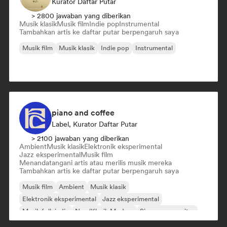
Kurator Daftar Putar
> 2800 jawaban yang diberikan
Musik klasik
Musik film
Indie pop
Instrumental
Tambahkan artis ke daftar putar berpengaruh saya
Musik film
Musik klasik
Indie pop
Instrumental
piano and coffee
Label, Kurator Daftar Putar
> 2100 jawaban yang diberikan
Ambient
Musik klasik
Elektronik eksperimental
Jazz eksperimental
Musik film
Menandatangani artis atau merilis musik mereka
Tambahkan artis ke daftar putar berpengaruh saya
Musik film
Ambient
Musik klasik
Elektronik eksperimental
Jazz eksperimental
Musik folk indie
Neo/Klasik Modern
Singer-songwriter