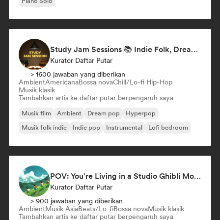
Piano Solo
Study Jam Sessions 📚 Indie Folk, Dream Pop & Singer-Songwriter
Kurator Daftar Putar
> 1600 jawaban yang diberikan
Ambient
Americana
Bossa nova
Chill/Lo-fi Hip-Hop
Musik klasik
Tambahkan artis ke daftar putar berpengaruh saya
Musik film
Ambient
Dream pop
Hyperpop
Musik folk indie
Indie pop
Instrumental
Lofi bedroom
POV: You're Living in a Studio Ghibli Movie 🌱 Neo-Classical Piano & Dream Pop
Kurator Daftar Putar
> 900 jawaban yang diberikan
Ambient
Musik Asia
Beats/Lo-fi
Bossa nova
Musik klasik
Tambahkan artis ke daftar putar berpengaruh saya