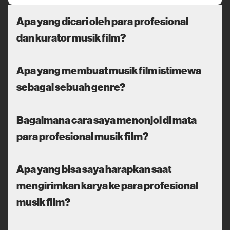
Apa yang dicari oleh para profesional
dan kurator musik film?
Apa yang membuat musik film istimewa
sebagai sebuah genre?
Bagaimana cara saya menonjol di mata
para profesional musik film?
Apa yang bisa saya harapkan saat
mengirimkan karya ke para profesional
musik film?