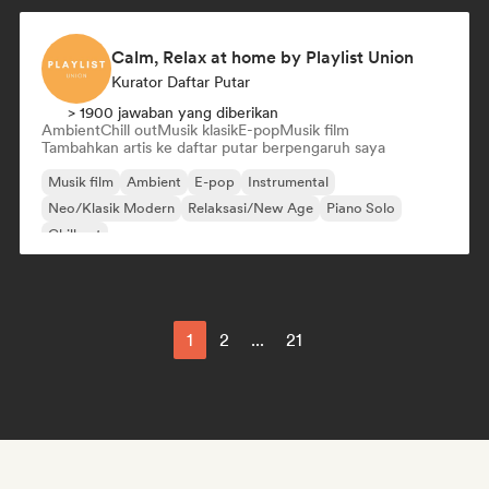
Calm, Relax at home by Playlist Union
Kurator Daftar Putar
> 1900 jawaban yang diberikan
Ambient
Chill out
Musik klasik
E-pop
Musik film
Tambahkan artis ke daftar putar berpengaruh saya
Musik film
Ambient
E-pop
Instrumental
Neo/Klasik Modern
Relaksasi/New Age
Piano Solo
Chill out
1
2
...
21