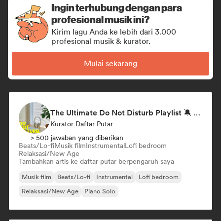
Ingin terhubung dengan para
profesional musik ini?
Kirim lagu Anda ke lebih dari 3.000
profesional musik & kurator.
Mulai sekarang
The Ultimate Do Not Disturb Playlist 🔕 Neo-Classical & Ambient Piano
Kurator Daftar Putar
> 500 jawaban yang diberikan
Beats/Lo-fi
Musik film
Instrumental
Lofi bedroom
Relaksasi/New Age
Tambahkan artis ke daftar putar berpengaruh saya
Musik film
Beats/Lo-fi
Instrumental
Lofi bedroom
Relaksasi/New Age
Piano Solo