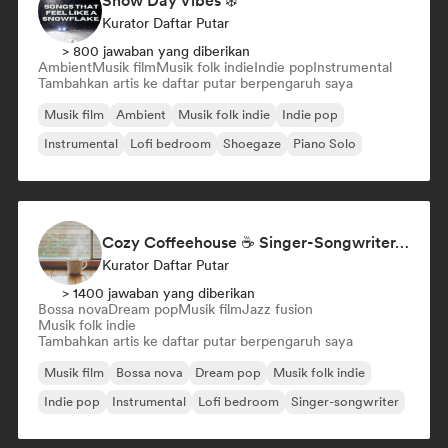
Snow Day Vibes ❄️
Kurator Daftar Putar
> 800 jawaban yang diberikan
Ambient
Musik film
Musik folk indie
Indie pop
Instrumental
Tambahkan artis ke daftar putar berpengaruh saya
Musik film
Ambient
Musik folk indie
Indie pop
Instrumental
Lofi bedroom
Shoegaze
Piano Solo
Cozy Coffeehouse ☕ Singer-Songwriter, Indie Folk & Acoustic
Kurator Daftar Putar
> 1400 jawaban yang diberikan
Bossa nova
Dream pop
Musik film
Jazz fusion
Musik folk indie
Tambahkan artis ke daftar putar berpengaruh saya
Musik film
Bossa nova
Dream pop
Musik folk indie
Indie pop
Instrumental
Lofi bedroom
Singer-songwriter