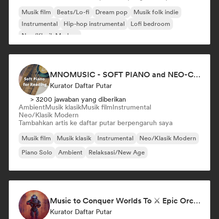
Musik film
Beats/Lo-fi
Dream pop
Musik folk indie
Instrumental
Hip-hop instrumental
Lofi bedroom
Neo/Klasik Modern
MNOMUSIC - SOFT PIANO and NEO-CLASSICAL
Kurator Daftar Putar
> 3200 jawaban yang diberikan
Ambient
Musik klasik
Musik film
Instrumental
Neo/Klasik Modern
Tambahkan artis ke daftar putar berpengaruh saya
Musik film
Musik klasik
Instrumental
Neo/Klasik Modern
Piano Solo
Ambient
Relaksasi/New Age
Music to Conquer Worlds To ⚔️ Epic Orchestral, Cinematic & Trailer Music
Kurator Daftar Putar