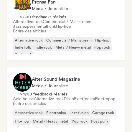
Prensa Fan
Média / Journaliste
> 800 feedbacks réalisés
Alternative rock
Commercial / Mainstream
Jazz expérimental
Funk
Hip-hop
Écrire des articles
Alternative rock
Commercial / Mainstream
Hip-hop
Indie folk
Indie rock
Metal / Heavy metal
Pop rock
Post punk
Alter Sound Magazine
Média / Journaliste
> 1700 feedbacks réalisés
Acid house
Alternative rock
Disco
Electronica
Electropop
Écrire des articles
Alternative rock
Electronica
Jazz fusion
Garage rock
Hip-hop
Metal / Heavy metal
Pop rock
Post punk