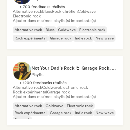
> 700 feedbacks réalisés
Alternative rock
Blues
Rock chrétien
Coldwave
Electronic rock
Ajouter dans ma/mes playlist(s) impactante(s)
Alternative rock
Blues
Coldwave
Electronic rock
Rock expérimental
Garage rock
Indie rock
New wave
Not Your Dad’s Rock 🤘 Garage Rock, Alt-Rock & Indie Anthems
Playlist
> 1200 feedbacks réalisés
Alternative rock
Coldwave
Electronic rock
Rock expérimental
Garage rock
Ajouter dans ma/mes playlist(s) impactante(s)
Alternative rock
Coldwave
Electronic rock
Rock expérimental
Garage rock
Indie rock
New wave
Pop rock