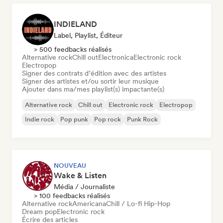
INDIELAND
Label, Playlist, Éditeur
> 500 feedbacks réalisés
Alternative rock
Chill out
Electronica
Electronic rock
Electropop
Signer des contrats d’édition avec des artistes
Signer des artistes et/ou sortir leur musique
Ajouter dans ma/mes playlist(s) impactante(s)
Alternative rock
Chill out
Electronic rock
Electropop
Indie rock
Pop punk
Pop rock
Punk Rock
NOUVEAU
Wake & Listen
Média / Journaliste
> 100 feedbacks réalisés
Alternative rock
Americana
Chill / Lo-fi Hip-Hop
Dream pop
Electronic rock
Écrire des articles