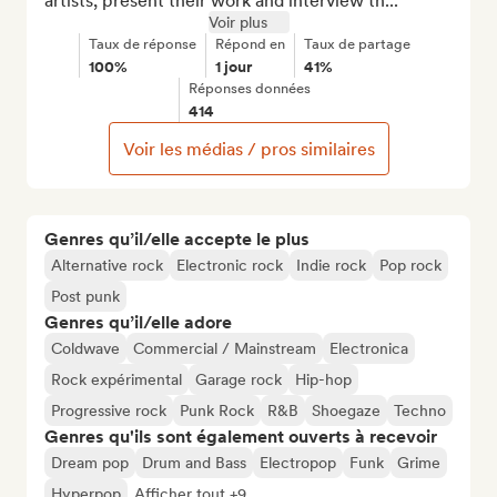
artists, present their work and interview th...
Voir plus
Taux de réponse
Répond en
Taux de partage
100%
1 jour
41%
Réponses données
414
Voir les médias / pros similaires
Genres qu’il/elle accepte le plus
Alternative rock
Electronic rock
Indie rock
Pop rock
Post punk
Genres qu’il/elle adore
Coldwave
Commercial / Mainstream
Electronica
Rock expérimental
Garage rock
Hip-hop
Progressive rock
Punk Rock
R&B
Shoegaze
Techno
Genres qu'ils sont également ouverts à recevoir
Dream pop
Drum and Bass
Electropop
Funk
Grime
Hyperpop
Afficher tout +9