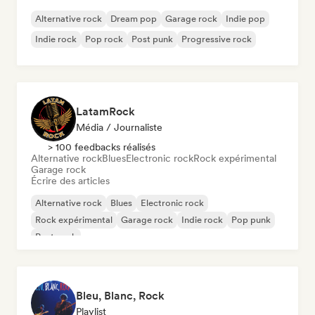
Alternative rock
Dream pop
Garage rock
Indie pop
Indie rock
Pop rock
Post punk
Progressive rock
LatamRock
Média / Journaliste
> 100 feedbacks réalisés
Alternative rock
Blues
Electronic rock
Rock expérimental
Garage rock
Écrire des articles
Alternative rock
Blues
Electronic rock
Rock expérimental
Garage rock
Indie rock
Pop punk
Post punk
Bleu, Blanc, Rock
Playlist