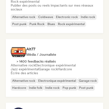
Rock expérimental
Publier des posts ou reels impactants sur mes réseaux
sociaux
Alternative rock
Coldwave
Electronic rock
Indie rock
Post punk
Punk Rock
Blues
Rock expérimental
Alt77
Média / Journaliste
> 1400 feedbacks réalisés
Alternative rock
Electronique expérimental
Jazz expérimental
Garage rock
Hardcore
Écrire des articles
Alternative rock
Electronique expérimental
Garage rock
Hardcore
Indie folk
Indie rock
Pop punk
Post punk