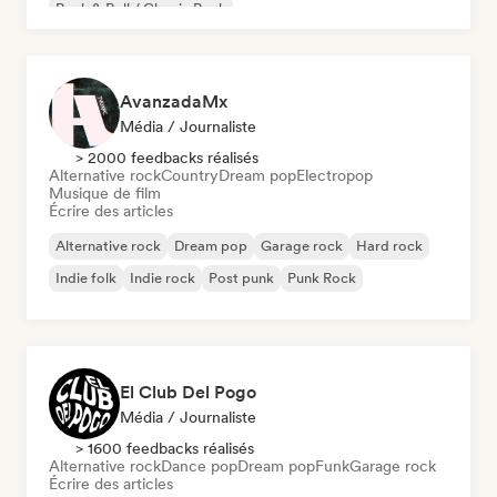
Rock & Roll / Classic Rock
AvanzadaMx
Média / Journaliste
> 2000 feedbacks réalisés
Alternative rock
Country
Dream pop
Electropop
Musique de film
Écrire des articles
Alternative rock
Dream pop
Garage rock
Hard rock
Indie folk
Indie rock
Post punk
Punk Rock
El Club Del Pogo
Média / Journaliste
> 1600 feedbacks réalisés
Alternative rock
Dance pop
Dream pop
Funk
Garage rock
Écrire des articles