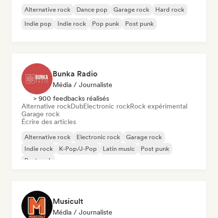
Alternative rock
Dance pop
Garage rock
Hard rock
Indie pop
Indie rock
Pop punk
Post punk
Bunka Radio
Média / Journaliste
> 900 feedbacks réalisés
Alternative rock
Dub
Electronic rock
Rock expérimental
Garage rock
Écrire des articles
Alternative rock
Electronic rock
Garage rock
Indie rock
K-Pop/J-Pop
Latin music
Post punk
Post rock
Musicult
Média / Journaliste