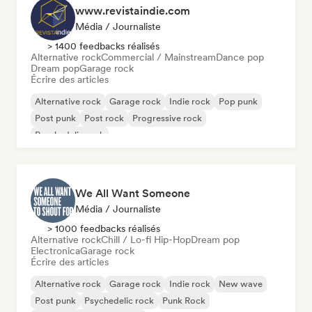
www.revistaindie.com
Média / Journaliste
> 1400 feedbacks réalisés
Alternative rock
Commercial / Mainstream
Dance pop
Dream pop
Garage rock
Écrire des articles
Alternative rock
Garage rock
Indie rock
Pop punk
Post punk
Post rock
Progressive rock
Psychedelic rock
We All Want Someone
Média / Journaliste
> 1000 feedbacks réalisés
Alternative rock
Chill / Lo-fi Hip-Hop
Dream pop
Electronica
Garage rock
Écrire des articles
Alternative rock
Garage rock
Indie rock
New wave
Post punk
Psychedelic rock
Punk Rock