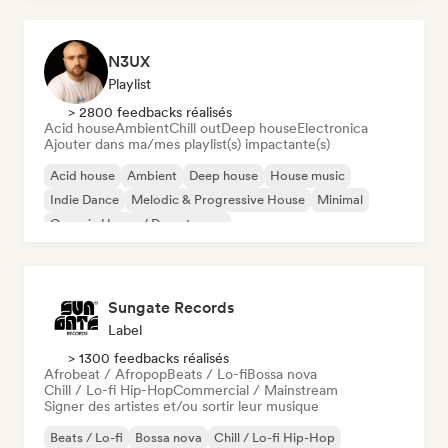
N3UX
Playlist
> 2800 feedbacks réalisés
Acid house
Ambient
Chill out
Deep house
Electronica
Ajouter dans ma/mes playlist(s) impactante(s)
Acid house
Ambient
Deep house
House music
Indie Dance
Melodic & Progressive House
Minimal
Organic House / Downtempo
Sungate Records
Label
> 1300 feedbacks réalisés
Afrobeat / Afropop
Beats / Lo-fi
Bossa nova
Chill / Lo-fi Hip-Hop
Commercial / Mainstream
Signer des artistes et/ou sortir leur musique
Beats / Lo-fi
Bossa nova
Chill / Lo-fi Hip-Hop