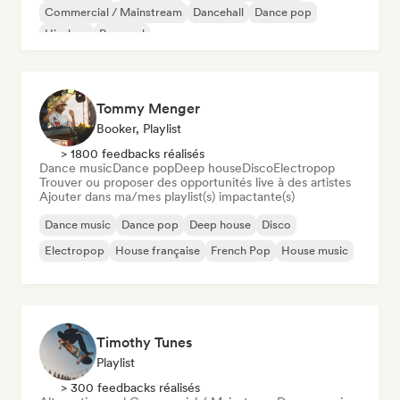
Commercial / Mainstream
Dancehall
Dance pop
Hip-hop
Pop soul
Tommy Menger
Booker, Playlist
> 1800 feedbacks réalisés
Dance music
Dance pop
Deep house
Disco
Electropop
Trouver ou proposer des opportunités live à des artistes
Ajouter dans ma/mes playlist(s) impactante(s)
Dance music
Dance pop
Deep house
Disco
Electropop
House française
French Pop
House music
Timothy Tunes
Playlist
> 300 feedbacks réalisés