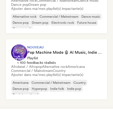
Alternative rock
Commercial / Mainstream
Dance music
Dance pop
Dream pop
Ajouter dans ma/mes playlist(s) impactante(s)
Alternative rock
Commercial / Mainstream
Dance music
Dance pop
Dream pop
Electronic rock
Future house
Garage rock
NOUVEAU
Pop Machine Mode 🤖 AI Music, Indie Pop & Dream Pop
Playlist
< 100 feedbacks réalisés
Afrobeat / Afropop
Alternative rock
Americana
Commercial / Mainstream
Country
Ajouter dans ma/mes playlist(s) impactante(s)
Americana
Commercial / Mainstream
Country
Dance pop
Hyperpop
Indie folk
Indie pop
Pop international