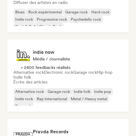
Diffuser des artistes en radio
Blues
Rock expérimental
Garage rock
Hard rock
Indie rock
Progressive rock
Psychedelic rock
Rock & Roll / Classic Rock
indie now
Média / Journaliste
> 2400 feedbacks réalisés
Alternative rock
Electronic rock
Garage rock
Hip-hop
Indie folk
Écrire des articles
Alternative rock
Garage rock
Indie folk
Indie pop
Indie rock
Rap international
Metal / Heavy metal
Pop rock
Pravda Records