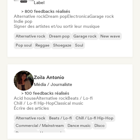
Label
> 800 feedbacks réalisés
Alternative rock
Dream pop
Electronica
Garage rock
Indie pop
Signer des artistes et/ou sortir leur musique
Alternative rock
Dream pop
Garage rock
New wave
Pop soul
Reggae
Shoegaze
Soul
Zoila Antonio
Média / Journaliste
> 100 feedbacks réalisés
Acid house
Alternative rock
Beats / Lo-fi
Chill / Lo-fi Hip-Hop
Classical music
Écrire des articles
Alternative rock
Beats / Lo-fi
Chill / Lo-fi Hip-Hop
Commercial / Mainstream
Dance music
Disco
Dream pop
House music