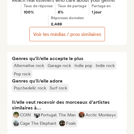
Reach real listeners who care about your genre!
Taux de réponse
Taux de partage
Partage en
100%
6%
1 jour
Réponses données
2,469
Voir les médias / pros similaires
Genres qu’il/elle accepte le plus
Alternative rock
Garage rock
Indie pop
Indie rock
Pop rock
Genres qu’il/elle adore
Psychedelic rock
Surf rock
Il/elle veut recevoir des morceaux d’artistes
similaires à…
COIN
Portugal. The Man
Arctic Monkeys
Cage The Elephant
Foals