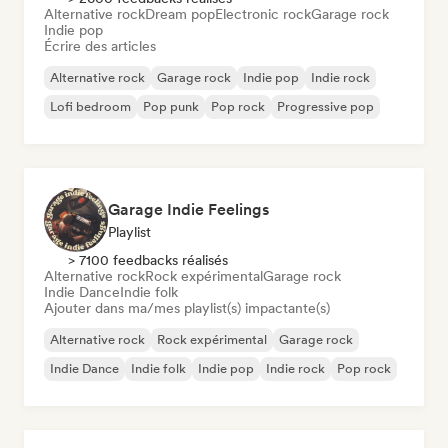
Alternative rock
Dream pop
Electronic rock
Garage rock
Indie pop
Écrire des articles
Alternative rock
Garage rock
Indie pop
Indie rock
Lofi bedroom
Pop punk
Pop rock
Progressive pop
Garage Indie Feelings
Playlist
> 7100 feedbacks réalisés
Alternative rock
Rock expérimental
Garage rock
Indie Dance
Indie folk
Ajouter dans ma/mes playlist(s) impactante(s)
Alternative rock
Rock expérimental
Garage rock
Indie Dance
Indie folk
Indie pop
Indie rock
Pop rock