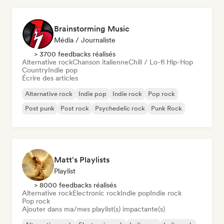
Brainstorming Music
Média / Journaliste
> 3700 feedbacks réalisés
Alternative rock
Chanson italienne
Chill / Lo-fi Hip-Hop
Country
Indie pop
Écrire des articles
Alternative rock
Indie pop
Indie rock
Pop rock
Post punk
Post rock
Psychedelic rock
Punk Rock
Matt's Playlists
Playlist
> 8000 feedbacks réalisés
Alternative rock
Electronic rock
Indie pop
Indie rock
Pop rock
Ajouter dans ma/mes playlist(s) impactante(s)