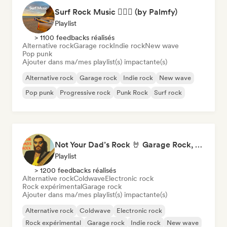
Surf Rock Music 🏄🏻‍♂️ (by Palmfy)
Playlist
> 1100 feedbacks réalisés
Alternative rock
Garage rock
Indie rock
New wave
Pop punk
Ajouter dans ma/mes playlist(s) impactante(s)
Alternative rock
Garage rock
Indie rock
New wave
Pop punk
Progressive rock
Punk Rock
Surf rock
Not Your Dad’s Rock 🤘 Garage Rock, Alt-Rock & Indie Anthems
Playlist
> 1200 feedbacks réalisés
Alternative rock
Coldwave
Electronic rock
Rock expérimental
Garage rock
Ajouter dans ma/mes playlist(s) impactante(s)
Alternative rock
Coldwave
Electronic rock
Rock expérimental
Garage rock
Indie rock
New wave