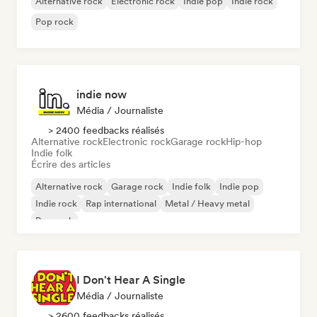
Alternative rock
Electronic rock
Indie pop
Indie rock
Pop rock
indie now
Média / Journaliste
> 2400 feedbacks réalisés
Alternative rock
Electronic rock
Garage rock
Hip-hop
Indie folk
Écrire des articles
Alternative rock
Garage rock
Indie folk
Indie pop
Indie rock
Rap international
Metal / Heavy metal
Pop rock
I Don't Hear A Single
Média / Journaliste
> 2600 feedbacks réalisés