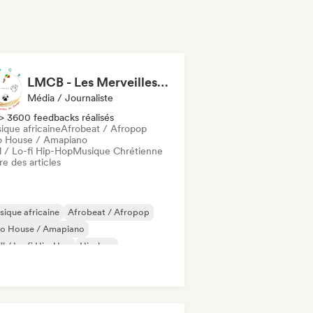
LMCB - Les Merveilles du Congo 🇨🇬
Média / Journaliste
> 3600 feedbacks réalisés
ique africaine
Afrobeat / Afropop
o House / Amapiano
l / Lo-fi Hip-Hop
Musique Chrétienne
re des articles
ique africaine
Afrobeat / Afropop
ro House / Amapiano
ll / Lo-fi Hip-Hop
Hip-hop
 international
Rap en anglais
 francais