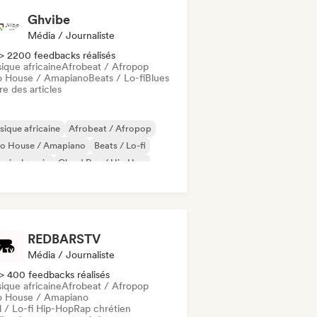
Ghvibe
Média / Journaliste
> 2200 feedbacks réalisés
ique africaine
Afrobeat / Afropop
o House / Amapiano
Beats / Lo-fi
Blues
re des articles
ique africaine
Afrobeat / Afropop
ro House / Amapiano
Beats / Lo-fi
ssical music
Cloud Rap / Hip Hop
nce music
Deep house
REDBARSTV
Média / Journaliste
> 400 feedbacks réalisés
ique africaine
Afrobeat / Afropop
o House / Amapiano
l / Lo-fi Hip-Hop
Rap chrétien