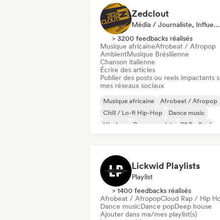
Zedclout
Média / Journaliste, Influenceur·euse Sur Les Réseaux Sociaux
> 3200 feedbacks réalisés
Musique africaine
Afrobeat / Afropop
Ambient
Musique Brésilienne
Chanson italienne
Écrire des articles
Publier des posts ou reels impactants s
mes réseaux sociaux
Musique africaine
Afrobeat / Afropop
Chill / Lo-fi Hip-Hop
Dance music
Hip-hop
Rap en anglais
R&B
Soul
Lickwid Playlists
Playlist
> 1400 feedbacks réalisés
Afrobeat / Afropop
Cloud Rap / Hip H
Dance music
Dance pop
Deep house
Ajouter dans ma/mes playlist(s)