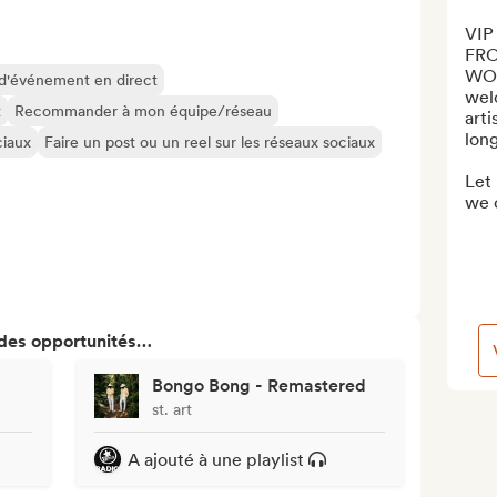
VIP
FRO
WORL
 d'événement en direct
wel
t
Recommander à mon équipe/réseau
arti
long
ciaux
Faire un post ou un reel sur les réseaux sociaux
Let 
we c
 des opportunités…
Bongo Bong - Remastered
st. art
A ajouté à une playlist