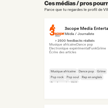
Ces médias / pros pourr
Parce que tu regardes le profil de
Média / Journaliste
> 2500 feedbacks réalisés
Musique africaine
Dance pop
Electronique expérimental
Funk
Grime
Écrire des articles
Musique africaine
Dance pop
Grime
Pop rock
Pop soul
Rap en anglais
Rap francais
R&B