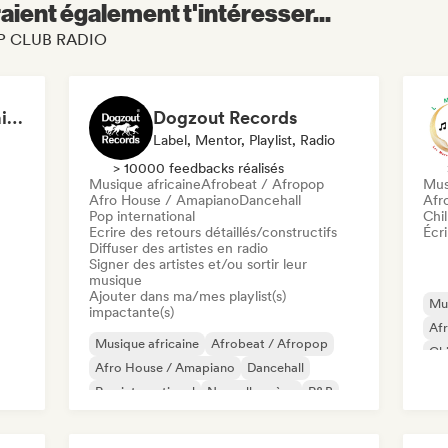
aient également t'intéresser...
 VIP CLUB RADIO
3scope Media Entertainment
Dogzout Records
Label, Mentor, Playlist, Radio
> 10000 feedbacks réalisés
Musique africaine
Afrobeat / Afropop
Mus
Afro House / Amapiano
Dancehall
Afr
Pop international
Chil
Ecrire des retours détaillés/constructifs
Écri
Diffuser des artistes en radio
Signer des artistes et/ou sortir leur
musique
Ajouter dans ma/mes playlist(s)
Mus
impactante(s)
Af
Musique africaine
Afrobeat / Afropop
Chi
Afro House / Amapiano
Dancehall
Rap
Rap international
Nouvelle scène
R&B
Rap
Reggaeton