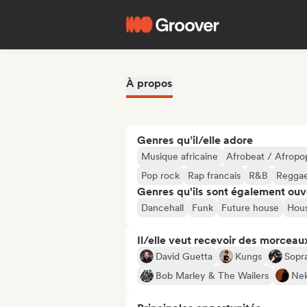
À propos
Genres qu’il/elle adore
Musique africaine
Afrobeat / Afropo
Pop rock
Rap francais
R&B
Regga
Genres qu'ils sont également ouv
Dancehall
Funk
Future house
Hou
Il/elle veut recevoir des morceaux
David Guetta
Kungs
Sopr
Bob Marley & The Wailers
Ne