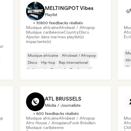
MELTINGPOT Vibes
Playlist
> 10800 feedbacks réalisés
Musique africaine
Afrobeat / Afropop
Mus
Musique caribéenne
Country
Disco
Afr
Ajouter dans ma/mes playlist(s)
Écri
impactante(s)
ur
Mus
Musique africaine
Afrobeat / Afropop
Af
Disco
Hip-hop
Rap international
Cla
Latin music
Pop rock
Rap francais
Da
ATL BRUSSELS
Média / Journaliste
> 600 feedbacks réalisés
op
Musique africaine
Afrobeat / Afropop
Mus
Afro House / Amapiano
Funk Brésilien
Afr
Musique caribéenne
Chil