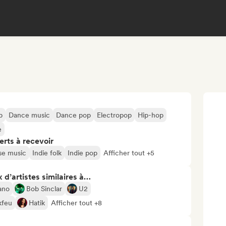
p
Dance music
Dance pop
Electropop
Hip-hop
e
erts à recevoir
se music
Indie folk
Indie pop
Afficher tout +5
 d’artistes similaires à…
ano
Bob Sinclar
U2
kfeu
Hatik
Afficher tout +8