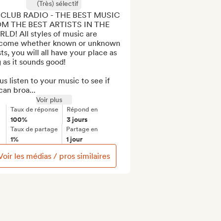
(Très) sélectif
 CLUB RADIO - THE BEST MUSIC 
M THE BEST ARTISTS IN THE 
D! All styles of music are 
come whether known or unknown 
sts, you will all have your place as 
 as it sounds good!

us listen to your music to see if 
an broa...
Voir plus
Taux de réponse
Répond en
100%
3 jours
Taux de partage
Partage en
1%
1 jour
Voir les médias / pros similaires