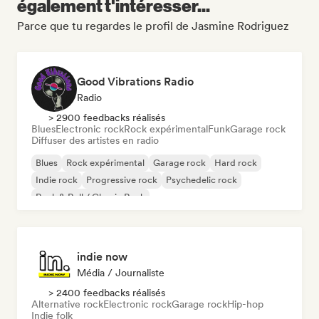
également t'intéresser...
Parce que tu regardes le profil de Jasmine Rodriguez
Good Vibrations Radio
Radio
> 2900 feedbacks réalisés
Blues
Electronic rock
Rock expérimental
Funk
Garage rock
Diffuser des artistes en radio
Blues
Rock expérimental
Garage rock
Hard rock
Indie rock
Progressive rock
Psychedelic rock
Rock & Roll / Classic Rock
indie now
Média / Journaliste
> 2400 feedbacks réalisés
Alternative rock
Electronic rock
Garage rock
Hip-hop
Indie folk