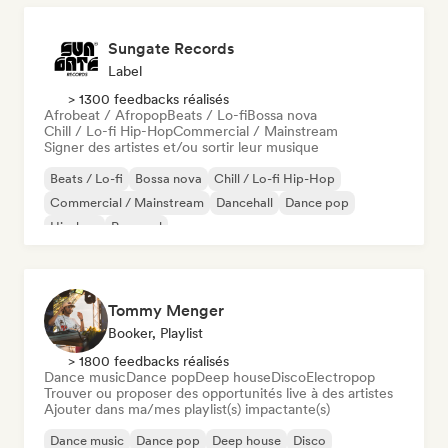
Sungate Records
Label
> 1300 feedbacks réalisés
Afrobeat / Afropop
Beats / Lo-fi
Bossa nova
Chill / Lo-fi Hip-Hop
Commercial / Mainstream
Signer des artistes et/ou sortir leur musique
Beats / Lo-fi
Bossa nova
Chill / Lo-fi Hip-Hop
Commercial / Mainstream
Dancehall
Dance pop
Hip-hop
Pop soul
Tommy Menger
Booker, Playlist
> 1800 feedbacks réalisés
Dance music
Dance pop
Deep house
Disco
Electropop
Trouver ou proposer des opportunités live à des artistes
Ajouter dans ma/mes playlist(s) impactante(s)
Dance music
Dance pop
Deep house
Disco