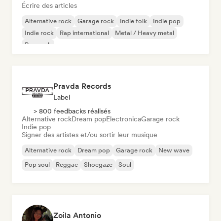
Écrire des articles
Alternative rock
Garage rock
Indie folk
Indie pop
Indie rock
Rap international
Metal / Heavy metal
Pop rock
Pravda Records
Label
> 800 feedbacks réalisés
Alternative rock
Dream pop
Electronica
Garage rock
Indie pop
Signer des artistes et/ou sortir leur musique
Alternative rock
Dream pop
Garage rock
New wave
Pop soul
Reggae
Shoegaze
Soul
Zoila Antonio