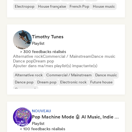
Electropop
House française
French Pop
House music
Timothy Tunes
Playlist
> 300 feedbacks réalisés
Alternative rock
Commercial / Mainstream
Dance music
Dance pop
Dream pop
Ajouter dans ma/mes playlist(s) impactante(s)
Alternative rock
Commercial / Mainstream
Dance music
Dance pop
Dream pop
Electronic rock
Future house
Garage rock
NOUVEAU
Pop Machine Mode 🤖 AI Music, Indie Pop & Dream Pop
Playlist
< 100 feedbacks réalisés