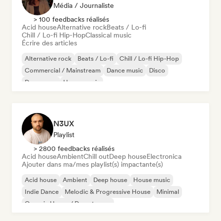
Média / Journaliste
> 100 feedbacks réalisés
Acid house
Alternative rock
Beats / Lo-fi
Chill / Lo-fi Hip-Hop
Classical music
Écrire des articles
Alternative rock
Beats / Lo-fi
Chill / Lo-fi Hip-Hop
Commercial / Mainstream
Dance music
Disco
Dream pop
House music
N3UX
Playlist
> 2800 feedbacks réalisés
Acid house
Ambient
Chill out
Deep house
Electronica
Ajouter dans ma/mes playlist(s) impactante(s)
Acid house
Ambient
Deep house
House music
Indie Dance
Melodic & Progressive House
Minimal
Organic House / Downtempo