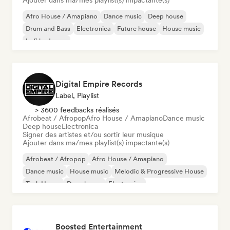
Ajouter dans ma/mes playlist(s) impactante(s)
Afro House / Amapiano
Dance music
Deep house
Drum and Bass
Electronica
Future house
House music
Lofi bedroom
Digital Empire Records
Label, Playlist
> 3600 feedbacks réalisés
Afrobeat / Afropop
Afro House / Amapiano
Dance music
Deep house
Electronica
Signer des artistes et/ou sortir leur musique
Ajouter dans ma/mes playlist(s) impactante(s)
Afrobeat / Afropop
Afro House / Amapiano
Dance music
House music
Melodic & Progressive House
Tech House
Deep house
Electronica
Boosted Entertainment