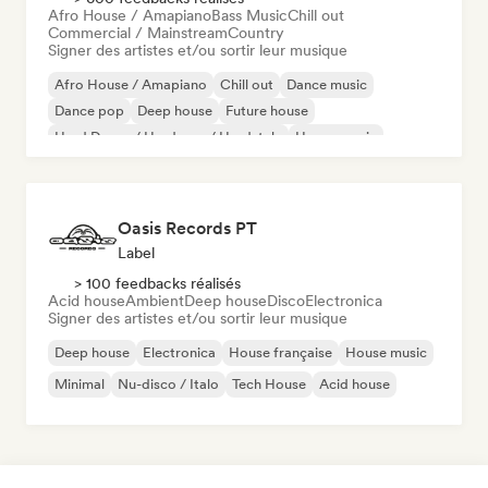
Afro House / Amapiano
Bass Music
Chill out
Commercial / Mainstream
Country
Signer des artistes et/ou sortir leur musique
Afro House / Amapiano
Chill out
Dance music
Dance pop
Deep house
Future house
Hard Dance / Hardcore / Hardstyle
House music
Oasis Records PT
Label
> 100 feedbacks réalisés
Acid house
Ambient
Deep house
Disco
Electronica
Signer des artistes et/ou sortir leur musique
Deep house
Electronica
House française
House music
Minimal
Nu-disco / Italo
Tech House
Acid house