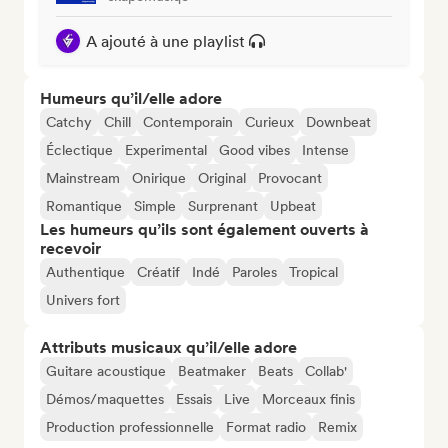
A ajouté à une playlist
Humeurs qu’il/elle adore
Catchy
Chill
Contemporain
Curieux
Downbeat
Éclectique
Experimental
Good vibes
Intense
Mainstream
Onirique
Original
Provocant
Romantique
Simple
Surprenant
Upbeat
Les humeurs qu’ils sont également ouverts à
recevoir
Authentique
Créatif
Indé
Paroles
Tropical
Univers fort
Attributs musicaux qu’il/elle adore
Guitare acoustique
Beatmaker
Beats
Collab'
Démos/maquettes
Essais
Live
Morceaux finis
Production professionnelle
Format radio
Remix