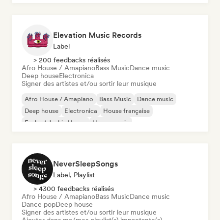
Elevation Music Records
Label
> 200 feedbacks réalisés
Afro House / Amapiano
Bass Music
Dance music
Deep house
Electronica
Signer des artistes et/ou sortir leur musique
Afro House / Amapiano
Bass Music
Dance music
Deep house
Electronica
House française
Funky / Jackin House
House music
NeverSleepSongs
Label, Playlist
> 4300 feedbacks réalisés
Afro House / Amapiano
Bass Music
Dance music
Dance pop
Deep house
Signer des artistes et/ou sortir leur musique