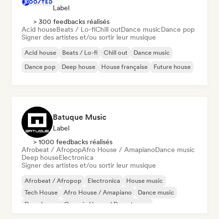
Label
> 300 feedbacks réalisés
Acid house
Beats / Lo-fi
Chill out
Dance music
Dance pop
Signer des artistes et/ou sortir leur musique
Acid house
Beats / Lo-fi
Chill out
Dance music
Dance pop
Deep house
House française
Future house
Batuque Music
Label
> 1000 feedbacks réalisés
Afrobeat / Afropop
Afro House / Amapiano
Dance music
Deep house
Electronica
Signer des artistes et/ou sortir leur musique
Afrobeat / Afropop
Electronica
House music
Tech House
Afro House / Amapiano
Dance music
Deep house
Organic House / Downtempo