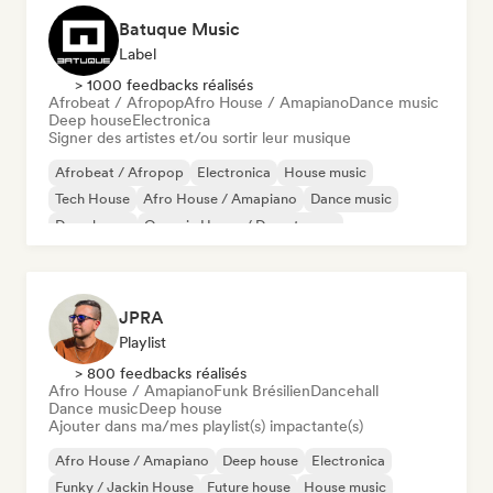
Batuque Music
Label
> 1000 feedbacks réalisés
Afrobeat / Afropop
Afro House / Amapiano
Dance music
Deep house
Electronica
Signer des artistes et/ou sortir leur musique
Afrobeat / Afropop
Electronica
House music
Tech House
Afro House / Amapiano
Dance music
Deep house
Organic House / Downtempo
JPRA
Playlist
> 800 feedbacks réalisés
Afro House / Amapiano
Funk Brésilien
Dancehall
Dance music
Deep house
Ajouter dans ma/mes playlist(s) impactante(s)
Afro House / Amapiano
Deep house
Electronica
Funky / Jackin House
Future house
House music