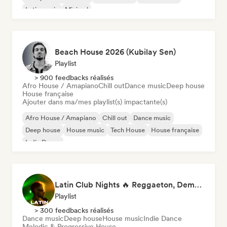
Latin music
Minimal
Beach House 2026 (Kubilay Sen)
Playlist
> 900 feedbacks réalisés
Afro House / Amapiano
Chill out
Dance music
Deep house
House française
Ajouter dans ma/mes playlist(s) impactante(s)
Afro House / Amapiano
Chill out
Dance music
Deep house
House music
Tech House
House française
Indie Dance
Latin Club Nights 🔥 Reggaeton, Dembow & Latin House
Playlist
> 300 feedbacks réalisés
Dance music
Deep house
House music
Indie Dance
Melodic & Progressive House