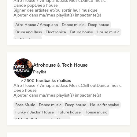
Afro House / Amapiano
Bass Music
Dance music
Dance pop
Deep house
Signer des artistes et/ou sortir leur musique
Ajouter dans ma/mes playlist(s) impactante(s)
Afro House / Amapiano
Dance music
Deep house
Drum and Bass
Electronica
Future house
House music
Lofi bedroom
Afrohouse & Tech House
Playlist
> 2500 feedbacks réalisés
Afro House / Amapiano
Bass Music
Chill out
Dance music
Deep house
Ajouter dans ma/mes playlist(s) impactante(s)
Bass Music
Dance music
Deep house
House française
Funky / Jackin House
Future house
House music
Melodic & Progressive House