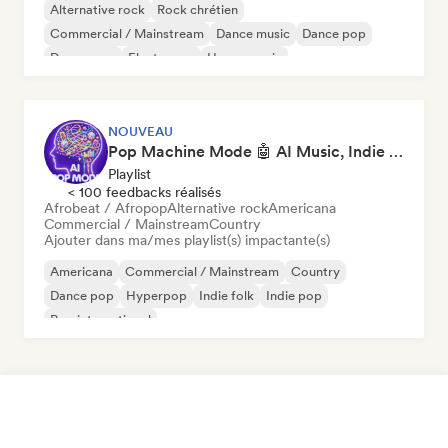
Alternative rock
Rock chrétien
Commercial / Mainstream
Dance music
Dance pop
Dream pop
Electropop
House music
NOUVEAU
Pop Machine Mode 🤖 AI Music, Indie Pop & Dream Pop
Playlist
< 100 feedbacks réalisés
Afrobeat / Afropop
Alternative rock
Americana
Commercial / Mainstream
Country
Ajouter dans ma/mes playlist(s) impactante(s)
Americana
Commercial / Mainstream
Country
Dance pop
Hyperpop
Indie folk
Indie pop
Pop international