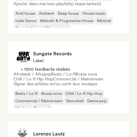
Ajouter dans ma/mes playlist(s) impactante(s)
Acid house
Ambient
Deep house
House music
Indie Dance
Melodic & Progressive House
Minimal
Organic House / Downtempo
Sungate Records
Label
> 1300 feedbacks réalisés
Afrobeat / Afropop
Beats / Lo-fi
Bossa nova
Chill / Lo-fi Hip-Hop
Commercial / Mainstream
Signer des artistes et/ou sortir leur musique
Beats / Lo-fi
Bossa nova
Chill / Lo-fi Hip-Hop
Commercial / Mainstream
Dancehall
Dance pop
Hip-hop
Pop soul
Lorenzo Lautz