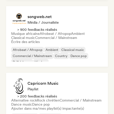
songweb.net
Média / Journaliste
> 900 feedbacks réalisés
Musique africaine
Afrobeat / Afropop
Ambient
Classical music
Commercial / Mainstream
Écrire des articles
Afrobeat / Afropop
Ambient
Classical music
Commercial / Mainstream
Country
Dance pop
Drill / Jersey
Hip-hop
Capricorn Music
Playlist
> 200 feedbacks réalisés
Alternative rock
Rock chrétien
Commercial / Mainstream
Dance music
Dance pop
Ajouter dans ma/mes playlist(s) impactante(s)