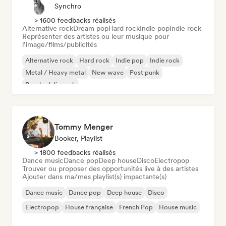
Synchro
> 1600 feedbacks réalisés
Alternative rock
Dream pop
Hard rock
Indie pop
Indie rock
Représenter des artistes ou leur musique pour
l’image/films/publicités
Alternative rock
Hard rock
Indie pop
Indie rock
Metal / Heavy metal
New wave
Post punk
Psychedelic rock
Tommy Menger
Booker, Playlist
> 1800 feedbacks réalisés
Dance music
Dance pop
Deep house
Disco
Electropop
Trouver ou proposer des opportunités live à des artistes
Ajouter dans ma/mes playlist(s) impactante(s)
Dance music
Dance pop
Deep house
Disco
Electropop
House française
French Pop
House music