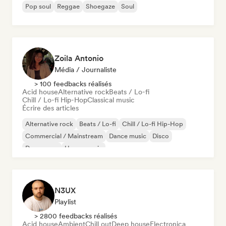
Pop soul
Reggae
Shoegaze
Soul
Zoila Antonio
Média / Journaliste
> 100 feedbacks réalisés
Acid house
Alternative rock
Beats / Lo-fi
Chill / Lo-fi Hip-Hop
Classical music
Écrire des articles
Alternative rock
Beats / Lo-fi
Chill / Lo-fi Hip-Hop
Commercial / Mainstream
Dance music
Disco
Dream pop
House music
N3UX
Playlist
> 2800 feedbacks réalisés
Acid house
Ambient
Chill out
Deep house
Electronica