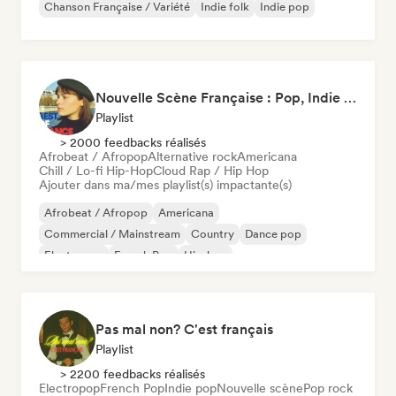
Chanson Française / Variété
Indie folk
Indie pop
Nouvelle Scène Française : Pop, Indie & Chanson Émergente
Playlist
> 2000 feedbacks réalisés
Afrobeat / Afropop
Alternative rock
Americana
Chill / Lo-fi Hip-Hop
Cloud Rap / Hip Hop
Ajouter dans ma/mes playlist(s) impactante(s)
Afrobeat / Afropop
Americana
Commercial / Mainstream
Country
Dance pop
Electropop
French Pop
Hip-hop
Pas mal non? C'est français
Playlist
> 2200 feedbacks réalisés
Electropop
French Pop
Indie pop
Nouvelle scène
Pop rock