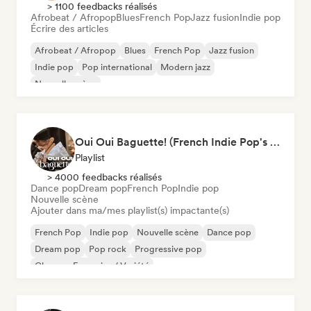
> 1100 feedbacks réalisés
Afrobeat / Afropop
Blues
French Pop
Jazz fusion
Indie pop
Écrire des articles
Afrobeat / Afropop
Blues
French Pop
Jazz fusion
Indie pop
Pop international
Modern jazz
Nouvelle scène
Oui Oui Baguette! (French Indie Pop's Finest)
Playlist
> 4000 feedbacks réalisés
Dance pop
Dream pop
French Pop
Indie pop
Nouvelle scène
Ajouter dans ma/mes playlist(s) impactante(s)
French Pop
Indie pop
Nouvelle scène
Dance pop
Dream pop
Pop rock
Progressive pop
Chanson Française / Variété