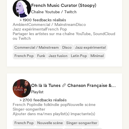
French Music Curator (Stoopy)
Chaîne Youtube / Twitch
> 1900 feedbacks réalisés
Ambient
Commercial / Mainstream
Disco
Jazz expérimental
French Pop
Partager les artistes sur ma chaîne YouTube, SoundCloud
ou Twitch
Commercial / Mainstream
Disco
Jazz expérimental
French Pop
Funk
Jazz fusion
Latin Pop
Minimal
Oh là là Tunes 🥖 Chanson Française & Nouvelle Scène Française
Playlist
> 2700 feedbacks réalisés
French Pop
Indie folk
Indie pop
Nouvelle scène
Singer-songwriter
Ajouter dans ma/mes playlist(s) impactante(s)
French Pop
Nouvelle scène
Singer-songwriter