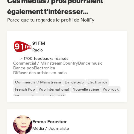
Ces médias / pros pourraient
également t'intéresser...
Parce que tu regardes le profil de NoliFy
91 FM
Radio
> 1700 feedbacks réalisés
Commercial / Mainstream
Country
Dance music
Dance pop
Electronica
Diffuser des artistes en radio
Commercial / Mainstream
Dance pop
Electronica
French Pop
Pop international
Nouvelle scène
Pop rock
Chanson Française / Variété
Emma Forestier
Média / Journaliste