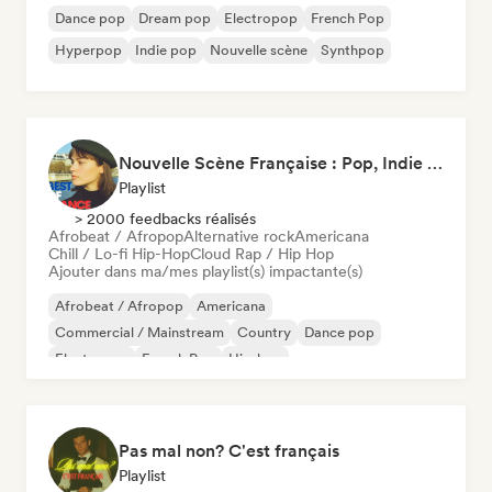
Dance pop
Dream pop
Electropop
French Pop
Hyperpop
Indie pop
Nouvelle scène
Synthpop
Nouvelle Scène Française : Pop, Indie & Chanson Émergente
Playlist
> 2000 feedbacks réalisés
Afrobeat / Afropop
Alternative rock
Americana
Chill / Lo-fi Hip-Hop
Cloud Rap / Hip Hop
Ajouter dans ma/mes playlist(s) impactante(s)
Afrobeat / Afropop
Americana
Commercial / Mainstream
Country
Dance pop
Electropop
French Pop
Hip-hop
Pas mal non? C'est français
Playlist