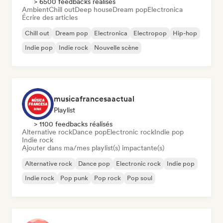
> 6500 feedbacks réalisés
Ambient
Chill out
Deep house
Dream pop
Electronica
Écrire des articles
Chill out
Dream pop
Electronica
Electropop
Hip-hop
Indie pop
Indie rock
Nouvelle scène
musicafrancesaactual
Playlist
> 1100 feedbacks réalisés
Alternative rock
Dance pop
Electronic rock
Indie pop
Indie rock
Ajouter dans ma/mes playlist(s) impactante(s)
Alternative rock
Dance pop
Electronic rock
Indie pop
Indie rock
Pop punk
Pop rock
Pop soul