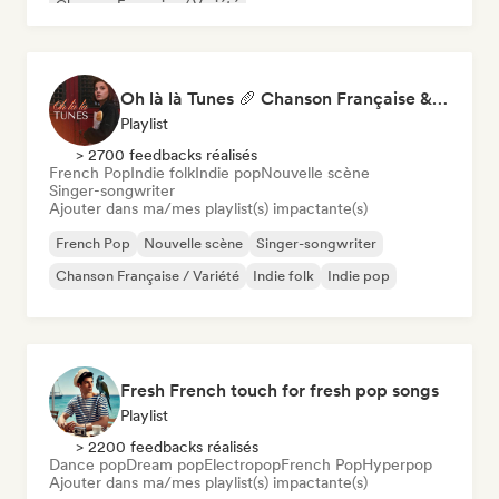
Chanson Française / Variété
Oh là là Tunes 🥖 Chanson Française & Nouvelle Scène Française
Playlist
> 2700 feedbacks réalisés
French Pop
Indie folk
Indie pop
Nouvelle scène
Singer-songwriter
Ajouter dans ma/mes playlist(s) impactante(s)
French Pop
Nouvelle scène
Singer-songwriter
Chanson Française / Variété
Indie folk
Indie pop
Fresh French touch for fresh pop songs
Playlist
> 2200 feedbacks réalisés
Dance pop
Dream pop
Electropop
French Pop
Hyperpop
Ajouter dans ma/mes playlist(s) impactante(s)