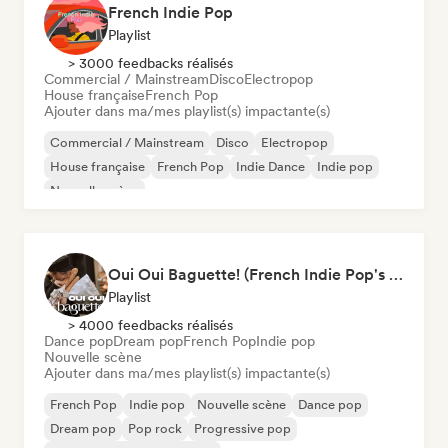
French Indie Pop
Playlist
> 3000 feedbacks réalisés
Commercial / Mainstream
Disco
Electropop
House française
French Pop
Ajouter dans ma/mes playlist(s) impactante(s)
Commercial / Mainstream
Disco
Electropop
House française
French Pop
Indie Dance
Indie pop
Nouvelle scène
Oui Oui Baguette! (French Indie Pop's Finest)
Playlist
> 4000 feedbacks réalisés
Dance pop
Dream pop
French Pop
Indie pop
Nouvelle scène
Ajouter dans ma/mes playlist(s) impactante(s)
French Pop
Indie pop
Nouvelle scène
Dance pop
Dream pop
Pop rock
Progressive pop