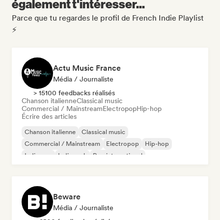
également t'intéresser...
Parce que tu regardes le profil de French Indie Playlist
⚡
Actu Music France
Média / Journaliste
> 15100 feedbacks réalisés
Chanson italienne
Classical music
Commercial / Mainstream
Electropop
Hip-hop
Écrire des articles
Chanson italienne
Classical music
Commercial / Mainstream
Electropop
Hip-hop
Indie pop
Indie rock
Pop international
Beware
Média / Journaliste