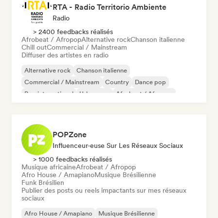
RTA - Radio Territorio Ambiente
Radio
> 2400 feedbacks réalisés
Afrobeat / Afropop
Alternative rock
Chanson italienne
Chill out
Commercial / Mainstream
Diffuser des artistes en radio
Alternative rock
Chanson italienne
Commercial / Mainstream
Country
Dance pop
Pop international
Urban pop
Afrobeat / Afropop
POPZone
Influenceur·euse Sur Les Réseaux Sociaux
> 1000 feedbacks réalisés
Musique africaine
Afrobeat / Afropop
Afro House / Amapiano
Musique Brésilienne
Funk Brésilien
Publier des posts ou reels impactants sur mes réseaux
sociaux
Afro House / Amapiano
Musique Brésilienne