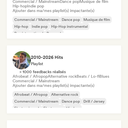
Commercial / Mainstream
Dance pop
Musique de film
Hip-hop
Indie pop
Ajouter dans ma/mes playlist(s) impactante(s)
Commercial / Mainstream
Dance pop
Musique de film
Hip-hop
Indie pop
Hip-Hop instrumental
Pop international
Pop rock
2010-2026 Hits
Playlist
> 1000 feedbacks réalisés
Afrobeat / Afropop
Alternative rock
Beats / Lo-fi
Blues
Commercial / Mainstream
Ajouter dans ma/mes playlist(s) impactante(s)
Afrobeat / Afropop
Alternative rock
Commercial / Mainstream
Dance pop
Drill / Jersey
Electronic rock
Electropop
Hip-hop