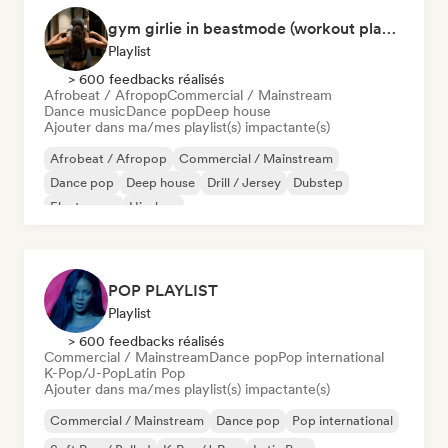
gym girlie in beastmode (workout playlist) 💪🎀
Playlist
> 600 feedbacks réalisés
Afrobeat / Afropop
Commercial / Mainstream
Dance music
Dance pop
Deep house
Ajouter dans ma/mes playlist(s) impactante(s)
Afrobeat / Afropop
Commercial / Mainstream
Dance pop
Deep house
Drill / Jersey
Dubstep
Electropop
Hip-hop
POP PLAYLIST
Playlist
> 600 feedbacks réalisés
Commercial / Mainstream
Dance pop
Pop international
K-Pop/J-Pop
Latin Pop
Ajouter dans ma/mes playlist(s) impactante(s)
Commercial / Mainstream
Dance pop
Pop international