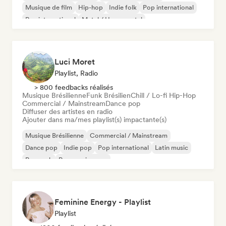
Musique de film
Hip-hop
Indie folk
Pop international
Rap international
Metal / Heavy metal
Luci Moret
Playlist, Radio
> 800 feedbacks réalisés
Musique Brésilienne
Funk Brésilien
Chill / Lo-fi Hip-Hop
Commercial / Mainstream
Dance pop
Diffuser des artistes en radio
Ajouter dans ma/mes playlist(s) impactante(s)
Musique Brésilienne
Commercial / Mainstream
Dance pop
Indie pop
Pop international
Latin music
Pop rock
Progressive pop
Feminine Energy - Playlist
Playlist