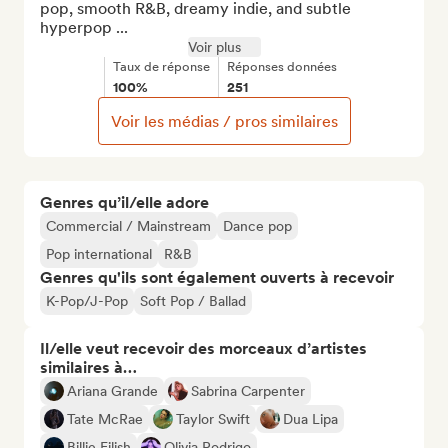
pop, smooth R&B, dreamy indie, and subtle 
hyperpop ...
Voir plus
Taux de réponse
Réponses données
100%
251
Voir les médias / pros similaires
Genres qu’il/elle adore
Commercial / Mainstream
Dance pop
Pop international
R&B
Genres qu'ils sont également ouverts à recevoir
K-Pop/J-Pop
Soft Pop / Ballad
Il/elle veut recevoir des morceaux d’artistes
similaires à…
Ariana Grande
Sabrina Carpenter
Tate McRae
Taylor Swift
Dua Lipa
Billie Eilish
Olivia Rodrigo