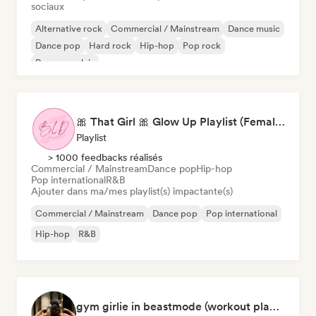
sociaux
Alternative rock
Commercial / Mainstream
Dance music
Dance pop
Hard rock
Hip-hop
Pop rock
Rap en anglais
🎀 That Girl 🎀 Glow Up Playlist (Female Artists)
Playlist
> 1000 feedbacks réalisés
Commercial / Mainstream
Dance pop
Hip-hop
Pop international
R&B
Ajouter dans ma/mes playlist(s) impactante(s)
Commercial / Mainstream
Dance pop
Pop international
Hip-hop
R&B
gym girlie in beastmode (workout playlist) 💪🎀