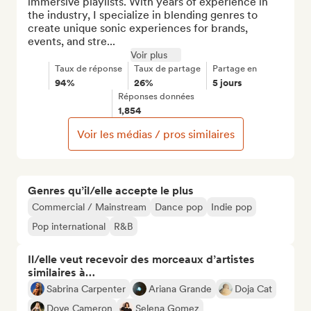
immersive playlists. With years of experience in 
the industry, I specialize in blending genres to 
create unique sonic experiences for brands, 
events, and stre...
Voir plus
Taux de réponse
Taux de partage
Partage en
94%
26%
5 jours
Réponses données
1,854
Voir les médias / pros similaires
Genres qu’il/elle accepte le plus
Commercial / Mainstream
Dance pop
Indie pop
Pop international
R&B
Il/elle veut recevoir des morceaux d’artistes
similaires à…
Sabrina Carpenter
Ariana Grande
Doja Cat
Dove Cameron
Selena Gomez