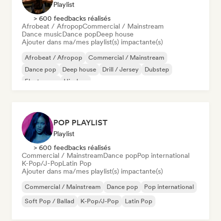
Playlist
> 600 feedbacks réalisés
Afrobeat / Afropop
Commercial / Mainstream
Dance music
Dance pop
Deep house
Ajouter dans ma/mes playlist(s) impactante(s)
Afrobeat / Afropop
Commercial / Mainstream
Dance pop
Deep house
Drill / Jersey
Dubstep
Electropop
Hip-hop
POP PLAYLIST
Playlist
> 600 feedbacks réalisés
Commercial / Mainstream
Dance pop
Pop international
K-Pop/J-Pop
Latin Pop
Ajouter dans ma/mes playlist(s) impactante(s)
Commercial / Mainstream
Dance pop
Pop international
Soft Pop / Ballad
K-Pop/J-Pop
Latin Pop