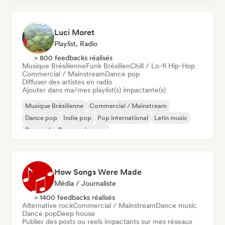
Luci Moret
Playlist, Radio
> 800 feedbacks réalisés
Musique Brésilienne
Funk Brésilien
Chill / Lo-fi Hip-Hop
Commercial / Mainstream
Dance pop
Diffuser des artistes en radio
Ajouter dans ma/mes playlist(s) impactante(s)
Musique Brésilienne
Commercial / Mainstream
Dance pop
Indie pop
Pop international
Latin music
Pop rock
Progressive pop
How Songs Were Made
Média / Journaliste
> 1400 feedbacks réalisés
Alternative rock
Commercial / Mainstream
Dance music
Dance pop
Deep house
Publier des posts ou reels impactants sur mes réseaux