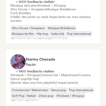
> 1000 feedbacks réalisés
Musique africaine
Afrobeat / Afropop
Afro House / Amapiano
Musique Brésilienne
Funk Brésilien
Publier des posts ou reels impactants sur mes réseaux
sociaux
Afro House / Amapiano
Musique Brésilienne
Musique de film
Hip-hop
Indie folk
Pop international
Rap international
Metal / Heavy metal
Stormy Chocada
Playlist
> 1900 feedbacks réalisés
Afrobeat / Afropop
Commercial / Mainstream
Country
Dance pop
Hip-hop
Ajouter dans ma/mes playlist(s) impactante(s)
Commercial / Mainstream
Dance pop
Pop international
Soft Pop / Ballad
Urban pop
Afrobeat / Afropop
Country
Hip-hop