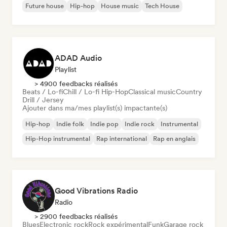
Future house
Hip-hop
House music
Tech House
ADAD Audio
Playlist
> 4900 feedbacks réalisés
Beats / Lo-fi
Chill / Lo-fi Hip-Hop
Classical music
Country
Drill / Jersey
Ajouter dans ma/mes playlist(s) impactante(s)
Hip-hop
Indie folk
Indie pop
Indie rock
Instrumental
Hip-Hop instrumental
Rap international
Rap en anglais
Good Vibrations Radio
Radio
> 2900 feedbacks réalisés
Blues
Electronic rock
Rock expérimental
Funk
Garage rock