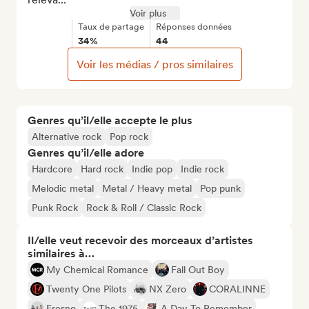
Voir plus
Taux de partage
Réponses données
34%
44
Voir les médias / pros similaires
Genres qu’il/elle accepte le plus
Alternative rock
Pop rock
Genres qu’il/elle adore
Hardcore
Hard rock
Indie pop
Indie rock
Melodic metal
Metal / Heavy metal
Pop punk
Punk Rock
Rock & Roll / Classic Rock
Il/elle veut recevoir des morceaux d’artistes
similaires à…
My Chemical Romance
Fall Out Boy
Twenty One Pilots
NX Zero
CORALINNE
Fresno
The 1975
A Day To Remember