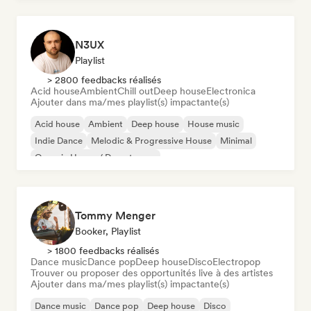
N3UX
Playlist
> 2800 feedbacks réalisés
Acid house
Ambient
Chill out
Deep house
Electronica
Ajouter dans ma/mes playlist(s) impactante(s)
Acid house
Ambient
Deep house
House music
Indie Dance
Melodic & Progressive House
Minimal
Organic House / Downtempo
Tommy Menger
Booker, Playlist
> 1800 feedbacks réalisés
Dance music
Dance pop
Deep house
Disco
Electropop
Trouver ou proposer des opportunités live à des artistes
Ajouter dans ma/mes playlist(s) impactante(s)
Dance music
Dance pop
Deep house
Disco