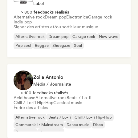
Label
> 800 feedbacks réalisés
Alternative rock
Dream pop
Electronica
Garage rock
Indie pop
Signer des artistes et/ou sortir leur musique
Alternative rock
Dream pop
Garage rock
New wave
Pop soul
Reggae
Shoegaze
Soul
Zoila Antonio
Média / Journaliste
> 100 feedbacks réalisés
Acid house
Alternative rock
Beats / Lo-fi
Chill / Lo-fi Hip-Hop
Classical music
Écrire des articles
Alternative rock
Beats / Lo-fi
Chill / Lo-fi Hip-Hop
Commercial / Mainstream
Dance music
Disco
Dream pop
House music