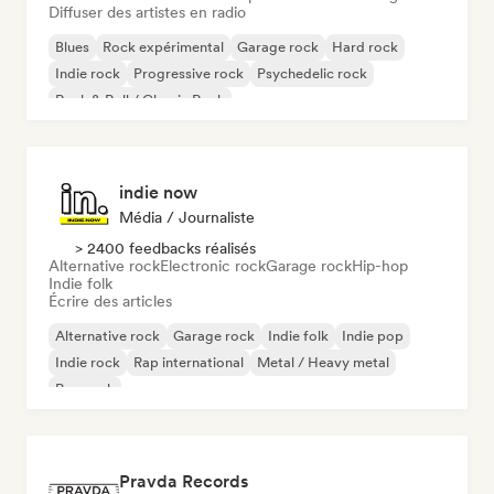
Diffuser des artistes en radio
Blues
Rock expérimental
Garage rock
Hard rock
Indie rock
Progressive rock
Psychedelic rock
Rock & Roll / Classic Rock
indie now
Média / Journaliste
> 2400 feedbacks réalisés
Alternative rock
Electronic rock
Garage rock
Hip-hop
Indie folk
Écrire des articles
Alternative rock
Garage rock
Indie folk
Indie pop
Indie rock
Rap international
Metal / Heavy metal
Pop rock
Pravda Records