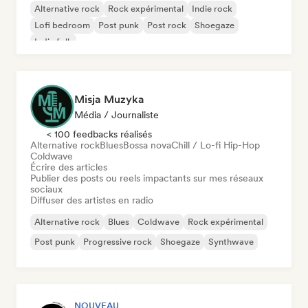
Alternative rock
Rock expérimental
Indie rock
Lofi bedroom
Post punk
Post rock
Shoegaze
Indie folk
Misja Muzyka
Média / Journaliste
< 100 feedbacks réalisés
Alternative rock
Blues
Bossa nova
Chill / Lo-fi Hip-Hop
Coldwave
Écrire des articles
Publier des posts ou reels impactants sur mes réseaux
sociaux
Diffuser des artistes en radio
Alternative rock
Blues
Coldwave
Rock expérimental
Post punk
Progressive rock
Shoegaze
Synthwave
NOUVEAU