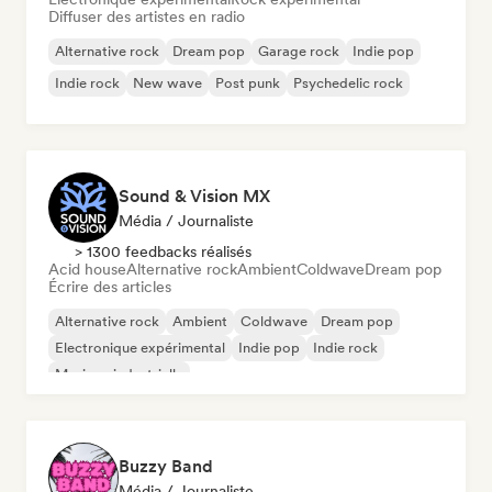
Diffuser des artistes en radio
Alternative rock
Dream pop
Garage rock
Indie pop
Indie rock
New wave
Post punk
Psychedelic rock
Sound & Vision MX
Média / Journaliste
> 1300 feedbacks réalisés
Acid house
Alternative rock
Ambient
Coldwave
Dream pop
Écrire des articles
Alternative rock
Ambient
Coldwave
Dream pop
Electronique expérimental
Indie pop
Indie rock
Musique industrielle
Buzzy Band
Média / Journaliste