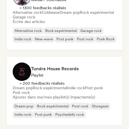
> 1300 feedbacks réalisés
Alternative rock
Coldwave
Dream pop
Rock expérimental
Garage rock
Écrire des articles
Alternative rock
Rock expérimental
Garage rock
Indie rock
New wave
Post punk
Post rock
Punk Rock
Tundra House Records
Playlist
> 200 feedbacks réalisés
Dream pop
Rock expérimental
Indie rock
Post punk
Post rock
Ajouter dans ma/mes playlist(s) impactante(s)
Dream pop
Rock expérimental
Post rock
Shoegaze
Indie rock
Post punk
Psychedelic rock