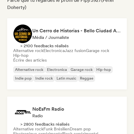
Parce que tu regardes le profil de Pipjr3927(Peter
Doherty)
Un Cerro de Historias - Bello Ciudad Artistas
Média / Journaliste
> 2100 feedbacks réalisés
Alternative rock
Electronica
Jazz fusion
Garage rock
Hip-hop
Écrire des articles
Alternative rock
Electronica
Garage rock
Hip-hop
Indie pop
Indie rock
Latin music
Reggae
NoEsFm Radio
Radio
> 2800 feedbacks réalisés
Alternative rock
Funk Brésilien
Dream pop
Electronique expérimental
Rock expérimental