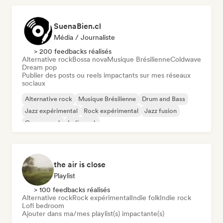
SuenaBien.cl
Média / Journaliste
> 200 feedbacks réalisés
Alternative rock
Bossa nova
Musique Brésilienne
Coldwave
Dream pop
Publier des posts ou reels impactants sur mes réseaux
sociaux
Alternative rock
Musique Brésilienne
Drum and Bass
Jazz expérimental
Rock expérimental
Jazz fusion
Garage rock
Indie rock
the air is close
Playlist
> 100 feedbacks réalisés
Alternative rock
Rock expérimental
Indie folk
Indie rock
Lofi bedroom
Ajouter dans ma/mes playlist(s) impactante(s)