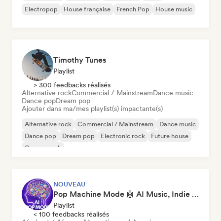
Electropop
House française
French Pop
House music
Timothy Tunes
Playlist
> 300 feedbacks réalisés
Alternative rock
Commercial / Mainstream
Dance music
Dance pop
Dream pop
Ajouter dans ma/mes playlist(s) impactante(s)
Alternative rock
Commercial / Mainstream
Dance music
Dance pop
Dream pop
Electronic rock
Future house
Garage rock
NOUVEAU
Pop Machine Mode 🤖 AI Music, Indie Pop & Dream Pop
Playlist
< 100 feedbacks réalisés