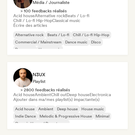
Média / Journaliste
> 100 feedbacks réalisés
Acid house
Alternative rock
Beats / Lo-fi
Chill / Lo-fi Hip-Hop
Classical music
Écrire des articles
Alternative rock
Beats / Lo-fi
Chill / Lo-fi Hip-Hop
Commercial / Mainstream
Dance music
Disco
Dream pop
House music
N3UX
Playlist
> 2800 feedbacks réalisés
Acid house
Ambient
Chill out
Deep house
Electronica
Ajouter dans ma/mes playlist(s) impactante(s)
Acid house
Ambient
Deep house
House music
Indie Dance
Melodic & Progressive House
Minimal
Organic House / Downtempo