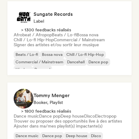
Sungate Records
Label
> 1300 feedbacks réalisés
Afrobeat / Afropop
Beats / Lo-fi
Bossa nova
Chill / Lo-fi Hip-Hop
Commercial / Mainstream
Signer des artistes et/ou sortir leur musique
Beats / Lo-fi
Bossa nova
Chill / Lo-fi Hip-Hop
Commercial / Mainstream
Dancehall
Dance pop
Hip-hop
Pop soul
Tommy Menger
Booker, Playlist
> 1800 feedbacks réalisés
Dance music
Dance pop
Deep house
Disco
Electropop
Trouver ou proposer des opportunités live à des artistes
Ajouter dans ma/mes playlist(s) impactante(s)
Dance music
Dance pop
Deep house
Disco