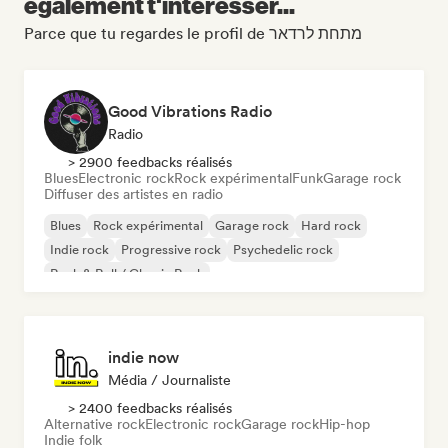
également t'intéresser...
Parce que tu regardes le profil de מתחת לרדאר
Good Vibrations Radio
Radio
> 2900 feedbacks réalisés
Blues
Electronic rock
Rock expérimental
Funk
Garage rock
Diffuser des artistes en radio
Blues
Rock expérimental
Garage rock
Hard rock
Indie rock
Progressive rock
Psychedelic rock
Rock & Roll / Classic Rock
indie now
Média / Journaliste
> 2400 feedbacks réalisés
Alternative rock
Electronic rock
Garage rock
Hip-hop
Indie folk