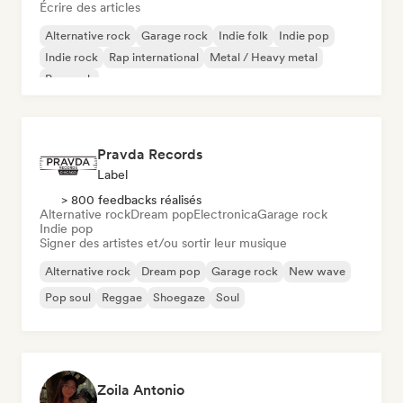
Écrire des articles
Alternative rock
Garage rock
Indie folk
Indie pop
Indie rock
Rap international
Metal / Heavy metal
Pop rock
Pravda Records
Label
> 800 feedbacks réalisés
Alternative rock
Dream pop
Electronica
Garage rock
Indie pop
Signer des artistes et/ou sortir leur musique
Alternative rock
Dream pop
Garage rock
New wave
Pop soul
Reggae
Shoegaze
Soul
Zoila Antonio