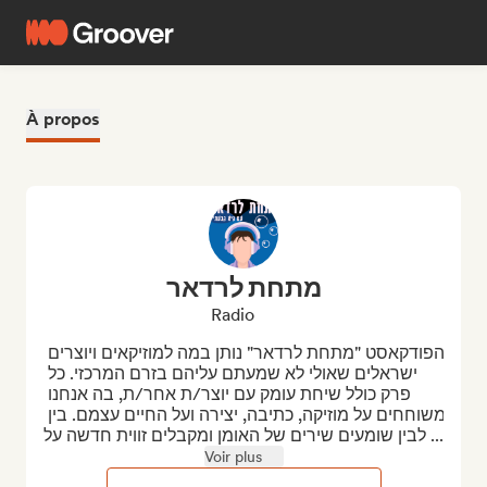
À propos
מתחת לרדאר
Radio
הפודקאסט "מתחת לרדאר" נותן במה למוזיקאים ויוצרים 
ישראלים שאולי לא שמעתם עליהם בזרם המרכזי. כל 
פרק כולל שיחת עומק עם יוצר/ת אחר/ת, בה אנחנו 
משוחחים על מוזיקה, כתיבה, יצירה ועל החיים עצמם. בין 
לבין שומעים שירים של האומן ומקבלים זווית חדשה על ...
Voir plus