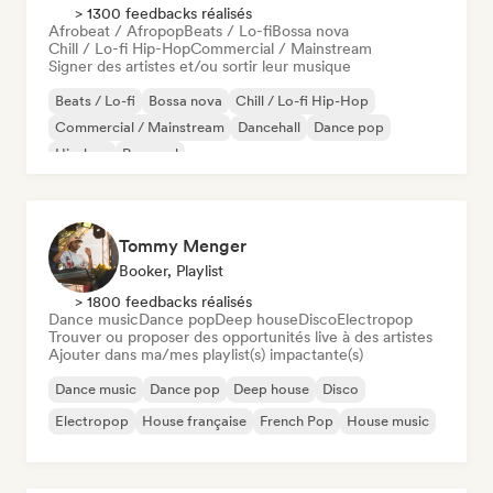
> 1300 feedbacks réalisés
Afrobeat / Afropop
Beats / Lo-fi
Bossa nova
Chill / Lo-fi Hip-Hop
Commercial / Mainstream
Signer des artistes et/ou sortir leur musique
Beats / Lo-fi
Bossa nova
Chill / Lo-fi Hip-Hop
Commercial / Mainstream
Dancehall
Dance pop
Hip-hop
Pop soul
Tommy Menger
Booker, Playlist
> 1800 feedbacks réalisés
Dance music
Dance pop
Deep house
Disco
Electropop
Trouver ou proposer des opportunités live à des artistes
Ajouter dans ma/mes playlist(s) impactante(s)
Dance music
Dance pop
Deep house
Disco
Electropop
House française
French Pop
House music