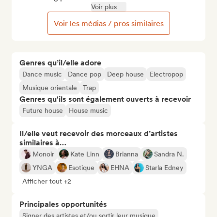
Voir plus
Voir les médias / pros similaires
Genres qu’il/elle adore
Dance music
Dance pop
Deep house
Electropop
Musique orientale
Trap
Genres qu'ils sont également ouverts à recevoir
Future house
House music
Il/elle veut recevoir des morceaux d’artistes
similaires à…
Monoir
Kate Linn
Brianna
Sandra N.
YNGA
Esotique
EHNA
Starla Edney
Afficher tout +2
Principales opportunités
Signer des artistes et/ou sortir leur musique