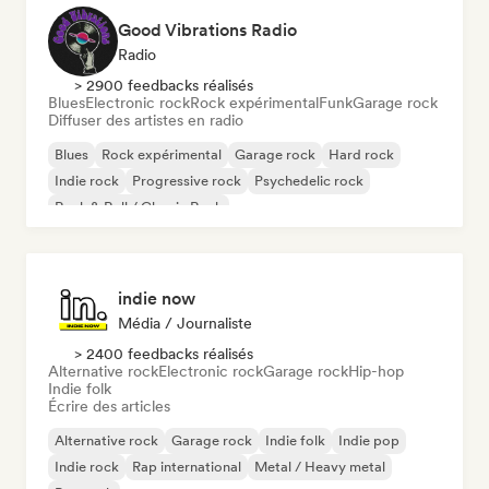
Good Vibrations Radio
Radio
> 2900 feedbacks réalisés
Blues
Electronic rock
Rock expérimental
Funk
Garage rock
Diffuser des artistes en radio
Blues
Rock expérimental
Garage rock
Hard rock
Indie rock
Progressive rock
Psychedelic rock
Rock & Roll / Classic Rock
indie now
Média / Journaliste
> 2400 feedbacks réalisés
Alternative rock
Electronic rock
Garage rock
Hip-hop
Indie folk
Écrire des articles
Alternative rock
Garage rock
Indie folk
Indie pop
Indie rock
Rap international
Metal / Heavy metal