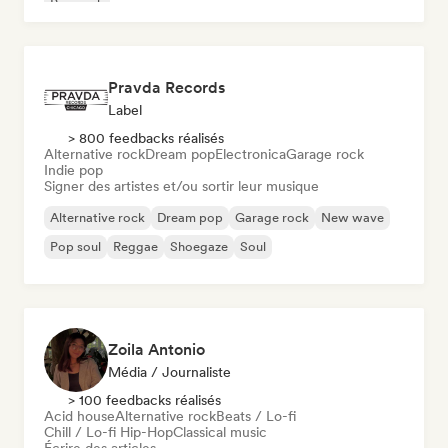
Pop rock
Pravda Records
Label
> 800 feedbacks réalisés
Alternative rock
Dream pop
Electronica
Garage rock
Indie pop
Signer des artistes et/ou sortir leur musique
Alternative rock
Dream pop
Garage rock
New wave
Pop soul
Reggae
Shoegaze
Soul
Zoila Antonio
Média / Journaliste
> 100 feedbacks réalisés
Acid house
Alternative rock
Beats / Lo-fi
Chill / Lo-fi Hip-Hop
Classical music