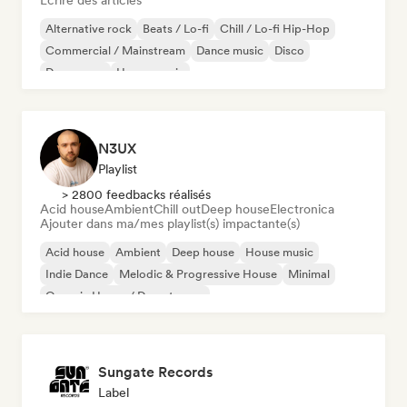
Écrire des articles
Alternative rock
Beats / Lo-fi
Chill / Lo-fi Hip-Hop
Commercial / Mainstream
Dance music
Disco
Dream pop
House music
N3UX
Playlist
> 2800 feedbacks réalisés
Acid house
Ambient
Chill out
Deep house
Electronica
Ajouter dans ma/mes playlist(s) impactante(s)
Acid house
Ambient
Deep house
House music
Indie Dance
Melodic & Progressive House
Minimal
Organic House / Downtempo
Sungate Records
Label