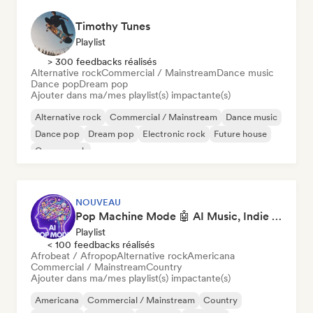
Timothy Tunes
Playlist
> 300 feedbacks réalisés
Alternative rock
Commercial / Mainstream
Dance music
Dance pop
Dream pop
Ajouter dans ma/mes playlist(s) impactante(s)
Alternative rock
Commercial / Mainstream
Dance music
Dance pop
Dream pop
Electronic rock
Future house
Garage rock
NOUVEAU
Pop Machine Mode 🤖 AI Music, Indie Pop & Dream Pop
Playlist
< 100 feedbacks réalisés
Afrobeat / Afropop
Alternative rock
Americana
Commercial / Mainstream
Country
Ajouter dans ma/mes playlist(s) impactante(s)
Americana
Commercial / Mainstream
Country