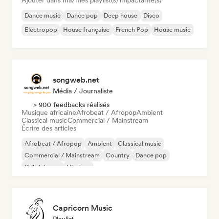
Ajouter dans ma/mes playlist(s) impactante(s)
Dance music
Dance pop
Deep house
Disco
Electropop
House française
French Pop
House music
songweb.net
Média / Journaliste
> 900 feedbacks réalisés
Musique africaine
Afrobeat / Afropop
Ambient
Classical music
Commercial / Mainstream
Écrire des articles
Afrobeat / Afropop
Ambient
Classical music
Commercial / Mainstream
Country
Dance pop
Drill / Jersey
Hip-hop
Capricorn Music