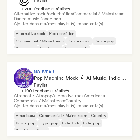
Playlist
> 200 feedbacks réalisés
Alternative rock
Rock chrétien
Commercial / Mainstream
Dance music
Dance pop
Ajouter dans ma/mes playlist(s) impactante(s)
Alternative rock
Rock chrétien
Commercial / Mainstream
Dance music
Dance pop
Dream pop
Electropop
House music
NOUVEAU
Pop Machine Mode 🤖 AI Music, Indie Pop & Dream Pop
Playlist
< 100 feedbacks réalisés
Afrobeat / Afropop
Alternative rock
Americana
Commercial / Mainstream
Country
Ajouter dans ma/mes playlist(s) impactante(s)
Americana
Commercial / Mainstream
Country
Dance pop
Hyperpop
Indie folk
Indie pop
Pop international