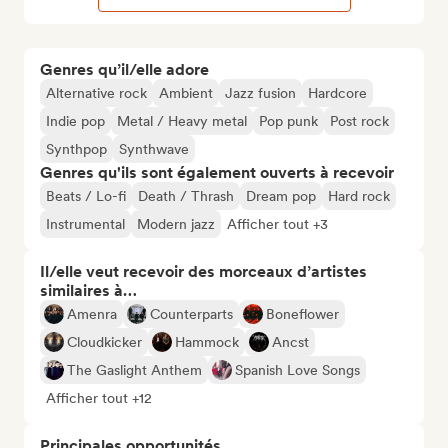
Genres qu’il/elle adore
Alternative rock
Ambient
Jazz fusion
Hardcore
Indie pop
Metal / Heavy metal
Pop punk
Post rock
Synthpop
Synthwave
Genres qu'ils sont également ouverts à recevoir
Beats / Lo-fi
Death / Thrash
Dream pop
Hard rock
Instrumental
Modern jazz
Afficher tout +3
Il/elle veut recevoir des morceaux d’artistes
similaires à…
Amenra
Counterparts
Boneflower
Cloudkicker
Hammock
Ancst
The Gaslight Anthem
Spanish Love Songs
Afficher tout +12
Principales opportunités