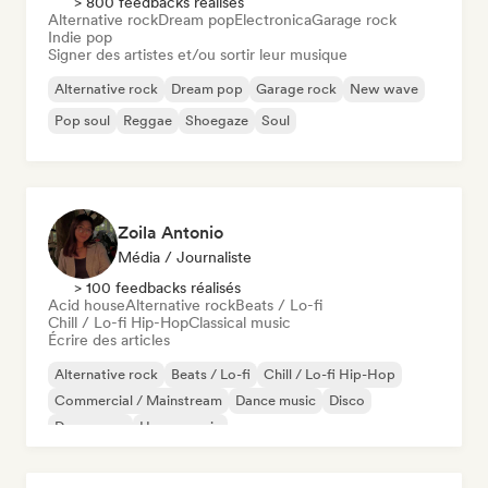
> 800 feedbacks réalisés
Alternative rock
Dream pop
Electronica
Garage rock
Indie pop
Signer des artistes et/ou sortir leur musique
Alternative rock
Dream pop
Garage rock
New wave
Pop soul
Reggae
Shoegaze
Soul
Zoila Antonio
Média / Journaliste
> 100 feedbacks réalisés
Acid house
Alternative rock
Beats / Lo-fi
Chill / Lo-fi Hip-Hop
Classical music
Écrire des articles
Alternative rock
Beats / Lo-fi
Chill / Lo-fi Hip-Hop
Commercial / Mainstream
Dance music
Disco
Dream pop
House music