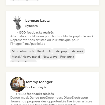
Hip-hop
Pop soul
Lorenzo Lautz
Synchro
> 1600 feedbacks réalisés
Alternative rock
Dream pop
Hard rock
Indie pop
Indie rock
Représenter des artistes ou leur musique pour
l’image/films/publicités
Alternative rock
Hard rock
Indie pop
Indie rock
Metal / Heavy metal
New wave
Post punk
Psychedelic rock
Tommy Menger
Booker, Playlist
> 1800 feedbacks réalisés
Dance music
Dance pop
Deep house
Disco
Electropop
Trouver ou proposer des opportunités live à des artistes