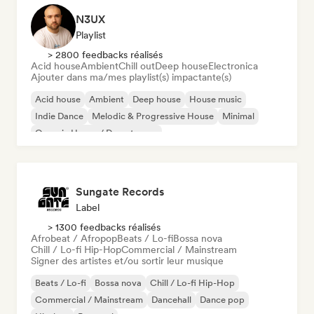
N3UX
Playlist
> 2800 feedbacks réalisés
Acid house
Ambient
Chill out
Deep house
Electronica
Ajouter dans ma/mes playlist(s) impactante(s)
Acid house
Ambient
Deep house
House music
Indie Dance
Melodic & Progressive House
Minimal
Organic House / Downtempo
Sungate Records
Label
> 1300 feedbacks réalisés
Afrobeat / Afropop
Beats / Lo-fi
Bossa nova
Chill / Lo-fi Hip-Hop
Commercial / Mainstream
Signer des artistes et/ou sortir leur musique
Beats / Lo-fi
Bossa nova
Chill / Lo-fi Hip-Hop
Commercial / Mainstream
Dancehall
Dance pop