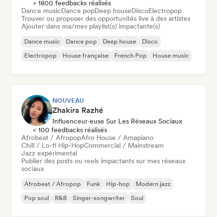
> 1800 feedbacks réalisés
Dance music
Dance pop
Deep house
Disco
Electropop
Trouver ou proposer des opportunités live à des artistes
Ajouter dans ma/mes playlist(s) impactante(s)
Dance music
Dance pop
Deep house
Disco
Electropop
House française
French Pop
House music
NOUVEAU
Zhakira Razhé
Influenceur·euse Sur Les Réseaux Sociaux
< 100 feedbacks réalisés
Afrobeat / Afropop
Afro House / Amapiano
Chill / Lo-fi Hip-Hop
Commercial / Mainstream
Jazz expérimental
Publier des posts ou reels impactants sur mes réseaux
sociaux
Afrobeat / Afropop
Funk
Hip-hop
Modern jazz
Pop soul
R&B
Singer-songwriter
Soul