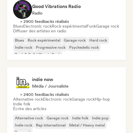
Good Vibrations Radio
Radio
> 2900 feedbacks réalisés
Blues
Electronic rock
Rock expérimental
Funk
Garage rock
Diffuser des artistes en radio
Blues
Rock expérimental
Garage rock
Hard rock
Indie rock
Progressive rock
Psychedelic rock
Rock & Roll / Classic Rock
indie now
Média / Journaliste
> 2400 feedbacks réalisés
Alternative rock
Electronic rock
Garage rock
Hip-hop
Indie folk
Écrire des articles
Alternative rock
Garage rock
Indie folk
Indie pop
Indie rock
Rap international
Metal / Heavy metal
Pop rock