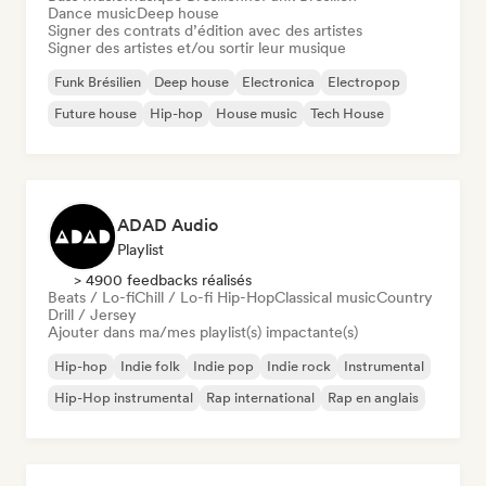
Dance music
Deep house
Signer des contrats d’édition avec des artistes
Signer des artistes et/ou sortir leur musique
Funk Brésilien
Deep house
Electronica
Electropop
Future house
Hip-hop
House music
Tech House
ADAD Audio
Playlist
> 4900 feedbacks réalisés
Beats / Lo-fi
Chill / Lo-fi Hip-Hop
Classical music
Country
Drill / Jersey
Ajouter dans ma/mes playlist(s) impactante(s)
Hip-hop
Indie folk
Indie pop
Indie rock
Instrumental
Hip-Hop instrumental
Rap international
Rap en anglais