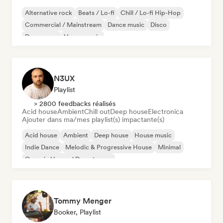
Alternative rock
Beats / Lo-fi
Chill / Lo-fi Hip-Hop
Commercial / Mainstream
Dance music
Disco
Dream pop
House music
N3UX
Playlist
> 2800 feedbacks réalisés
Acid house
Ambient
Chill out
Deep house
Electronica
Ajouter dans ma/mes playlist(s) impactante(s)
Acid house
Ambient
Deep house
House music
Indie Dance
Melodic & Progressive House
Minimal
Organic House / Downtempo
Tommy Menger
Booker, Playlist