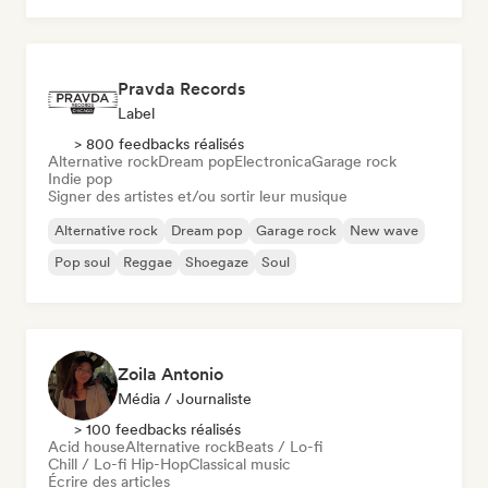
Pravda Records
Label
> 800 feedbacks réalisés
Alternative rock
Dream pop
Electronica
Garage rock
Indie pop
Signer des artistes et/ou sortir leur musique
Alternative rock
Dream pop
Garage rock
New wave
Pop soul
Reggae
Shoegaze
Soul
Zoila Antonio
Média / Journaliste
> 100 feedbacks réalisés
Acid house
Alternative rock
Beats / Lo-fi
Chill / Lo-fi Hip-Hop
Classical music
Écrire des articles