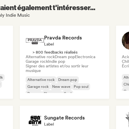
aient également t'intéresser...
nly Indie Music
Pravda Records
Label
> 800 feedbacks réalisés
Alternative rock
Dream pop
Electronica
Aci
Garage rock
Indie pop
Chil
Signer des artistes et/ou sortir leur
Écri
musique
lk
Alt
Alternative rock
Dream pop
l
Chi
Garage rock
New wave
Pop soul
Co
Reggae
Shoegaze
Soul
Di
Sungate Records
Label