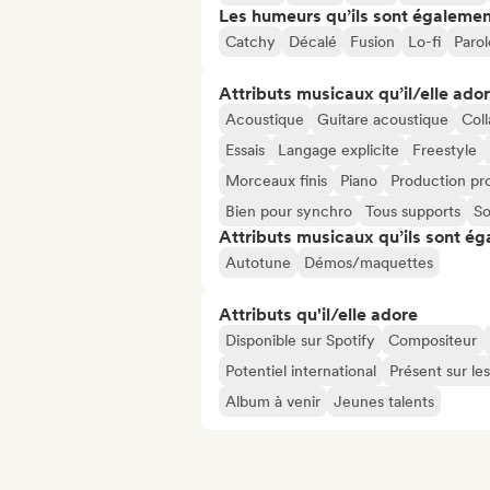
Les humeurs qu’ils sont égalemen
Catchy
Décalé
Fusion
Lo-fi
Parol
Attributs musicaux qu’il/elle ado
Acoustique
Guitare acoustique
Coll
Essais
Langage explicite
Freestyle
Morceaux finis
Piano
Production pro
Bien pour synchro
Tous supports
So
Attributs musicaux qu’ils sont ég
Autotune
Démos/maquettes
Attributs qu'il/elle adore
Disponible sur Spotify
Compositeur
Potentiel international
Présent sur le
Album à venir
Jeunes talents