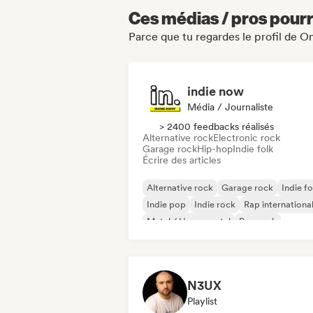
Ces médias / pros pourr
Parce que tu regardes le profil de O
indie now
Média / Journaliste
> 2400 feedbacks réalisés
Alternative rock
Electronic rock
Garage rock
Hip-hop
Indie folk
Écrire des articles
Alternative rock
Garage rock
Indie fo
Indie pop
Indie rock
Rap internationa
Metal / Heavy metal
Pop rock
N3UX
Playlist