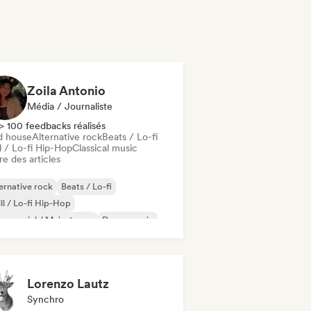
Zoila Antonio
Média / Journaliste
> 100 feedbacks réalisés
d house
Alternative rock
Beats / Lo-fi
l / Lo-fi Hip-Hop
Classical music
re des articles
ernative rock
Beats / Lo-fi
ll / Lo-fi Hip-Hop
mmercial / Mainstream
Dance music
sco
Dream pop
House music
Lorenzo Lautz
Synchro