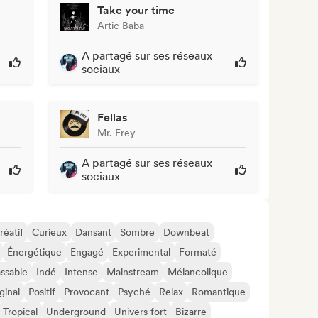
Take your time
Artic Baba
A partagé sur ses réseaux
sociaux
Fellas
Mr. Frey
A partagé sur ses réseaux
sociaux
réatif
Curieux
Dansant
Sombre
Downbeat
Énergétique
Engagé
Experimental
Formaté
assable
Indé
Intense
Mainstream
Mélancolique
ginal
Positif
Provocant
Psyché
Relax
Romantique
Tropical
Underground
Univers fort
Bizarre