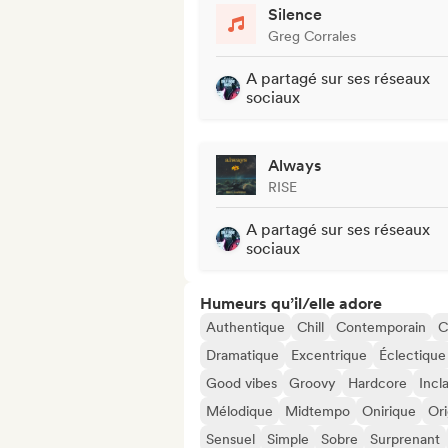
Silence
Greg Corrales
A partagé sur ses réseaux
sociaux
Always
RISE
A partagé sur ses réseaux
sociaux
Humeurs qu’il/elle adore
Authentique
Chill
Contemporain
C
Dramatique
Excentrique
Éclectique
Good vibes
Groovy
Hardcore
Incl
Mélodique
Midtempo
Onirique
Ori
Sensuel
Simple
Sobre
Surprenant