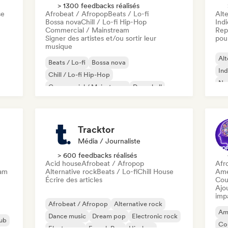
> 1300 feedbacks réalisés
se
Afrobeat / Afropop
Beats / Lo-fi
Alte
Bossa nova
Chill / Lo-fi Hip-Hop
Ind
Commercial / Mainstream
Rep
Signer des artistes et/ou sortir leur
pour
musique
Alt
Beats / Lo-fi
Bossa nova
Ind
Chill / Lo-fi Hip-Hop
Ne
Commercial / Mainstream
Dancehall
Dance pop
Hip-hop
Pop soul
Tracktor
Média / Journaliste
> 600 feedbacks réalisés
Acid house
Afrobeat / Afropop
Afr
eam
Alternative rock
Beats / Lo-fi
Chill House
Ame
Écrire des articles
Cou
Ajo
imp
Afrobeat / Afropop
Alternative rock
Am
Dance music
Dream pop
Electronic rock
ub
Co