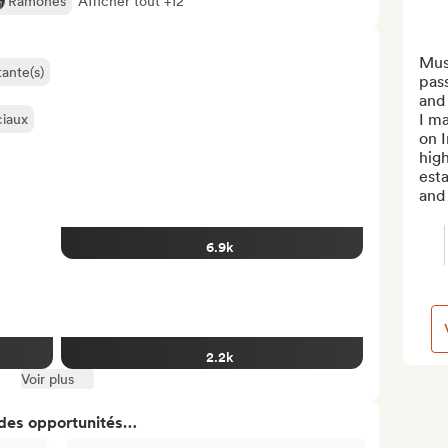
Ramones
Afficher tout +12
Musi
ante(s)
pas
and 
I ma
ciaux
on I
high
esta
and 
6.9k
2.2k
Voir plus
 des opportunités…