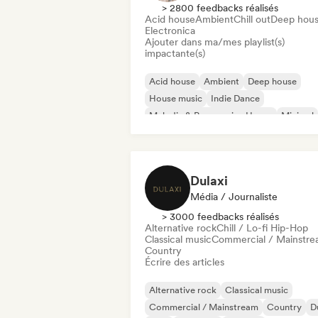
> 2800 feedbacks réalisés
Acid house
Ambient
Chill out
Deep hou
Electronica
Ajouter dans ma/mes playlist(s)
impactante(s)
Acid house
Ambient
Deep house
House music
Indie Dance
Melodic & Progressive House
Minimal
Organic House / Downtempo
Dulaxi
Média / Journaliste
> 3000 feedbacks réalisés
Alternative rock
Chill / Lo-fi Hip-Hop
Classical music
Commercial / Mainstr
Country
Écrire des articles
Alternative rock
Classical music
Commercial / Mainstream
Country
D