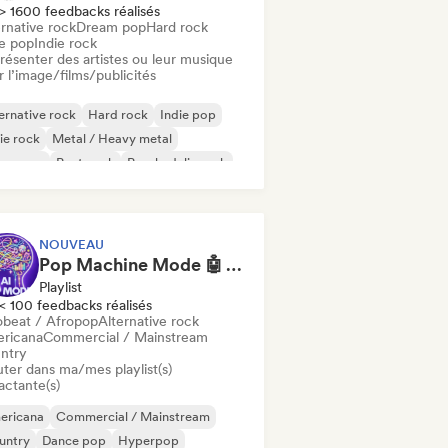
> 1600 feedbacks réalisés
rnative rock
Dream pop
Hard rock
ie pop
Indie rock
résenter des artistes ou leur musique
 l’image/films/publicités
ernative rock
Hard rock
Indie pop
ie rock
Metal / Heavy metal
w wave
Post punk
Psychedelic rock
NOUVEAU
Pop Machine Mode 🤖 AI Music, Indie Pop & Dream Pop
Playlist
< 100 feedbacks réalisés
obeat / Afropop
Alternative rock
ricana
Commercial / Mainstream
ntry
uter dans ma/mes playlist(s)
actante(s)
ericana
Commercial / Mainstream
untry
Dance pop
Hyperpop