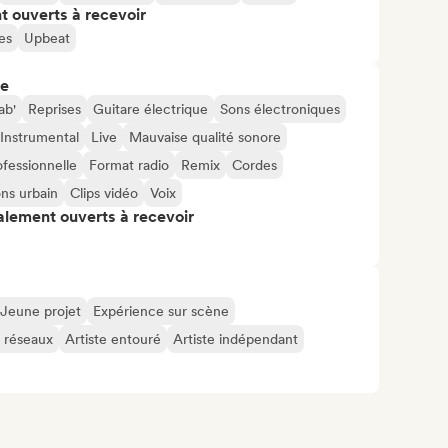
t ouverts à recevoir
es
Upbeat
re
ab'
Reprises
Guitare électrique
Sons électroniques
Instrumental
Live
Mauvaise qualité sonore
fessionnelle
Format radio
Remix
Cordes
ns urbain
Clips vidéo
Voix
alement ouverts à recevoir
Jeune projet
Expérience sur scène
s réseaux
Artiste entouré
Artiste indépendant