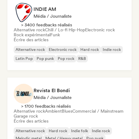
INDIE AM
Média / Journaliste
> 3400 feedbacks réalisés
Alternative rock
Chill / Lo-fi Hip-Hop
Electronic rock
Rock expérimental
Funk
Écrire des articles
Alternative rock
Electronic rock
Hard rock
Indie rock
Latin Pop
Pop punk
Pop rock
R&B
Revista El Bondi
Média / Journaliste
> 1700 feedbacks réalisés
Alternative rock
Ambient
Blues
Commercial / Mainstream
Garage rock
Écrire des articles
Alternative rock
Hard rock
Indie folk
Indie rock
Melodic metal
Metal / Heavy metal
Pop punk