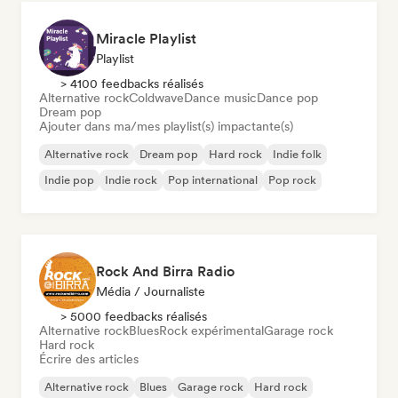
Miracle Playlist
Playlist
> 4100 feedbacks réalisés
Alternative rock
Coldwave
Dance music
Dance pop
Dream pop
Ajouter dans ma/mes playlist(s) impactante(s)
Alternative rock
Dream pop
Hard rock
Indie folk
Indie pop
Indie rock
Pop international
Pop rock
Rock And Birra Radio
Média / Journaliste
> 5000 feedbacks réalisés
Alternative rock
Blues
Rock expérimental
Garage rock
Hard rock
Écrire des articles
Alternative rock
Blues
Garage rock
Hard rock