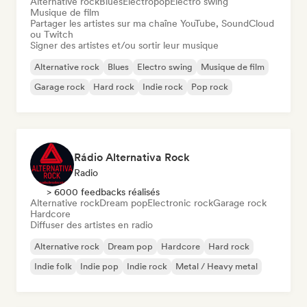
Alternative rock
Blues
Electropop
Electro swing
Musique de film
Partager les artistes sur ma chaîne YouTube, SoundCloud
ou Twitch
Signer des artistes et/ou sortir leur musique
Alternative rock
Blues
Electro swing
Musique de film
Garage rock
Hard rock
Indie rock
Pop rock
Rádio Alternativa Rock
Radio
> 6000 feedbacks réalisés
Alternative rock
Dream pop
Electronic rock
Garage rock
Hardcore
Diffuser des artistes en radio
Alternative rock
Dream pop
Hardcore
Hard rock
Indie folk
Indie pop
Indie rock
Metal / Heavy metal