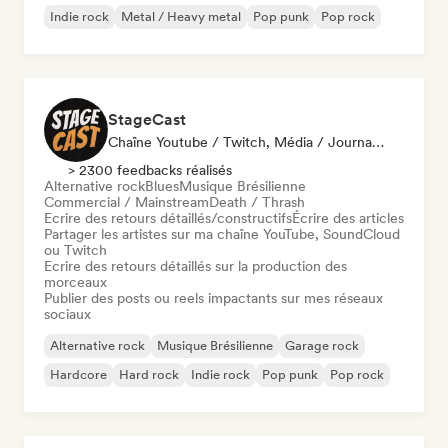
Indie rock
Metal / Heavy metal
Pop punk
Pop rock
StageCast
Chaîne Youtube / Twitch, Média / Journaliste, Mentor, Influenceur·euse Sur Les Réseaux Sociaux, Spécialiste Son
> 2300 feedbacks réalisés
Alternative rock
Blues
Musique Brésilienne
Commercial / Mainstream
Death / Thrash
Ecrire des retours détaillés/constructifs
Écrire des articles
Partager les artistes sur ma chaîne YouTube, SoundCloud
ou Twitch
Ecrire des retours détaillés sur la production des
morceaux
Publier des posts ou reels impactants sur mes réseaux
sociaux
Alternative rock
Musique Brésilienne
Garage rock
Hardcore
Hard rock
Indie rock
Pop punk
Pop rock