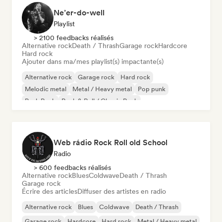
Ne’er-do-well
Playlist
> 2100 feedbacks réalisés
Alternative rock
Death / Thrash
Garage rock
Hardcore
Hard rock
Ajouter dans ma/mes playlist(s) impactante(s)
Alternative rock
Garage rock
Hard rock
Melodic metal
Metal / Heavy metal
Pop punk
Punk Rock
Rock & Roll / Classic Rock
Web rádio Rock Roll old School
Radio
> 600 feedbacks réalisés
Alternative rock
Blues
Coldwave
Death / Thrash
Garage rock
Écrire des articles
Diffuser des artistes en radio
Alternative rock
Blues
Coldwave
Death / Thrash
Garage rock
Hardcore
Hard rock
Metal / Heavy metal