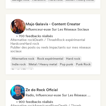
Majo Galavis - Content Creator
Influenceur·euse Sur Les Réseaux Sociaux
> 700 feedbacks réalisés
Alternative rock
Death / Thrash
Rock expérimental
Hardcore
Hard rock
Publier des posts ou reels impactants sur mes réseaux
sociaux
Alternative rock
Rock expérimental
Hard rock
Indie rock
Metal / Heavy metal
Pop punk
Punk Rock
Death / Thrash
Ze do Rock Oficial
Radio, Influenceur·euse Sur Les Réseaux Sociaux
> 900 feedbacks réalisés
Alternative rock
Americana
Blues
Death / Thrash