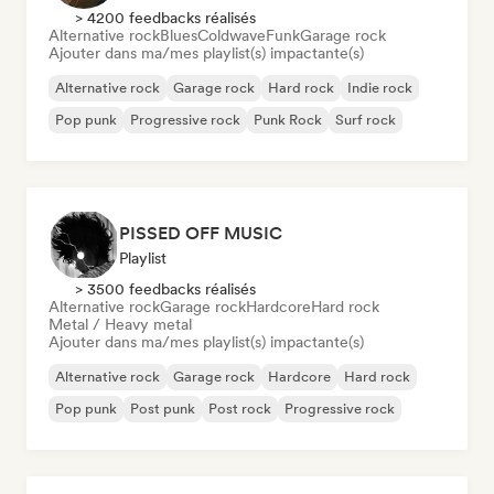
> 4200 feedbacks réalisés
Alternative rock
Blues
Coldwave
Funk
Garage rock
Ajouter dans ma/mes playlist(s) impactante(s)
Alternative rock
Garage rock
Hard rock
Indie rock
Pop punk
Progressive rock
Punk Rock
Surf rock
PISSED OFF MUSIC
Playlist
> 3500 feedbacks réalisés
Alternative rock
Garage rock
Hardcore
Hard rock
Metal / Heavy metal
Ajouter dans ma/mes playlist(s) impactante(s)
Alternative rock
Garage rock
Hardcore
Hard rock
Pop punk
Post punk
Post rock
Progressive rock