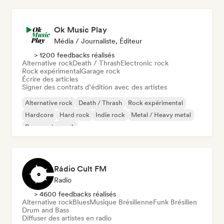
Ok Music Play
Média / Journaliste, Éditeur
> 1200 feedbacks réalisés
Alternative rock
Death / Thrash
Electronic rock
Rock expérimental
Garage rock
Écrire des articles
Signer des contrats d’édition avec des artistes
Alternative rock
Death / Thrash
Rock expérimental
Hardcore
Hard rock
Indie rock
Metal / Heavy metal
Progressive rock
Rádio Cult FM
Radio
> 4600 feedbacks réalisés
Alternative rock
Blues
Musique Brésilienne
Funk Brésilien
Drum and Bass
Diffuser des artistes en radio