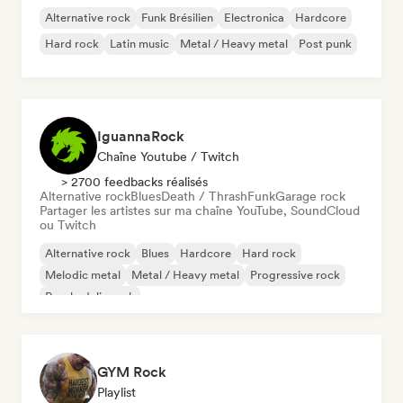
Alternative rock
Funk Brésilien
Electronica
Hardcore
Hard rock
Latin music
Metal / Heavy metal
Post punk
IguannaRock
Chaîne Youtube / Twitch
> 2700 feedbacks réalisés
Alternative rock
Blues
Death / Thrash
Funk
Garage rock
Partager les artistes sur ma chaîne YouTube, SoundCloud
ou Twitch
Alternative rock
Blues
Hardcore
Hard rock
Melodic metal
Metal / Heavy metal
Progressive rock
Psychedelic rock
GYM Rock
Playlist