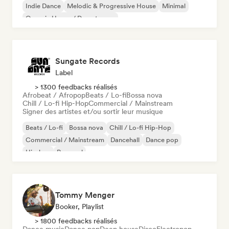
Indie Dance
Melodic & Progressive House
Minimal
Organic House / Downtempo
Sungate Records
Label
> 1300 feedbacks réalisés
Afrobeat / Afropop
Beats / Lo-fi
Bossa nova
Chill / Lo-fi Hip-Hop
Commercial / Mainstream
Signer des artistes et/ou sortir leur musique
Beats / Lo-fi
Bossa nova
Chill / Lo-fi Hip-Hop
Commercial / Mainstream
Dancehall
Dance pop
Hip-hop
Pop soul
Tommy Menger
Booker, Playlist
> 1800 feedbacks réalisés