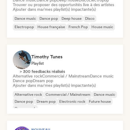
Dance music
Dance pop
Deep house
Disco
Electropop
Trouver ou proposer des opportunités live à des artistes
Ajouter dans ma/mes playlist(s) impactante(s)
Dance music
Dance pop
Deep house
Disco
Electropop
House française
French Pop
House music
Timothy Tunes
Playlist
> 300 feedbacks réalisés
Alternative rock
Commercial / Mainstream
Dance music
Dance pop
Dream pop
Ajouter dans ma/mes playlist(s) impactante(s)
Alternative rock
Commercial / Mainstream
Dance music
Dance pop
Dream pop
Electronic rock
Future house
Garage rock
NOUVEAU