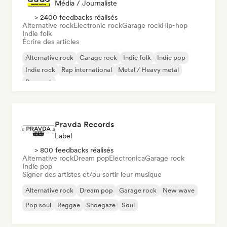
Média / Journaliste
> 2400 feedbacks réalisés
Alternative rock
Electronic rock
Garage rock
Hip-hop
Indie folk
Écrire des articles
Alternative rock
Garage rock
Indie folk
Indie pop
Indie rock
Rap international
Metal / Heavy metal
Pop rock
Pravda Records
Label
> 800 feedbacks réalisés
Alternative rock
Dream pop
Electronica
Garage rock
Indie pop
Signer des artistes et/ou sortir leur musique
Alternative rock
Dream pop
Garage rock
New wave
Pop soul
Reggae
Shoegaze
Soul