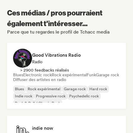
Ces médias / pros pourraient
également t'intéresser...
Parce que tu regardes le profil de Tchacc media
Good Vibrations Radio
Radio
> 2900 feedbacks réalisés
Blues
Electronic rock
Rock expérimental
Funk
Garage rock
Diffuser des artistes en radio
Blues
Rock expérimental
Garage rock
Hard rock
Indie rock
Progressive rock
Psychedelic rock
Rock & Roll / Classic Rock
indie now