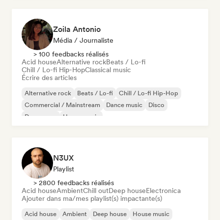
Zoila Antonio
Média / Journaliste
> 100 feedbacks réalisés
Acid house
Alternative rock
Beats / Lo-fi
Chill / Lo-fi Hip-Hop
Classical music
Écrire des articles
Alternative rock
Beats / Lo-fi
Chill / Lo-fi Hip-Hop
Commercial / Mainstream
Dance music
Disco
Dream pop
House music
N3UX
Playlist
> 2800 feedbacks réalisés
Acid house
Ambient
Chill out
Deep house
Electronica
Ajouter dans ma/mes playlist(s) impactante(s)
Acid house
Ambient
Deep house
House music