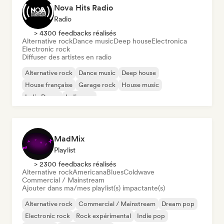
Nova Hits Radio
Radio
> 4300 feedbacks réalisés
Alternative rock
Dance music
Deep house
Electronica
Electronic rock
Diffuser des artistes en radio
Alternative rock
Dance music
Deep house
House française
Garage rock
House music
Indie Dance
Indie pop
MadMix
Playlist
> 2300 feedbacks réalisés
Alternative rock
Americana
Blues
Coldwave
Commercial / Mainstream
Ajouter dans ma/mes playlist(s) impactante(s)
Alternative rock
Commercial / Mainstream
Dream pop
Electronic rock
Rock expérimental
Indie pop