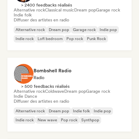
> 2400 feedbacks réalisés
Alternative rock
Classical music
Dream pop
Garage rock
Indie folk
Diffuser des artistes en radio
Alternative rock
Dream pop
Garage rock
Indie pop
Indie rock
Lofi bedroom
Pop rock
Punk Rock
Bombshell Radio
Radio
> 500 feedbacks réalisés
Alternative rock
Coldwave
Dream pop
Garage rock
Indie Dance
Diffuser des artistes en radio
Alternative rock
Dream pop
Indie folk
Indie pop
Indie rock
New wave
Pop rock
Synthpop