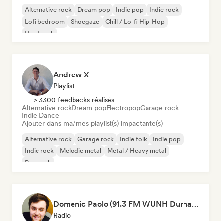
Alternative rock
Dream pop
Indie pop
Indie rock
Lofi bedroom
Shoegaze
Chill / Lo-fi Hip-Hop
Hard rock
Andrew X
Playlist
> 3300 feedbacks réalisés
Alternative rock
Dream pop
Electropop
Garage rock
Indie Dance
Ajouter dans ma/mes playlist(s) impactante(s)
Alternative rock
Garage rock
Indie folk
Indie pop
Indie rock
Melodic metal
Metal / Heavy metal
Pop rock
Domenic Paolo (91.3 FM WUNH Durham)
Radio