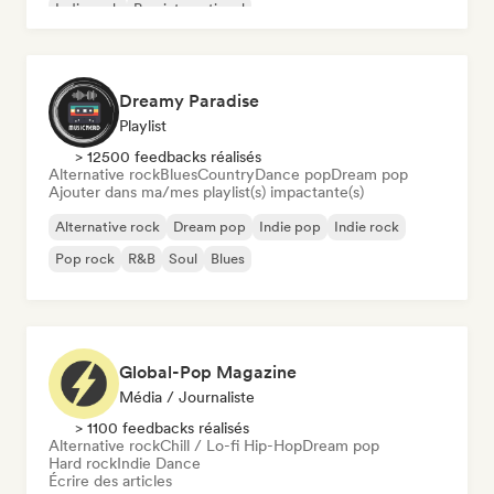
Indie rock
Pop international
Dreamy Paradise
Playlist
> 12500 feedbacks réalisés
Alternative rock
Blues
Country
Dance pop
Dream pop
Ajouter dans ma/mes playlist(s) impactante(s)
Alternative rock
Dream pop
Indie pop
Indie rock
Pop rock
R&B
Soul
Blues
Global-Pop Magazine
Média / Journaliste
> 1100 feedbacks réalisés
Alternative rock
Chill / Lo-fi Hip-Hop
Dream pop
Hard rock
Indie Dance
Écrire des articles