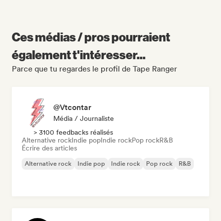
Ces médias / pros pourraient
également t'intéresser...
Parce que tu regardes le profil de Tape Ranger
@Vtcontar
Média / Journaliste
> 3100 feedbacks réalisés
Alternative rock
Indie pop
Indie rock
Pop rock
R&B
Écrire des articles
Alternative rock
Indie pop
Indie rock
Pop rock
R&B