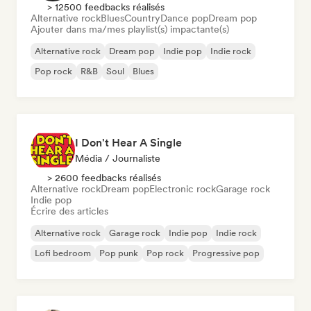
> 12500 feedbacks réalisés
Alternative rock
Blues
Country
Dance pop
Dream pop
Ajouter dans ma/mes playlist(s) impactante(s)
Alternative rock
Dream pop
Indie pop
Indie rock
Pop rock
R&B
Soul
Blues
I Don't Hear A Single
Média / Journaliste
> 2600 feedbacks réalisés
Alternative rock
Dream pop
Electronic rock
Garage rock
Indie pop
Écrire des articles
Alternative rock
Garage rock
Indie pop
Indie rock
Lofi bedroom
Pop punk
Pop rock
Progressive pop