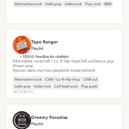
Alternative rock
Indie pop
Indie rock
Pop rock
R&B
Tape Ranger
Playlist
> 13000 feedbacks réalisés
Alternative rock
Chill / Lo-fi Hip-Hop
Chill out
Dance pop
Dream pop
Ajouter dans ma/mes playlist(s) impactante(s)
Alternative rock
Chill / Lo-fi Hip-Hop
Chill out
Indie pop
Indie rock
Lofi bedroom
Pop punk
Punk Rock
Dreamy Paradise
Playlist