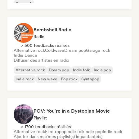
Pop rock
Bombshell Radio
Radio
> 500 feedbacks réalisés
Alternative rock
Coldwave
Dream pop
Garage rock
Indie Dance
Diffuser des artistes en radio
Alternative rock
Dream pop
Indie folk
Indie pop
Indie rock
New wave
Pop rock
Synthpop
POV: You're in a Dystopian Movie
Playlist
> 1700 feedbacks réalisés
Alternative rock
Electropop
Indie folk
Indie pop
Indie rock
Ajouter dans ma/mes playlist(s) impactante(s)