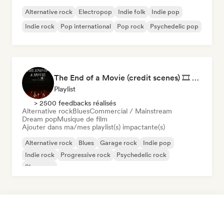
Alternative rock
Electropop
Indie folk
Indie pop
Indie rock
Pop international
Pop rock
Psychedelic pop
The End of a Movie (credit scenes) 🎞️ Cinematic Dream Pop & Bedroom Indie
Playlist
> 2500 feedbacks réalisés
Alternative rock
Blues
Commercial / Mainstream
Dream pop
Musique de film
Ajouter dans ma/mes playlist(s) impactante(s)
Alternative rock
Blues
Garage rock
Indie pop
Indie rock
Progressive rock
Psychedelic rock
Shoegaze