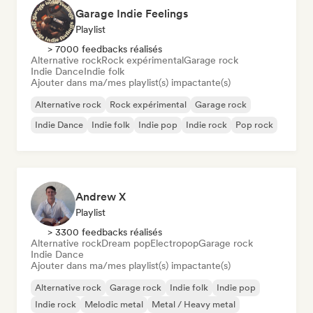
Garage Indie Feelings
Playlist
> 7000 feedbacks réalisés
Alternative rock
Rock expérimental
Garage rock
Indie Dance
Indie folk
Ajouter dans ma/mes playlist(s) impactante(s)
Alternative rock
Rock expérimental
Garage rock
Indie Dance
Indie folk
Indie pop
Indie rock
Pop rock
Andrew X
Playlist
> 3300 feedbacks réalisés
Alternative rock
Dream pop
Electropop
Garage rock
Indie Dance
Ajouter dans ma/mes playlist(s) impactante(s)
Alternative rock
Garage rock
Indie folk
Indie pop
Indie rock
Melodic metal
Metal / Heavy metal