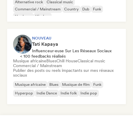
Alternative rock
Classical music
Commercial / Mainstream
Country
Dub
Funk
Hardcore
Hip-hop
NOUVEAU
Tati Kapaya
Influenceur·euse Sur Les Réseaux Sociaux
< 100 feedbacks réalisés
Musique africaine
Blues
Chill House
Classical music
Commercial / Mainstream
Publier des posts ou reels impactants sur mes réseaux
sociaux
Musique africaine
Blues
Musique de film
Funk
Hyperpop
Indie Dance
Indie folk
Indie pop