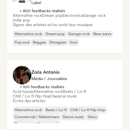
Label
> 800 feedbacks réalisés
Alternative rock
Dream pop
Electronica
Garage rock
Indie pop
Signer des artistes et/ou sortir leur musique
Alternative rock
Dream pop
Garage rock
New wave
Pop soul
Reggae
Shoegaze
Soul
Zoila Antonio
Média / Journaliste
> 100 feedbacks réalisés
Acid house
Alternative rock
Beats / Lo-fi
Chill / Lo-fi Hip-Hop
Classical music
Écrire des articles
Alternative rock
Beats / Lo-fi
Chill / Lo-fi Hip-Hop
Commercial / Mainstream
Dance music
Disco
Dream pop
House music