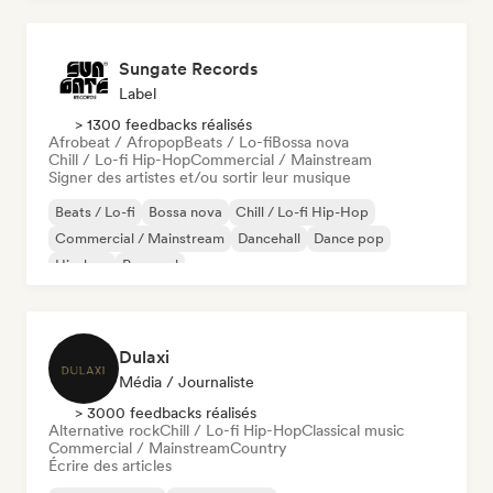
Sungate Records
Label
> 1300 feedbacks réalisés
Afrobeat / Afropop
Beats / Lo-fi
Bossa nova
Chill / Lo-fi Hip-Hop
Commercial / Mainstream
Signer des artistes et/ou sortir leur musique
Beats / Lo-fi
Bossa nova
Chill / Lo-fi Hip-Hop
Commercial / Mainstream
Dancehall
Dance pop
Hip-hop
Pop soul
Dulaxi
Média / Journaliste
> 3000 feedbacks réalisés
Alternative rock
Chill / Lo-fi Hip-Hop
Classical music
Commercial / Mainstream
Country
Écrire des articles