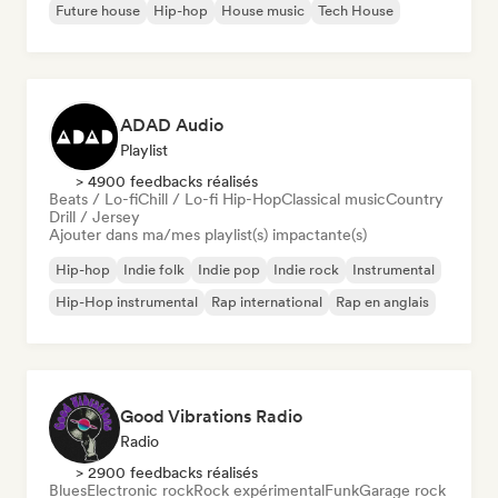
Future house
Hip-hop
House music
Tech House
ADAD Audio
Playlist
> 4900 feedbacks réalisés
Beats / Lo-fi
Chill / Lo-fi Hip-Hop
Classical music
Country
Drill / Jersey
Ajouter dans ma/mes playlist(s) impactante(s)
Hip-hop
Indie folk
Indie pop
Indie rock
Instrumental
Hip-Hop instrumental
Rap international
Rap en anglais
Good Vibrations Radio
Radio
> 2900 feedbacks réalisés
Blues
Electronic rock
Rock expérimental
Funk
Garage rock