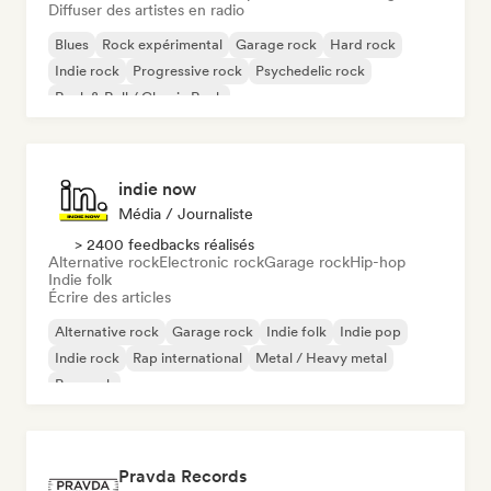
Diffuser des artistes en radio
Blues
Rock expérimental
Garage rock
Hard rock
Indie rock
Progressive rock
Psychedelic rock
Rock & Roll / Classic Rock
indie now
Média / Journaliste
> 2400 feedbacks réalisés
Alternative rock
Electronic rock
Garage rock
Hip-hop
Indie folk
Écrire des articles
Alternative rock
Garage rock
Indie folk
Indie pop
Indie rock
Rap international
Metal / Heavy metal
Pop rock
Pravda Records