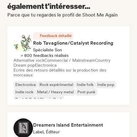
également t'intéresser...
Parce que tu regardes le profil de Shoot Me Again
Feedback détaillé
Rob Tavaglione/Catalyst Recording
Spécialiste Son
> 800 feedbacks réalisés
Alternative rock
Commercial / Mainstream
Country
Dream pop
Electronica
Ecrire des retours détaillés sur la production des
morceaux
Electronica
Rock expérimental
Indie folk
Indie pop
Indie rock
Metal / Heavy metal
Post punk
Rock & Roll / Classic Rock
Dreamers Island Entertainment
Label, Éditeur