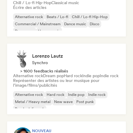
Chill / Lo-fi Hip-Hop
Classical music
Écrire des articles
Alternative rock
Beats / Lo-fi
Chill / Lo-fi Hip-Hop
Commercial / Mainstream
Dance music
Disco
Dream pop
House music
Lorenzo Lautz
Synchro
> 1600 feedbacks réalisés
Alternative rock
Dream pop
Hard rock
Indie pop
Indie rock
Représenter des artistes ou leur musique pour
l’image/films/publicités
Alternative rock
Hard rock
Indie pop
Indie rock
Metal / Heavy metal
New wave
Post punk
Psychedelic rock
NOUVEAU