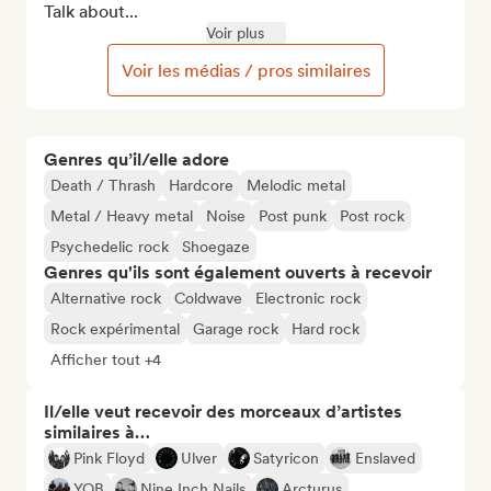
Talk about...
Voir plus
Voir les médias / pros similaires
Genres qu’il/elle adore
Death / Thrash
Hardcore
Melodic metal
Metal / Heavy metal
Noise
Post punk
Post rock
Psychedelic rock
Shoegaze
Genres qu'ils sont également ouverts à recevoir
Alternative rock
Coldwave
Electronic rock
Rock expérimental
Garage rock
Hard rock
Afficher tout +4
Il/elle veut recevoir des morceaux d’artistes
similaires à…
Pink Floyd
Ulver
Satyricon
Enslaved
YOB
Nine Inch Nails
Arcturus