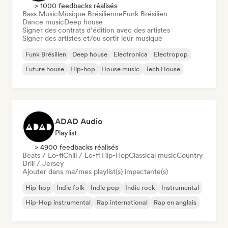
> 1000 feedbacks réalisés
Bass Music
Musique Brésilienne
Funk Brésilien
Dance music
Deep house
Signer des contrats d’édition avec des artistes
Signer des artistes et/ou sortir leur musique
Funk Brésilien
Deep house
Electronica
Electropop
Future house
Hip-hop
House music
Tech House
ADAD Audio
Playlist
> 4900 feedbacks réalisés
Beats / Lo-fi
Chill / Lo-fi Hip-Hop
Classical music
Country
Drill / Jersey
Ajouter dans ma/mes playlist(s) impactante(s)
Hip-hop
Indie folk
Indie pop
Indie rock
Instrumental
Hip-Hop instrumental
Rap international
Rap en anglais