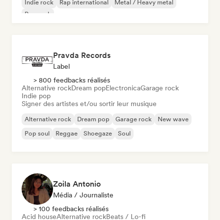
Indie rock
Rap international
Metal / Heavy metal
Pop rock
Pravda Records
Label
> 800 feedbacks réalisés
Alternative rock
Dream pop
Electronica
Garage rock
Indie pop
Signer des artistes et/ou sortir leur musique
Alternative rock
Dream pop
Garage rock
New wave
Pop soul
Reggae
Shoegaze
Soul
Zoila Antonio
Média / Journaliste
> 100 feedbacks réalisés
Acid house
Alternative rock
Beats / Lo-fi