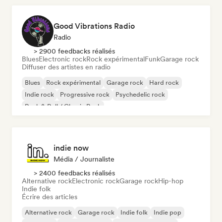
Good Vibrations Radio
Radio
> 2900 feedbacks réalisés
Blues
Electronic rock
Rock expérimental
Funk
Garage rock
Diffuser des artistes en radio
Blues
Rock expérimental
Garage rock
Hard rock
Indie rock
Progressive rock
Psychedelic rock
Rock & Roll / Classic Rock
indie now
Média / Journaliste
> 2400 feedbacks réalisés
Alternative rock
Electronic rock
Garage rock
Hip-hop
Indie folk
Écrire des articles
Alternative rock
Garage rock
Indie folk
Indie pop