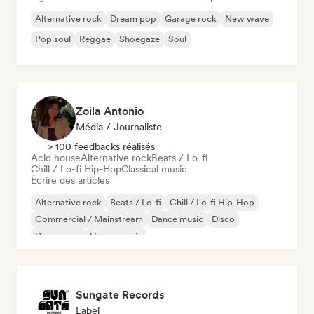
Alternative rock
Dream pop
Garage rock
New wave
Pop soul
Reggae
Shoegaze
Soul
Zoila Antonio
Média / Journaliste
> 100 feedbacks réalisés
Acid house
Alternative rock
Beats / Lo-fi
Chill / Lo-fi Hip-Hop
Classical music
Écrire des articles
Alternative rock
Beats / Lo-fi
Chill / Lo-fi Hip-Hop
Commercial / Mainstream
Dance music
Disco
Dream pop
House music
Sungate Records
Label