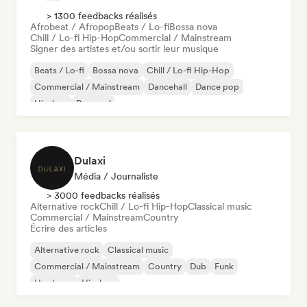
> 1300 feedbacks réalisés
Afrobeat / Afropop
Beats / Lo-fi
Bossa nova
Chill / Lo-fi Hip-Hop
Commercial / Mainstream
Signer des artistes et/ou sortir leur musique
Beats / Lo-fi
Bossa nova
Chill / Lo-fi Hip-Hop
Commercial / Mainstream
Dancehall
Dance pop
Hip-hop
Pop soul
Dulaxi
Média / Journaliste
> 3000 feedbacks réalisés
Alternative rock
Chill / Lo-fi Hip-Hop
Classical music
Commercial / Mainstream
Country
Écrire des articles
Alternative rock
Classical music
Commercial / Mainstream
Country
Dub
Funk
Hardcore
Hip-hop