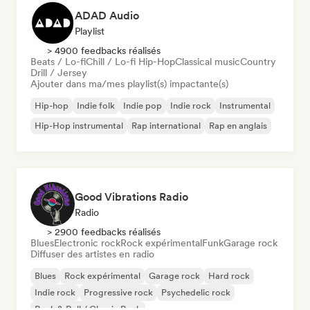
ADAD Audio
Playlist
> 4900 feedbacks réalisés
Beats / Lo-fi
Chill / Lo-fi Hip-Hop
Classical music
Country
Drill / Jersey
Ajouter dans ma/mes playlist(s) impactante(s)
Hip-hop
Indie folk
Indie pop
Indie rock
Instrumental
Hip-Hop instrumental
Rap international
Rap en anglais
Good Vibrations Radio
Radio
> 2900 feedbacks réalisés
Blues
Electronic rock
Rock expérimental
Funk
Garage rock
Diffuser des artistes en radio
Blues
Rock expérimental
Garage rock
Hard rock
Indie rock
Progressive rock
Psychedelic rock
Rock & Roll / Classic Rock