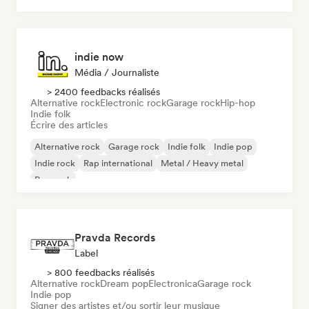
indie now
Média / Journaliste
> 2400 feedbacks réalisés
Alternative rock
Electronic rock
Garage rock
Hip-hop
Indie folk
Écrire des articles
Alternative rock
Garage rock
Indie folk
Indie pop
Indie rock
Rap international
Metal / Heavy metal
Pop rock
Pravda Records
Label
> 800 feedbacks réalisés
Alternative rock
Dream pop
Electronica
Garage rock
Indie pop
Signer des artistes et/ou sortir leur musique