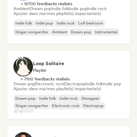
> 12700 feedbacks réalisés
Ambient
Dream pop
Indie folk
Indie pop
Indie rock
Ajouter dans ma/mes playlist(s) impactante(s)
Indie folk
Indie pop
Indie rock
Lofi bedroom
Singer-songwriter
Ambient
Dream pop
Instrumental
Loop Solitaire
Playlist
> 7100 feedbacks réalisés
Dream pop
Electronic rock
Electropop
Indie folk
Indie pop
Ajouter dans ma/mes playlist(s) impactante(s)
Dream pop
Indie folk
Indie rock
Shoegaze
Singer-songwriter
Electronic rock
Electropop
Indie pop