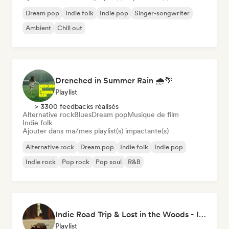
Dream pop
Indie folk
Indie pop
Singer-songwriter
Ambient
Chill out
Drenched in Summer Rain 🌧️🌴
Playlist
> 3300 feedbacks réalisés
Alternative rock
Blues
Dream pop
Musique de film
Indie folk
Ajouter dans ma/mes playlist(s) impactante(s)
Alternative rock
Dream pop
Indie folk
Indie pop
Indie rock
Pop rock
Pop soul
R&B
Indie Road Trip & Lost in the Woods - Indie Folk, Folk Pop, Folk Rock & Singer-Songwriter
Playlist