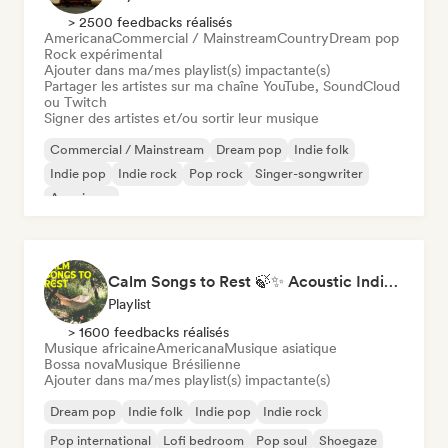
> 2500 feedbacks réalisés
Americana
Commercial / Mainstream
Country
Dream pop
Rock expérimental
Ajouter dans ma/mes playlist(s) impactante(s)
Partager les artistes sur ma chaîne YouTube, SoundCloud
ou Twitch
Signer des artistes et/ou sortir leur musique
Commercial / Mainstream
Dream pop
Indie folk
Indie pop
Indie rock
Pop rock
Singer-songwriter
Americana
Calm Songs to Rest 🍃✨ Acoustic Indie Folk & Singer-Songwriter
Playlist
> 1600 feedbacks réalisés
Musique africaine
Americana
Musique asiatique
Bossa nova
Musique Brésilienne
Ajouter dans ma/mes playlist(s) impactante(s)
Dream pop
Indie folk
Indie pop
Indie rock
Pop international
Lofi bedroom
Pop soul
Shoegaze