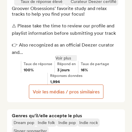
Taux de réponse élevé
Curateur Deezer certifié
Groover Obsessions’ favorite study and relax 
tracks to help you find your focus! 

⚠️ Please take the time to review our profile and 
playlist information before submitting your track

👉 Also recognized as an official Deezer curator 
and...
Voir plus
Taux de réponse
Répond en
Taux de partage
100%
3 jours
16%
Réponses données
1,994
Voir les médias / pros similaires
Genres qu’il/elle accepte le plus
Dream pop
Indie folk
Indie pop
Indie rock
Singer-songwriter