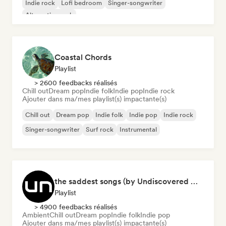
Indie rock
Lofi bedroom
Singer-songwriter
Alternative rock
Coastal Chords
Playlist
> 2600 feedbacks réalisés
Chill out
Dream pop
Indie folk
Indie pop
Indie rock
Ajouter dans ma/mes playlist(s) impactante(s)
Chill out
Dream pop
Indie folk
Indie pop
Indie rock
Singer-songwriter
Surf rock
Instrumental
the saddest songs (by Undiscovered Music)
Playlist
> 4900 feedbacks réalisés
Ambient
Chill out
Dream pop
Indie folk
Indie pop
Ajouter dans ma/mes playlist(s) impactante(s)