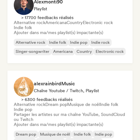
Alexmonti90
Playlist
> 17700 feedbacks réalisés
Alternative rock
Americana
Country
Electronic rock
Indie folk
Ajouter dans ma/mes playlist(s) impactante(s)
Alternative rock
Indie folk
Indie pop
Indie rock
Singer-songwriter
Americana
Country
Electronic rock
alexrainbirdMusic
Chaîne Youtube / Twitch, Playlist
> 6300 feedbacks réalisés
Alternative rock
Dream pop
Musique de noël
Indie folk
Indie pop
Partager les artistes sur ma chaîne YouTube, SoundCloud
ou Twitch
Ajouter dans ma/mes playlist(s) impactante(s)
Dream pop
Musique de noël
Indie folk
Indie pop