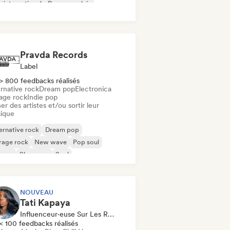
 international
Rap en anglais
Pravda Records
Label
> 800 feedbacks réalisés
rnative rock
Dream pop
Electronica
age rock
Indie pop
er des artistes et/ou sortir leur
ique
ernative rock
Dream pop
rage rock
New wave
Pop soul
ggae
Shoegaze
Soul
NOUVEAU
Tati Kapaya
Influenceur·euse Sur Les Réseaux Sociaux
< 100 feedbacks réalisés