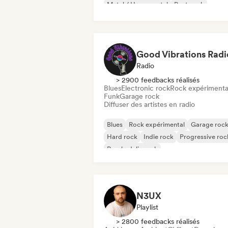
Metal / Heavy metal
Post punk
Rock & Roll / Classic Rock
Good Vibrations Radi
Radio
> 2900 feedbacks réalisés
Blues
Electronic rock
Rock expérimenta
Funk
Garage rock
Diffuser des artistes en radio
Blues
Rock expérimental
Garage roc
Hard rock
Indie rock
Progressive roc
Psychedelic rock
Rock & Roll / Classic Rock
N3UX
Playlist
> 2800 feedbacks réalisés