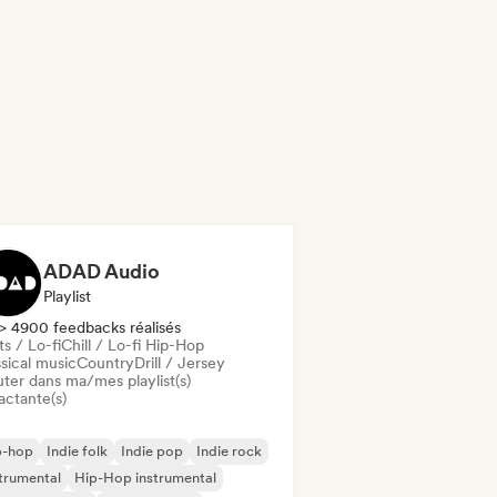
ADAD Audio
Playlist
> 4900 feedbacks réalisés
s / Lo-fi
Chill / Lo-fi Hip-Hop
sical music
Country
Drill / Jersey
uter dans ma/mes playlist(s)
actante(s)
p-hop
Indie folk
Indie pop
Indie rock
trumental
Hip-Hop instrumental