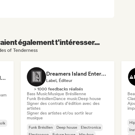
aient également t'intéresser...
ides of Tenderness
Dreamers Island Entertainment
Rob Tavaglione/Catalyst Recording
Label, Éditeur
> 1000 feedbacks réalisés
Bass Music
Musique Brésilienne
Beat
ream
Funk Brésilien
Dance music
Deep house
Clas
Signer des contrats d’édition avec des
Ajo
artistes
imp
Signer des artistes et/ou sortir leur
musique
Hi
folk
Funk Brésilien
Deep house
Electronica
Ins
Electropop
Future house
Hip-hop