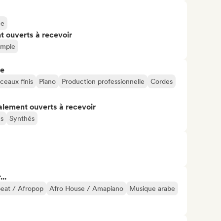
ue
t ouverts à recevoir
imple
re
ceaux finis
Piano
Production professionnelle
Cordes
alement ouverts à recevoir
ns
Synthés
..
eat / Afropop
Afro House / Amapiano
Musique arabe