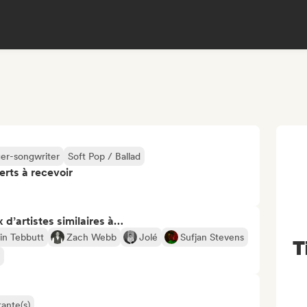
ger-songwriter
Soft Pop / Ballad
erts à recevoir
 d’artistes similaires à…
in Tebbutt
Zach Webb
Jolé
Sufjan Stevens
T
ante(s)