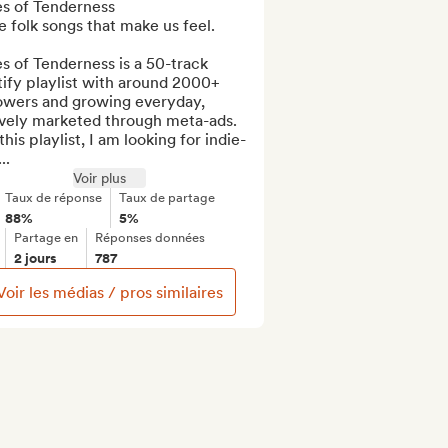
s of Tenderness

e folk songs that make us feel.

s of Tenderness is a 50-track 
ify playlist with around 2000+ 
owers and growing everyday, 
ively marketed through meta-ads. 
this playlist, I am looking for indie-
..
Voir plus
Taux de réponse
Taux de partage
88%
5%
Partage en
Réponses données
2 jours
787
Voir les médias / pros similaires