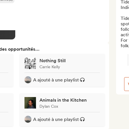
Tide
Indi
Tide
spot
foll
act
For 
folk.
 des opportunités…
Nothing Still
Carrie Kelly
A ajouté à une playlist
Animals in the Kitchen
Dylan Cox
A ajouté à une playlist