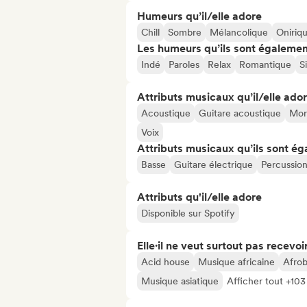
Humeurs qu’il/elle adore
Chill
Sombre
Mélancolique
Oniriq
Les humeurs qu’ils sont égalemen
Indé
Paroles
Relax
Romantique
S
Attributs musicaux qu’il/elle ado
Acoustique
Guitare acoustique
Mor
Voix
Attributs musicaux qu’ils sont ég
Basse
Guitare électrique
Percussio
Attributs qu'il/elle adore
Disponible sur Spotify
Elle·il ne veut surtout pas recevoir.
Acid house
Musique africaine
Afrob
Musique asiatique
Afficher tout +103