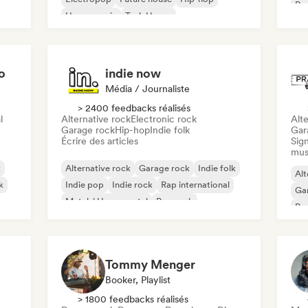
Rap
House music
Tech House
o
indie now
Média / Journaliste
> 2400 feedbacks réalisés
l
Alternative rock
Electronic rock
Alte
Garage rock
Hip-hop
Indie folk
Gar
Écrire des articles
Sign
mus
k
Alternative rock
Garage rock
Indie folk
Alt
k
Indie pop
Indie rock
Rap international
Ga
Metal / Heavy metal
Pop rock
Re
Tommy Menger
Booker, Playlist
> 1800 feedbacks réalisés