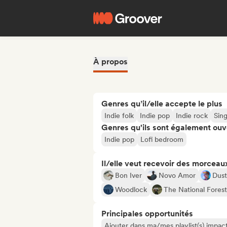
À propos
Genres qu’il/elle accepte le plus
Indie folk
Indie pop
Indie rock
Sin
Genres qu'ils sont également ouv
Indie pop
Lofi bedroom
Il/elle veut recevoir des morceaux
Bon Iver
Novo Amor
Dust
Woodlock
The National Forest
Principales opportunités
Ajouter dans ma/mes playlist(s) impact