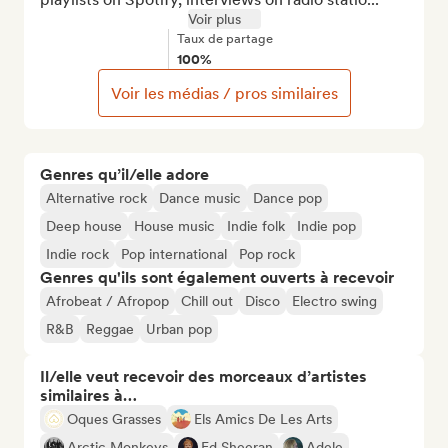
Voir plus
Taux de partage
100%
Voir les médias / pros similaires
Genres qu’il/elle adore
Alternative rock
Dance music
Dance pop
Deep house
House music
Indie folk
Indie pop
Indie rock
Pop international
Pop rock
Genres qu'ils sont également ouverts à recevoir
Afrobeat / Afropop
Chill out
Disco
Electro swing
R&B
Reggae
Urban pop
Il/elle veut recevoir des morceaux d’artistes
similaires à…
Oques Grasses
Els Amics De Les Arts
Arctic Monkeys
Ed Sheeran
Adele