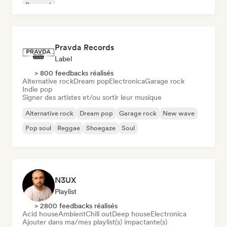
Pop rock
Pravda Records
Label
> 800 feedbacks réalisés
Alternative rock
Dream pop
Electronica
Garage rock
Indie pop
Signer des artistes et/ou sortir leur musique
Alternative rock
Dream pop
Garage rock
New wave
Pop soul
Reggae
Shoegaze
Soul
N3UX
Playlist
> 2800 feedbacks réalisés
Acid house
Ambient
Chill out
Deep house
Electronica
Ajouter dans ma/mes playlist(s) impactante(s)