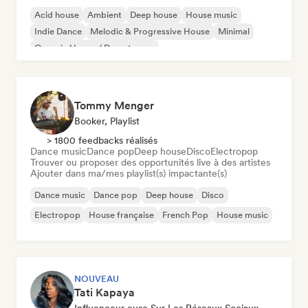
Acid house
Ambient
Deep house
House music
Indie Dance
Melodic & Progressive House
Minimal
Organic House / Downtempo
Tommy Menger
Booker, Playlist
> 1800 feedbacks réalisés
Dance music
Dance pop
Deep house
Disco
Electropop
Trouver ou proposer des opportunités live à des artistes
Ajouter dans ma/mes playlist(s) impactante(s)
Dance music
Dance pop
Deep house
Disco
Electropop
House française
French Pop
House music
NOUVEAU
Tati Kapaya
Influenceur·euse Sur Les Réseaux Sociaux