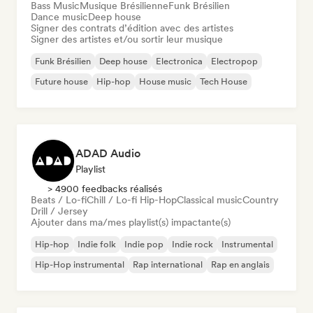
Bass Music
Musique Brésilienne
Funk Brésilien
Dance music
Deep house
Signer des contrats d’édition avec des artistes
Signer des artistes et/ou sortir leur musique
Funk Brésilien
Deep house
Electronica
Electropop
Future house
Hip-hop
House music
Tech House
ADAD Audio
Playlist
> 4900 feedbacks réalisés
Beats / Lo-fi
Chill / Lo-fi Hip-Hop
Classical music
Country
Drill / Jersey
Ajouter dans ma/mes playlist(s) impactante(s)
Hip-hop
Indie folk
Indie pop
Indie rock
Instrumental
Hip-Hop instrumental
Rap international
Rap en anglais