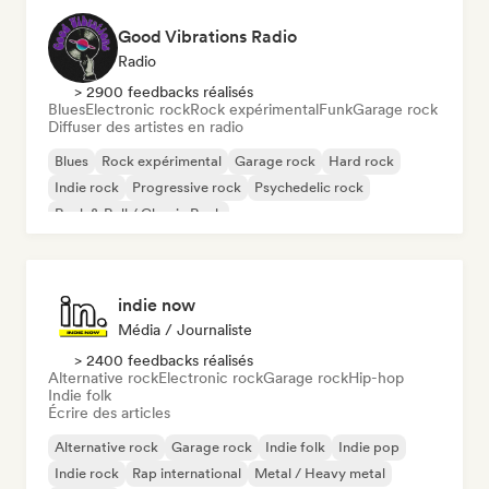
Good Vibrations Radio
Radio
> 2900 feedbacks réalisés
Blues
Electronic rock
Rock expérimental
Funk
Garage rock
Diffuser des artistes en radio
Blues
Rock expérimental
Garage rock
Hard rock
Indie rock
Progressive rock
Psychedelic rock
Rock & Roll / Classic Rock
indie now
Média / Journaliste
> 2400 feedbacks réalisés
Alternative rock
Electronic rock
Garage rock
Hip-hop
Indie folk
Écrire des articles
Alternative rock
Garage rock
Indie folk
Indie pop
Indie rock
Rap international
Metal / Heavy metal