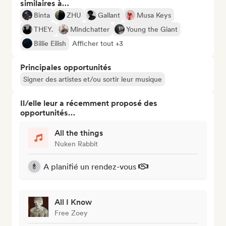
similaires à…
Binta
ZHU
Gallant
Musa Keys
THEY.
Mindchatter
Young the Giant
Billie Eilish
Afficher tout +3
Principales opportunités
Signer des artistes et/ou sortir leur musique
Il/elle leur a récemment proposé des
opportunités…
All the things
Nuken Rabbit
A planifié un rendez-vous
All I Know
Free Zoey