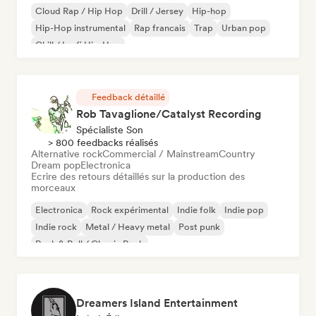
Cloud Rap / Hip Hop
Drill / Jersey
Hip-hop
Hip-Hop instrumental
Rap francais
Trap
Urban pop
Chill / Lo-fi Hip-Hop
Feedback détaillé
Rob Tavaglione/Catalyst Recording
Spécialiste Son
> 800 feedbacks réalisés
Alternative rock
Commercial / Mainstream
Country
Dream pop
Electronica
Ecrire des retours détaillés sur la production des
morceaux
Electronica
Rock expérimental
Indie folk
Indie pop
Indie rock
Metal / Heavy metal
Post punk
Rock & Roll / Classic Rock
Dreamers Island Entertainment