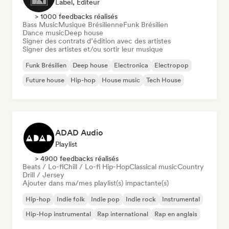
Label, Éditeur
> 1000 feedbacks réalisés
Bass Music
Musique Brésilienne
Funk Brésilien
Dance music
Deep house
Signer des contrats d’édition avec des artistes
Signer des artistes et/ou sortir leur musique
Funk Brésilien
Deep house
Electronica
Electropop
Future house
Hip-hop
House music
Tech House
ADAD Audio
Playlist
> 4900 feedbacks réalisés
Beats / Lo-fi
Chill / Lo-fi Hip-Hop
Classical music
Country
Drill / Jersey
Ajouter dans ma/mes playlist(s) impactante(s)
Hip-hop
Indie folk
Indie pop
Indie rock
Instrumental
Hip-Hop instrumental
Rap international
Rap en anglais