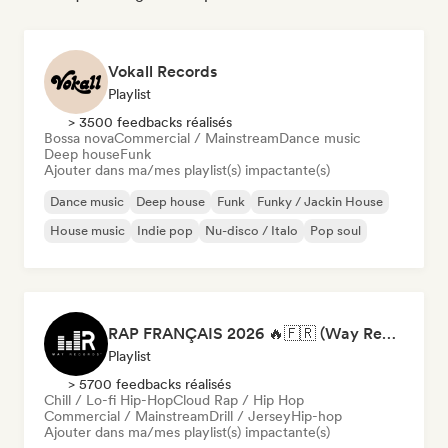
Vokall Records
Playlist
> 3500 feedbacks réalisés
Bossa nova
Commercial / Mainstream
Dance music
Deep house
Funk
Ajouter dans ma/mes playlist(s) impactante(s)
Dance music
Deep house
Funk
Funky / Jackin House
House music
Indie pop
Nu-disco / Italo
Pop soul
RAP FRANÇAIS 2026 🔥🇫🇷 (Way Records)
Playlist
> 5700 feedbacks réalisés
Chill / Lo-fi Hip-Hop
Cloud Rap / Hip Hop
Commercial / Mainstream
Drill / Jersey
Hip-hop
Ajouter dans ma/mes playlist(s) impactante(s)