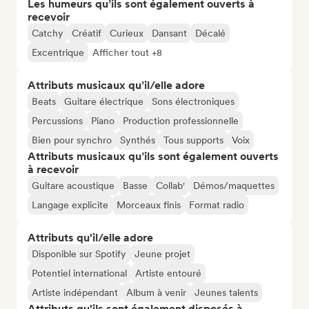
Les humeurs qu’ils sont également ouverts à
recevoir
Catchy
Créatif
Curieux
Dansant
Décalé
Excentrique
Afficher tout +8
Attributs musicaux qu’il/elle adore
Beats
Guitare électrique
Sons électroniques
Percussions
Piano
Production professionnelle
Bien pour synchro
Synthés
Tous supports
Voix
Attributs musicaux qu’ils sont également ouverts
à recevoir
Guitare acoustique
Basse
Collab'
Démos/maquettes
Langage explicite
Morceaux finis
Format radio
Attributs qu'il/elle adore
Disponible sur Spotify
Jeune projet
Potentiel international
Artiste entouré
Artiste indépendant
Album à venir
Jeunes talents
Attributs qu'ils sont également disposés à