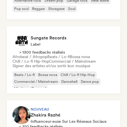
Alternative rock
Dream pop
Garage rock
New wave
Pop soul
Reggae
Shoegaze
Soul
Sungate Records
Label
> 1300 feedbacks réalisés
Afrobeat / Afropop
Beats / Lo-fi
Bossa nova
Chill / Lo-fi Hip-Hop
Commercial / Mainstream
Signer des artistes et/ou sortir leur musique
Beats / Lo-fi
Bossa nova
Chill / Lo-fi Hip-Hop
Commercial / Mainstream
Dancehall
Dance pop
Hip-hop
Pop soul
NOUVEAU
Zhakira Razhé
Influenceur·euse Sur Les Réseaux Sociaux
< 100 feedbacks réalisés