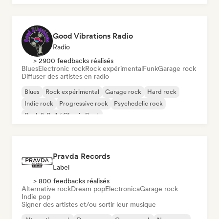
Good Vibrations Radio
Radio
> 2900 feedbacks réalisés
Blues
Electronic rock
Rock expérimental
Funk
Garage rock
Diffuser des artistes en radio
Blues
Rock expérimental
Garage rock
Hard rock
Indie rock
Progressive rock
Psychedelic rock
Rock & Roll / Classic Rock
Pravda Records
Label
> 800 feedbacks réalisés
Alternative rock
Dream pop
Electronica
Garage rock
Indie pop
Signer des artistes et/ou sortir leur musique