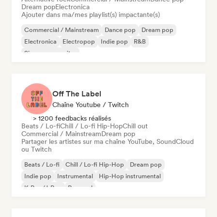
Dream pop
Electronica
Ajouter dans ma/mes playlist(s) impactante(s)
Commercial / Mainstream
Dance pop
Dream pop
Electronica
Electropop
Indie pop
R&B
Singer-songwriter
Off The Label
Chaîne Youtube / Twitch
> 1200 feedbacks réalisés
Beats / Lo-fi
Chill / Lo-fi Hip-Hop
Chill out
Commercial / Mainstream
Dream pop
Partager les artistes sur ma chaîne YouTube, SoundCloud
ou Twitch
Beats / Lo-fi
Chill / Lo-fi Hip-Hop
Dream pop
Indie pop
Instrumental
Hip-Hop instrumental
K-Pop/J-Pop
Pop soul