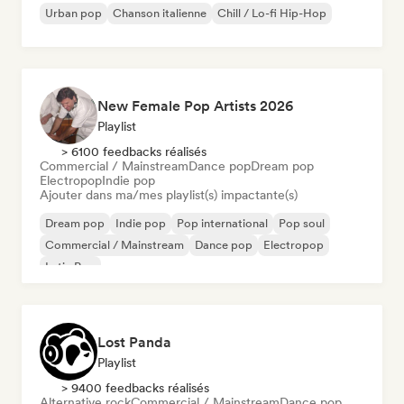
Urban pop
Chanson italienne
Chill / Lo-fi Hip-Hop
New Female Pop Artists 2026
Playlist
> 6100 feedbacks réalisés
Commercial / Mainstream
Dance pop
Dream pop
Electropop
Indie pop
Ajouter dans ma/mes playlist(s) impactante(s)
Dream pop
Indie pop
Pop international
Pop soul
Commercial / Mainstream
Dance pop
Electropop
Latin Pop
Lost Panda
Playlist
> 9400 feedbacks réalisés
Alternative rock
Commercial / Mainstream
Dance pop