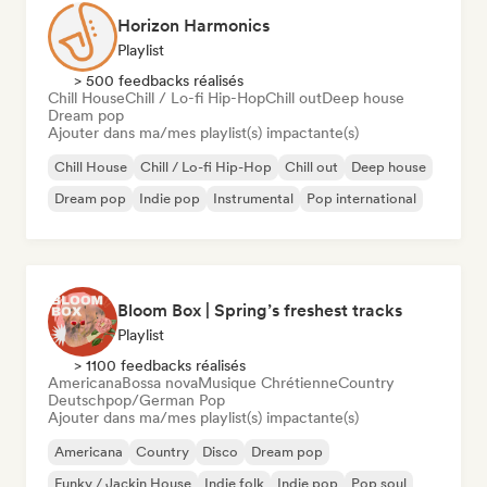
Horizon Harmonics
Playlist
> 500 feedbacks réalisés
Chill House
Chill / Lo-fi Hip-Hop
Chill out
Deep house
Dream pop
Ajouter dans ma/mes playlist(s) impactante(s)
Chill House
Chill / Lo-fi Hip-Hop
Chill out
Deep house
Dream pop
Indie pop
Instrumental
Pop international
Bloom Box | Spring’s freshest tracks
Playlist
> 1100 feedbacks réalisés
Americana
Bossa nova
Musique Chrétienne
Country
Deutschpop/German Pop
Ajouter dans ma/mes playlist(s) impactante(s)
Americana
Country
Disco
Dream pop
Funky / Jackin House
Indie folk
Indie pop
Pop soul