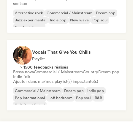
sociaux
Alternative rock
Commercial / Mainstream
Dream pop
Jazz expérimental
Indie pop
New wave
Pop soul
Psychedelic pop
Vocals That Give You Chills
Playlist
> 1500 feedbacks réalisés
Bossa nova
Commercial / Mainstream
Country
Dream pop
Indie folk
Ajouter dans ma/mes playlist(s) impactante(s)
Commercial / Mainstream
Dream pop
Indie pop
Pop international
Lofi bedroom
Pop soul
R&B
Soft Pop / Ballad