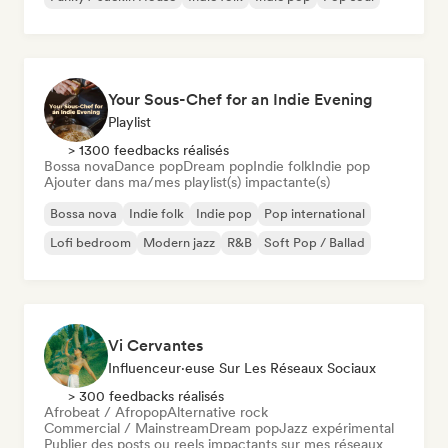
Your Sous-Chef for an Indie Evening
Playlist
> 1300 feedbacks réalisés
Bossa nova
Dance pop
Dream pop
Indie folk
Indie pop
Ajouter dans ma/mes playlist(s) impactante(s)
Bossa nova
Indie folk
Indie pop
Pop international
Lofi bedroom
Modern jazz
R&B
Soft Pop / Ballad
Vi Cervantes
Influenceur·euse Sur Les Réseaux Sociaux
> 300 feedbacks réalisés
Afrobeat / Afropop
Alternative rock
Commercial / Mainstream
Dream pop
Jazz expérimental
Publier des posts ou reels impactants sur mes réseaux