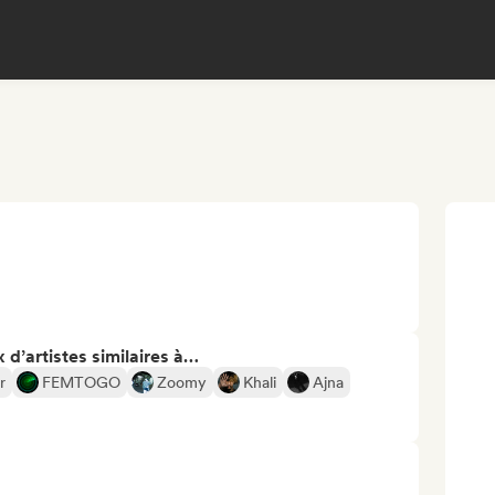
 d’artistes similaires à…
r
FEMTOGO
Zoomy
Khali
Ajna