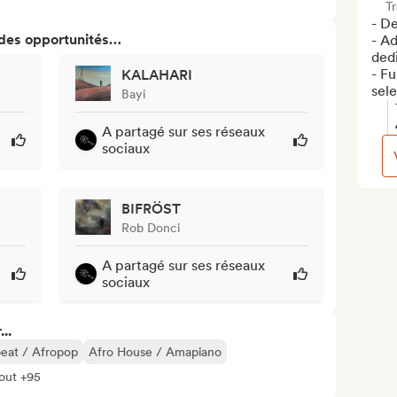
T
- De
 des opportunités…
- Ad
dedi
- Fu
KALAHARI
sel
Bayi
A partagé sur ses réseaux
sociaux
BIFRÖST
Rob Donci
A partagé sur ses réseaux
sociaux
..
eat / Afropop
Afro House / Amapiano
tout +95