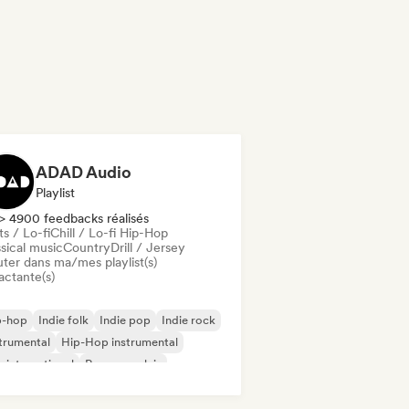
ADAD Audio
Playlist
> 4900 feedbacks réalisés
s / Lo-fi
Chill / Lo-fi Hip-Hop
sical music
Country
Drill / Jersey
uter dans ma/mes playlist(s)
actante(s)
p-hop
Indie folk
Indie pop
Indie rock
trumental
Hip-Hop instrumental
 international
Rap en anglais