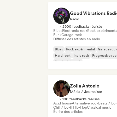
Good Vibrations Radi
Radio
> 2900 feedbacks réalisés
Blues
Electronic rock
Rock expérimenta
Funk
Garage rock
Diffuser des artistes en radio
Blues
Rock expérimental
Garage roc
Hard rock
Indie rock
Progressive roc
Psychedelic rock
Rock & Roll / Classic Rock
Zoila Antonio
Média / Journaliste
> 100 feedbacks réalisés
Acid house
Alternative rock
Beats / Lo-
Chill / Lo-fi Hip-Hop
Classical music
Écrire des articles