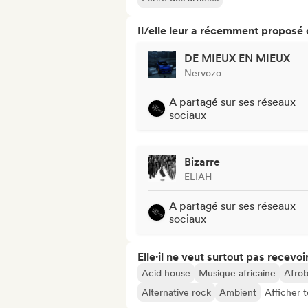
Il/elle leur a récemment proposé
DE MIEUX EN MIEUX
Nervozo
A partagé sur ses réseaux
sociaux
Bizarre
ELIAH
A partagé sur ses réseaux
sociaux
Elle·il ne veut surtout pas recevoir.
Acid house
Musique africaine
Afrob
Alternative rock
Ambient
Afficher 