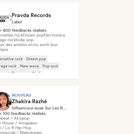
Pravda Records
Label
> 800 feedbacks réalisés
rnative rock
Dream pop
Electronica
age rock
Indie pop
er des artistes et/ou sortir leur
ique
ernative rock
Dream pop
rage rock
New wave
Pop soul
ggae
Shoegaze
Soul
NOUVEAU
Zhakira Razhé
Influenceur·euse Sur Les Réseaux Sociaux
< 100 feedbacks réalisés
obeat / Afropop
o House / Amapiano
l / Lo-fi Hip-Hop
mercial / Mainstream