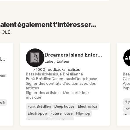
aient également t'intéresser...
A CLÉ
Dreamers Island Entertainment
Rob Tavaglione/Catalyst Recording
Label, Éditeur
> 1000 feedbacks réalisés
Bass Music
Musique Brésilienne
Beat
ream
Funk Brésilien
Dance music
Deep house
Clas
Signer des contrats d’édition avec des
Ajo
artistes
imp
Signer des artistes et/ou sortir leur
musique
Hi
folk
Funk Brésilien
Deep house
Electronica
Ins
Electropop
Future house
Hip-hop
Rap
House music
Tech House