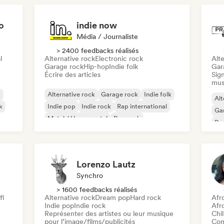
o
indie now
Média / Journaliste
> 2400 feedbacks réalisés
l
Alternative rock
Electronic rock
Alte
Garage rock
Hip-hop
Indie folk
Gar
Écrire des articles
Sign
mus
k
Alternative rock
Garage rock
Indie folk
Alt
k
Indie pop
Indie rock
Rap international
Ga
Metal / Heavy metal
Pop rock
Re
Lorenzo Lautz
Synchro
> 1600 feedbacks réalisés
fi
Alternative rock
Dream pop
Hard rock
Afr
Indie pop
Indie rock
Afr
Représenter des artistes ou leur musique
Chil
pour l’image/films/publicités
Com