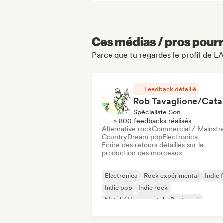
Ces médias / pros pourr
Parce que tu regardes le profil de L
Feedback détaillé
Spécialiste Son
> 800 feedbacks réalisés
Alternative rock
Commercial / Mainst
Country
Dream pop
Electronica
Ecrire des retours détaillés sur la
production des morceaux
Electronica
Rock expérimental
Indie 
Indie pop
Indie rock
Metal / Heavy metal
Post punk
Rock & Roll / Classic Rock