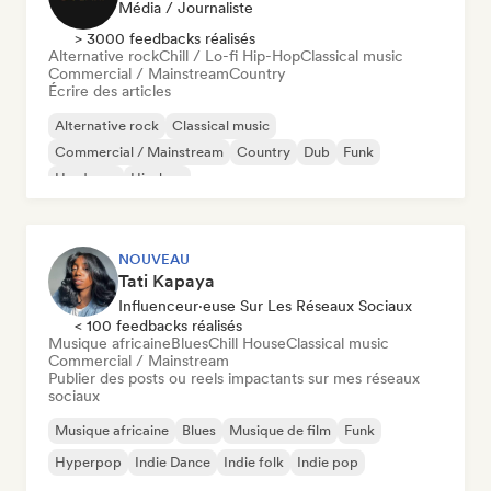
Média / Journaliste
> 3000 feedbacks réalisés
Alternative rock
Chill / Lo-fi Hip-Hop
Classical music
Commercial / Mainstream
Country
Écrire des articles
Alternative rock
Classical music
Commercial / Mainstream
Country
Dub
Funk
Hardcore
Hip-hop
NOUVEAU
Tati Kapaya
Influenceur·euse Sur Les Réseaux Sociaux
< 100 feedbacks réalisés
Musique africaine
Blues
Chill House
Classical music
Commercial / Mainstream
Publier des posts ou reels impactants sur mes réseaux
sociaux
Musique africaine
Blues
Musique de film
Funk
Hyperpop
Indie Dance
Indie folk
Indie pop