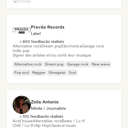
Pop rock
Pravda Records
Label
> 800 feedbacks réalisés
Alternative rock
Dream pop
Electronica
Garage rock
Indie pop
Signer des artistes et/ou sortir leur musique
Alternative rock
Dream pop
Garage rock
New wave
Pop soul
Reggae
Shoegaze
Soul
Zoila Antonio
Média / Journaliste
> 100 feedbacks réalisés
Acid house
Alternative rock
Beats / Lo-fi
Chill / Lo-fi Hip-Hop
Classical music