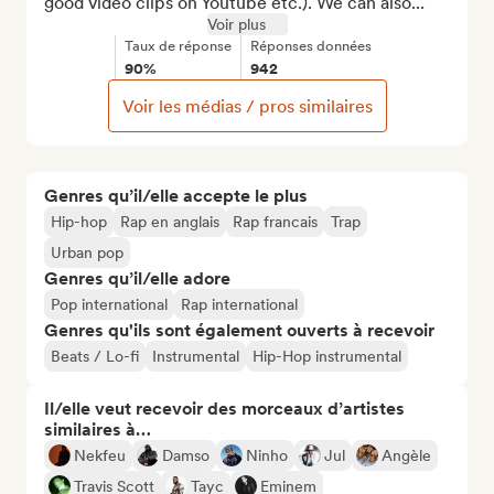
good video clips on Youtube etc.). We can also...
Voir plus
Taux de réponse
Réponses données
90%
942
Voir les médias / pros similaires
Genres qu’il/elle accepte le plus
Hip-hop
Rap en anglais
Rap francais
Trap
Urban pop
Genres qu’il/elle adore
Pop international
Rap international
Genres qu'ils sont également ouverts à recevoir
Beats / Lo-fi
Instrumental
Hip-Hop instrumental
Il/elle veut recevoir des morceaux d’artistes
similaires à…
Nekfeu
Damso
Ninho
Jul
Angèle
Travis Scott
Tayc
Eminem