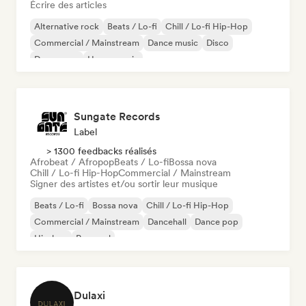
Écrire des articles
Alternative rock
Beats / Lo-fi
Chill / Lo-fi Hip-Hop
Commercial / Mainstream
Dance music
Disco
Dream pop
House music
Sungate Records
Label
> 1300 feedbacks réalisés
Afrobeat / Afropop
Beats / Lo-fi
Bossa nova
Chill / Lo-fi Hip-Hop
Commercial / Mainstream
Signer des artistes et/ou sortir leur musique
Beats / Lo-fi
Bossa nova
Chill / Lo-fi Hip-Hop
Commercial / Mainstream
Dancehall
Dance pop
Hip-hop
Pop soul
Dulaxi