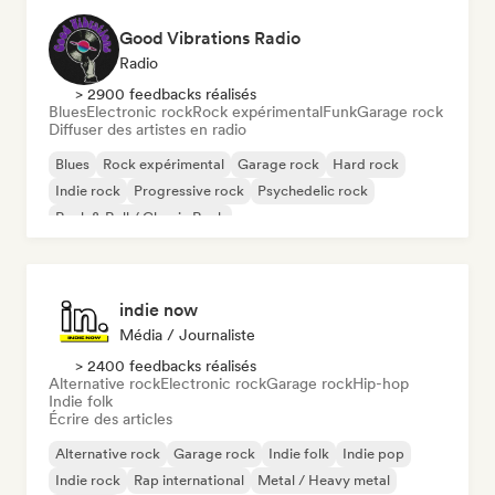
Good Vibrations Radio
Radio
> 2900 feedbacks réalisés
Blues
Electronic rock
Rock expérimental
Funk
Garage rock
Diffuser des artistes en radio
Blues
Rock expérimental
Garage rock
Hard rock
Indie rock
Progressive rock
Psychedelic rock
Rock & Roll / Classic Rock
indie now
Média / Journaliste
> 2400 feedbacks réalisés
Alternative rock
Electronic rock
Garage rock
Hip-hop
Indie folk
Écrire des articles
Alternative rock
Garage rock
Indie folk
Indie pop
Indie rock
Rap international
Metal / Heavy metal