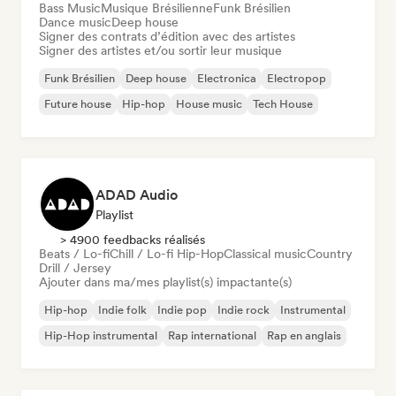
Bass Music
Musique Brésilienne
Funk Brésilien
Dance music
Deep house
Signer des contrats d’édition avec des artistes
Signer des artistes et/ou sortir leur musique
Funk Brésilien
Deep house
Electronica
Electropop
Future house
Hip-hop
House music
Tech House
ADAD Audio
Playlist
> 4900 feedbacks réalisés
Beats / Lo-fi
Chill / Lo-fi Hip-Hop
Classical music
Country
Drill / Jersey
Ajouter dans ma/mes playlist(s) impactante(s)
Hip-hop
Indie folk
Indie pop
Indie rock
Instrumental
Hip-Hop instrumental
Rap international
Rap en anglais