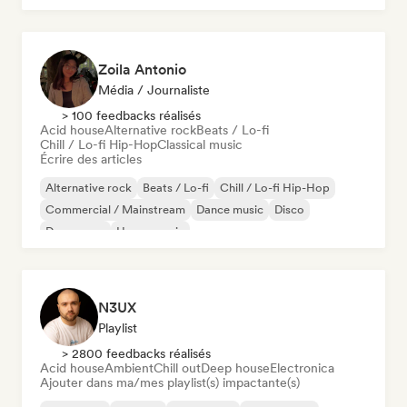
Zoila Antonio
Média / Journaliste
> 100 feedbacks réalisés
Acid house
Alternative rock
Beats / Lo-fi
Chill / Lo-fi Hip-Hop
Classical music
Écrire des articles
Alternative rock
Beats / Lo-fi
Chill / Lo-fi Hip-Hop
Commercial / Mainstream
Dance music
Disco
Dream pop
House music
N3UX
Playlist
> 2800 feedbacks réalisés
Acid house
Ambient
Chill out
Deep house
Electronica
Ajouter dans ma/mes playlist(s) impactante(s)