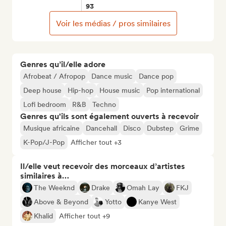
93
Voir les médias / pros similaires
Genres qu’il/elle adore
Afrobeat / Afropop
Dance music
Dance pop
Deep house
Hip-hop
House music
Pop international
Lofi bedroom
R&B
Techno
Genres qu'ils sont également ouverts à recevoir
Musique africaine
Dancehall
Disco
Dubstep
Grime
K-Pop/J-Pop
Afficher tout +3
Il/elle veut recevoir des morceaux d’artistes
similaires à…
The Weeknd
Drake
Omah Lay
FKJ
Above & Beyond
Yotto
Kanye West
Khalid
Afficher tout +9