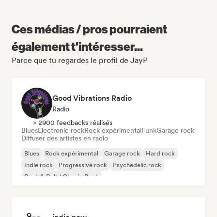
Ces médias / pros pourraient
également t'intéresser...
Parce que tu regardes le profil de JayP
Good Vibrations Radio
Radio
> 2900 feedbacks réalisés
Blues
Electronic rock
Rock expérimental
Funk
Garage rock
Diffuser des artistes en radio
Blues
Rock expérimental
Garage rock
Hard rock
Indie rock
Progressive rock
Psychedelic rock
Rock & Roll / Classic Rock