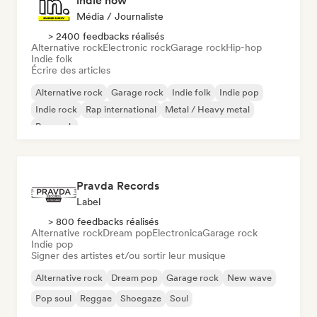
indie now
Média / Journaliste
> 2400 feedbacks réalisés
Alternative rock
Electronic rock
Garage rock
Hip-hop
Indie folk
Écrire des articles
Alternative rock
Garage rock
Indie folk
Indie pop
Indie rock
Rap international
Metal / Heavy metal
Pop rock
Pravda Records
Label
> 800 feedbacks réalisés
Alternative rock
Dream pop
Electronica
Garage rock
Indie pop
Signer des artistes et/ou sortir leur musique
Alternative rock
Dream pop
Garage rock
New wave
Pop soul
Reggae
Shoegaze
Soul