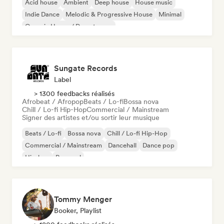
Acid house
Ambient
Deep house
House music
Indie Dance
Melodic & Progressive House
Minimal
Organic House / Downtempo
Sungate Records
Label
> 1300 feedbacks réalisés
Afrobeat / Afropop
Beats / Lo-fi
Bossa nova
Chill / Lo-fi Hip-Hop
Commercial / Mainstream
Signer des artistes et/ou sortir leur musique
Beats / Lo-fi
Bossa nova
Chill / Lo-fi Hip-Hop
Commercial / Mainstream
Dancehall
Dance pop
Hip-hop
Pop soul
Tommy Menger
Booker, Playlist