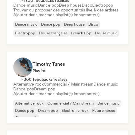
> 1800 feedbacks réalisés
Dance music
Dance pop
Deep house
Disco
Electropop
Trouver ou proposer des opportunités live à des artistes
Ajouter dans ma/mes playlist(s) impactante(s)
Dance music
Dance pop
Deep house
Disco
Electropop
House française
French Pop
House music
Timothy Tunes
Playlist
> 300 feedbacks réalisés
Alternative rock
Commercial / Mainstream
Dance music
Dance pop
Dream pop
Ajouter dans ma/mes playlist(s) impactante(s)
Alternative rock
Commercial / Mainstream
Dance music
Dance pop
Dream pop
Electronic rock
Future house
Garage rock