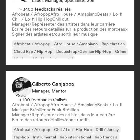
Label, Manager, Spécialiste Son
> 3400 feedbacks réalisés
Afrobeat / Afropop
Afro House / Amapiano
Beats / Lo-fi
Chill / Lo-fi Hip-Hop
Chill out
Manager/Représenter des artistes dans leur carrière
Ecrire des retours détaillés sur la production des morceaux
Signer des artistes et/ou sortir leur musique
Afrobeat / Afropop
Afro House / Amapiano
Rap chrétien
Cloud Rap / Hip Hop
Deutschrap/German Hip-Hop
Grime
Hip-hop
Hip-Hop instrumental
Gilberto Ganjaboa
Manager, Mentor
> 100 feedbacks réalisés
Afrobeat / Afropop
Afro House / Amapiano
Beats / Lo-fi
Musique Brésilienne
Funk Brésilien
Manager/Représenter des artistes dans leur carrière
Ecrire des retours détaillés/constructifs
Afrobeat / Afropop
Chill / Lo-fi Hip-Hop
Drill / Jersey
Hip-hop
Instrumental
Rap international
Rap francais