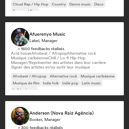
Cloud Rap / Hip Hop
Country
Dance music
Disco
Drum and Bass
Afuerenyo Music
Label, Manager
> 1600 feedbacks réalisés
Acid house
Afrobeat / Afropop
Alternative rock
Musique caribéenne
Chill / Lo-fi Hip-Hop
Manager/Représenter des artistes dans leur carrière
Signer des artistes et/ou sortir leur musique
Afrobeat / Afropop
Alternative rock
Musique caribéenne
Musique de film
Indie folk
Indie pop
Latin music
Lofi bedroom
Anderson (Nova Raiz Agência)
Booker, Manager
> 300 feedbacks réalisés