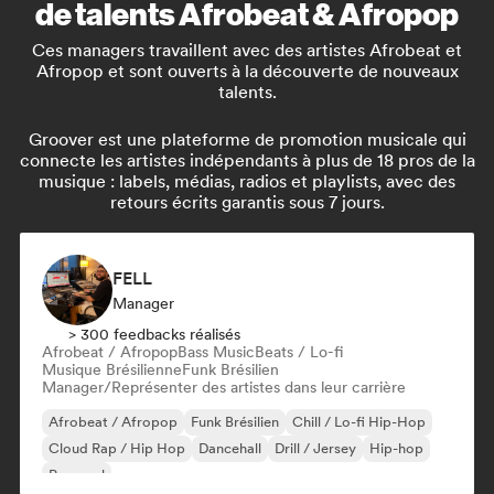
de talents Afrobeat & Afropop
Ces managers travaillent avec des artistes Afrobeat et
Afropop et sont ouverts à la découverte de nouveaux
talents.
Groover est une plateforme de promotion musicale qui
connecte les artistes indépendants à plus de 18 pros de la
musique : labels, médias, radios et playlists, avec des
retours écrits garantis sous 7 jours.
FELL
Manager
> 300 feedbacks réalisés
Afrobeat / Afropop
Bass Music
Beats / Lo-fi
Musique Brésilienne
Funk Brésilien
Manager/Représenter des artistes dans leur carrière
Afrobeat / Afropop
Funk Brésilien
Chill / Lo-fi Hip-Hop
Cloud Rap / Hip Hop
Dancehall
Drill / Jersey
Hip-hop
Pop soul