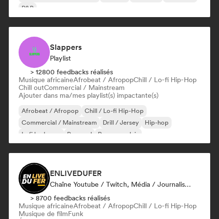
R&B
Slappers
Playlist
> 12800 feedbacks réalisés
Musique africaine
Afrobeat / Afropop
Chill / Lo-fi Hip-Hop
Chill out
Commercial / Mainstream
Ajouter dans ma/mes playlist(s) impactante(s)
Afrobeat / Afropop
Chill / Lo-fi Hip-Hop
Commercial / Mainstream
Drill / Jersey
Hip-hop
Lofi bedroom
Pop soul
Rap en anglais
ENLIVEDUFER
Chaîne Youtube / Twitch, Média / Journaliste, Influenceur·euse Sur Les Réseaux Sociaux
> 8700 feedbacks réalisés
Musique africaine
Afrobeat / Afropop
Chill / Lo-fi Hip-Hop
Musique de film
Funk