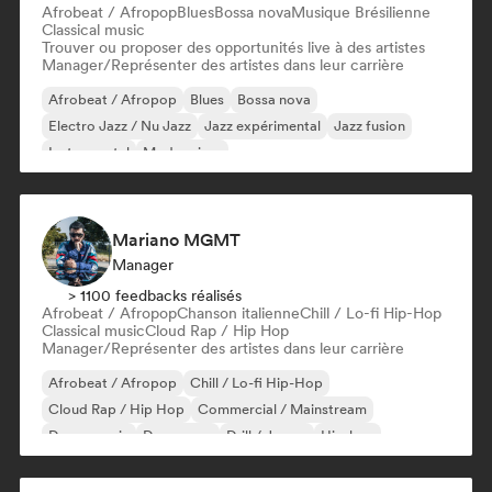
Afrobeat / Afropop
Blues
Bossa nova
Musique Brésilienne
Classical music
Trouver ou proposer des opportunités live à des artistes
Manager/Représenter des artistes dans leur carrière
Afrobeat / Afropop
Blues
Bossa nova
Electro Jazz / Nu Jazz
Jazz expérimental
Jazz fusion
Instrumental
Modern jazz
Mariano MGMT
Manager
> 1100 feedbacks réalisés
Afrobeat / Afropop
Chanson italienne
Chill / Lo-fi Hip-Hop
Classical music
Cloud Rap / Hip Hop
Manager/Représenter des artistes dans leur carrière
Afrobeat / Afropop
Chill / Lo-fi Hip-Hop
Cloud Rap / Hip Hop
Commercial / Mainstream
Dance music
Dance pop
Drill / Jersey
Hip-hop