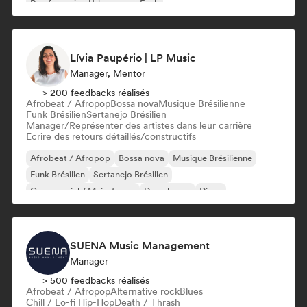
Rap francais
Urban pop
Funk
Lívia Paupério | LP Music
Manager, Mentor
> 200 feedbacks réalisés
Afrobeat / Afropop
Bossa nova
Musique Brésilienne
Funk Brésilien
Sertanejo Brésilien
Manager/Représenter des artistes dans leur carrière
Ecrire des retours détaillés/constructifs
Afrobeat / Afropop
Bossa nova
Musique Brésilienne
Funk Brésilien
Sertanejo Brésilien
Commercial / Mainstream
Deep house
Disco
SUENA Music Management
Manager
> 500 feedbacks réalisés
Afrobeat / Afropop
Alternative rock
Blues
Chill / Lo-fi Hip-Hop
Death / Thrash