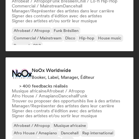
Afrobeat / Afropop
Funk Brésilien
Chill / Lo-fi Hip-Hop
Commercial / Mainstream
Dancehall
Manager/Représenter des artistes dans leur carrière
Signer des contrats d’édition avec des artistes
Signer des artistes et/ou sortir leur musique
Afrobeat / Afropop
Funk Brésilien
Commercial / Mainstream
Disco
Hip-hop
House music
Pop soul
R&B
NoOx Worldwide
Booker, Label, Manager, Éditeur
> 400 feedbacks réalisés
Musique africaine
Afrobeat / Afropop
Afro House / Amapiano
Dancehall
Funk
Trouver ou proposer des opportunités live à des artistes
Manager/Représenter des artistes dans leur carrière
Signer des contrats d’édition avec des artistes
Signer des artistes et/ou sortir leur musique
Afrobeat / Afropop
Musique africaine
Afro House / Amapiano
Dancehall
Rap international