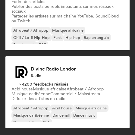
Écrire des articles
Publier des posts ou reels impactants sur mes réseaux
sociaux
Partager les artistes sur ma chaîne YouTube, SoundCloud
ou Twitch
Afrobeat / Afropop
Musique africaine
Chill / Lo-fi Hip-Hop
Funk
Hip-hop
Rap en anglais
Rap francais
R&B
Divine Radio London
Radio
> 4200 feedbacks réalisés
Acid house
Musique africaine
Afrobeat / Afropop
Musique caribéenne
Commercial / Mainstream
Diffuser des artistes en radio
Afrobeat / Afropop
Acid house
Musique africaine
Musique caribéenne
Dancehall
Dance music
Drum and Bass
Dub