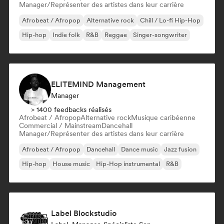
Manager/Représenter des artistes dans leur carrière
Afrobeat / Afropop
Alternative rock
Chill / Lo-fi Hip-Hop
Hip-hop
Indie folk
R&B
Reggae
Singer-songwriter
ELITEMIND Management
Manager
> 1400 feedbacks réalisés
Afrobeat / Afropop
Alternative rock
Musique caribéenne
Commercial / Mainstream
Dancehall
Manager/Représenter des artistes dans leur carrière
Afrobeat / Afropop
Dancehall
Dance music
Jazz fusion
Hip-hop
House music
Hip-Hop instrumental
R&B
Label Blockstudio