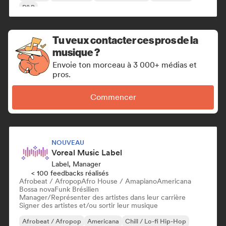
R&B
Tu veux contacter ces pros de la
musique ?
Envoie ton morceau à 3 000+ médias et
pros.
Commencer
NOUVEAU
Voreal Music Label
Label, Manager
< 100 feedbacks réalisés
Afrobeat / Afropop
Afro House / Amapiano
Americana
Bossa nova
Funk Brésilien
Manager/Représenter des artistes dans leur carrière
Signer des artistes et/ou sortir leur musique
Afrobeat / Afropop
Americana
Chill / Lo-fi Hip-Hop