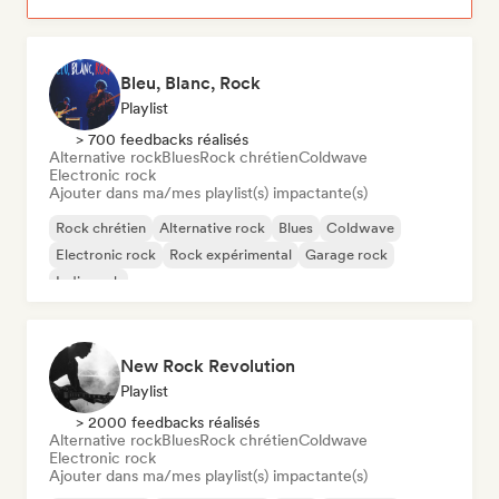
Bleu, Blanc, Rock
Playlist
> 700 feedbacks réalisés
Alternative rock
Blues
Rock chrétien
Coldwave
Electronic rock
Ajouter dans ma/mes playlist(s) impactante(s)
Rock chrétien
Alternative rock
Blues
Coldwave
Electronic rock
Rock expérimental
Garage rock
Indie rock
New Rock Revolution
Playlist
> 2000 feedbacks réalisés
Alternative rock
Blues
Rock chrétien
Coldwave
Electronic rock
Ajouter dans ma/mes playlist(s) impactante(s)