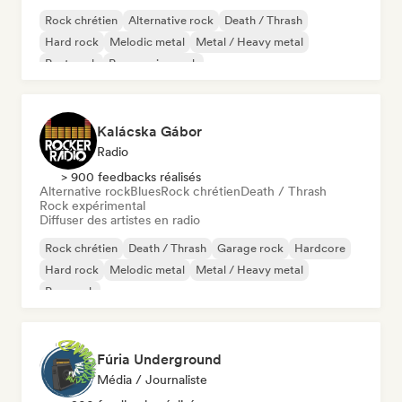
Rock chrétien
Alternative rock
Death / Thrash
Hard rock
Melodic metal
Metal / Heavy metal
Post punk
Progressive rock
Kalácska Gábor
Radio
> 900 feedbacks réalisés
Alternative rock
Blues
Rock chrétien
Death / Thrash
Rock expérimental
Diffuser des artistes en radio
Rock chrétien
Death / Thrash
Garage rock
Hardcore
Hard rock
Melodic metal
Metal / Heavy metal
Pop punk
Fúria Underground
Média / Journaliste