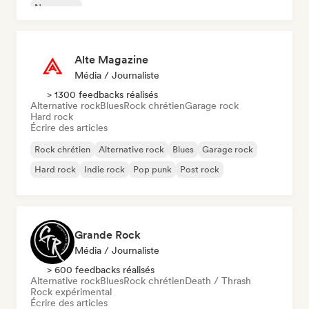
New wave
Alte Magazine
Média / Journaliste
> 1300 feedbacks réalisés
Alternative rock
Blues
Rock chrétien
Garage rock
Hard rock
Écrire des articles
Rock chrétien
Alternative rock
Blues
Garage rock
Hard rock
Indie rock
Pop punk
Post rock
Grande Rock
Média / Journaliste
> 600 feedbacks réalisés
Alternative rock
Blues
Rock chrétien
Death / Thrash
Rock expérimental
Écrire des articles