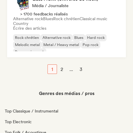
Média / Journaliste
> 1700 feedbacks réalisés
Alternative rock
Blues
Rock chrétien
Classical music
Country
Écrire des articles
Rock chrétien
Alternative rock
Blues
Hard rock
Melodic metal
Metal / Heavy metal
Pop rock
Progressive rock
1
2
...
3
Genres des médias / pros
Top Classique / Instrumental
Top Electronic
Top Folk / Acoustique