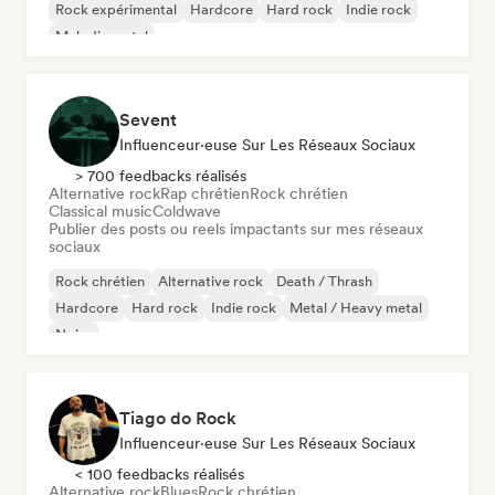
Rock expérimental
Hardcore
Hard rock
Indie rock
Melodic metal
Sevent
Influenceur·euse Sur Les Réseaux Sociaux
> 700 feedbacks réalisés
Alternative rock
Rap chrétien
Rock chrétien
Classical music
Coldwave
Publier des posts ou reels impactants sur mes réseaux
sociaux
Rock chrétien
Alternative rock
Death / Thrash
Hardcore
Hard rock
Indie rock
Metal / Heavy metal
Noise
Tiago do Rock
Influenceur·euse Sur Les Réseaux Sociaux
< 100 feedbacks réalisés
Alternative rock
Blues
Rock chrétien