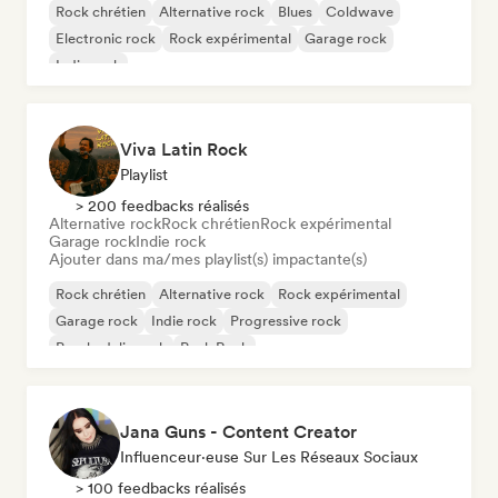
Rock chrétien
Alternative rock
Blues
Coldwave
Electronic rock
Rock expérimental
Garage rock
Indie rock
Viva Latin Rock
Playlist
> 200 feedbacks réalisés
Alternative rock
Rock chrétien
Rock expérimental
Garage rock
Indie rock
Ajouter dans ma/mes playlist(s) impactante(s)
Rock chrétien
Alternative rock
Rock expérimental
Garage rock
Indie rock
Progressive rock
Psychedelic rock
Punk Rock
Jana Guns - Content Creator
Influenceur·euse Sur Les Réseaux Sociaux
> 100 feedbacks réalisés