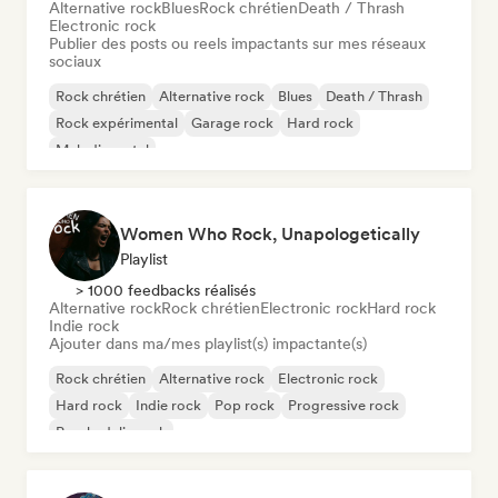
Alternative rock
Blues
Rock chrétien
Death / Thrash
Electronic rock
Publier des posts ou reels impactants sur mes réseaux
sociaux
Rock chrétien
Alternative rock
Blues
Death / Thrash
Rock expérimental
Garage rock
Hard rock
Melodic metal
Women Who Rock, Unapologetically
Playlist
> 1000 feedbacks réalisés
Alternative rock
Rock chrétien
Electronic rock
Hard rock
Indie rock
Ajouter dans ma/mes playlist(s) impactante(s)
Rock chrétien
Alternative rock
Electronic rock
Hard rock
Indie rock
Pop rock
Progressive rock
Psychedelic rock