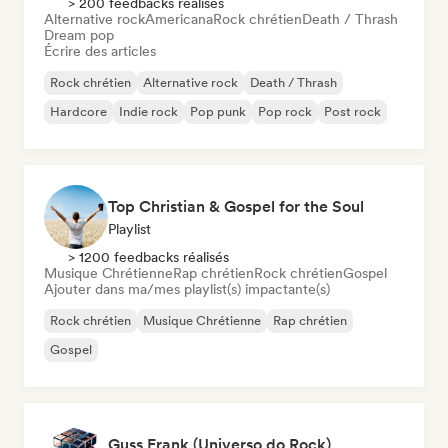
> 200 feedbacks réalisés
Alternative rock
Americana
Rock chrétien
Death / Thrash
Dream pop
Écrire des articles
Rock chrétien
Alternative rock
Death / Thrash
Hardcore
Indie rock
Pop punk
Pop rock
Post rock
Top Christian & Gospel for the Soul
Playlist
> 1200 feedbacks réalisés
Musique Chrétienne
Rap chrétien
Rock chrétien
Gospel
Ajouter dans ma/mes playlist(s) impactante(s)
Rock chrétien
Musique Chrétienne
Rap chrétien
Gospel
Guss Frank (Universo do Rock)