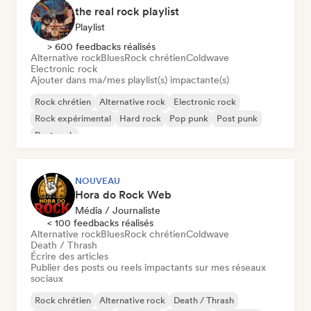
the real rock playlist
Playlist
> 600 feedbacks réalisés
Alternative rock
Blues
Rock chrétien
Coldwave
Electronic rock
Ajouter dans ma/mes playlist(s) impactante(s)
Rock chrétien
Alternative rock
Electronic rock
Rock expérimental
Hard rock
Pop punk
Post punk
Post rock
NOUVEAU
Hora do Rock Web
Média / Journaliste
< 100 feedbacks réalisés
Alternative rock
Blues
Rock chrétien
Coldwave
Death / Thrash
Écrire des articles
Publier des posts ou reels impactants sur mes réseaux
sociaux
Rock chrétien
Alternative rock
Death / Thrash