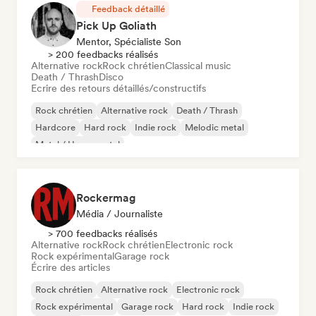
Feedback détaillé
Pick Up Goliath
Mentor, Spécialiste Son
> 200 feedbacks réalisés
Alternative rock
Rock chrétien
Classical music
Death / Thrash
Disco
Ecrire des retours détaillés/constructifs
Rock chrétien
Alternative rock
Death / Thrash
Hardcore
Hard rock
Indie rock
Melodic metal
Metal / Heavy metal
Rockermag
Média / Journaliste
> 700 feedbacks réalisés
Alternative rock
Rock chrétien
Electronic rock
Rock expérimental
Garage rock
Écrire des articles
Rock chrétien
Alternative rock
Electronic rock
Rock expérimental
Garage rock
Hard rock
Indie rock