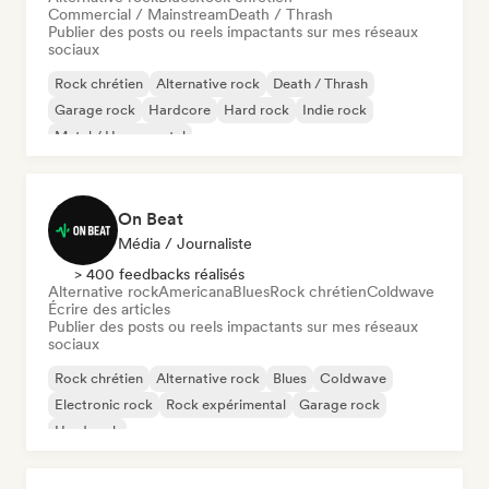
Commercial / Mainstream
Death / Thrash
Publier des posts ou reels impactants sur mes réseaux
sociaux
Rock chrétien
Alternative rock
Death / Thrash
Garage rock
Hardcore
Hard rock
Indie rock
Metal / Heavy metal
On Beat
Média / Journaliste
> 400 feedbacks réalisés
Alternative rock
Americana
Blues
Rock chrétien
Coldwave
Écrire des articles
Publier des posts ou reels impactants sur mes réseaux
sociaux
Rock chrétien
Alternative rock
Blues
Coldwave
Electronic rock
Rock expérimental
Garage rock
Hard rock