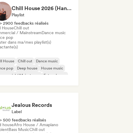
Chill House 2026 (Hannah - TCG)
Playlist
> 2900 feedbacks réalisés
ll House
Chill out
mercial / Mainstream
Dance music
ce pop
uter dans ma/mes playlist(s)
actante(s)
ll House
Chill out
Dance music
nce pop
Deep house
House music
mmercial / Mainstream
Future house
Jealous Records
Label
> 500 feedbacks réalisés
d house
Afro House / Amapiano
ient
Bass Music
Chill out