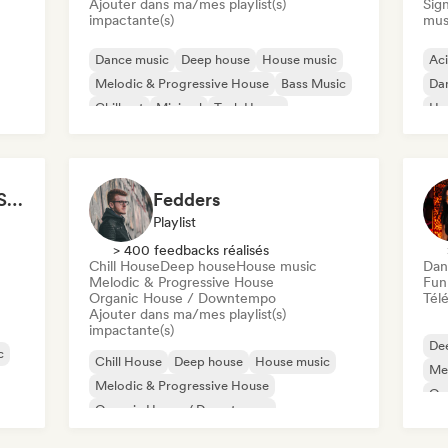
Ajouter dans ma/mes playlist(s)
Sign
impactante(s)
mus
Dance music
Deep house
House music
Ac
Melodic & Progressive House
Bass Music
Da
Chill out
Minimal
Tech House
Hou
Mel
Best Melodic House (Szabolcs Loch)
Fedders
Playlist
> 400 feedbacks réalisés
Chill House
Deep house
House music
Dan
Melodic & Progressive House
Fun
Organic House / Downtempo
Télé
Ajouter dans ma/mes playlist(s)
impactante(s)
De
c
Chill House
Deep house
House music
Mel
Melodic & Progressive House
Or
Organic House / Downtempo
Da