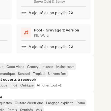
Serve Cold & Bensy
A ajouté à une playlist
Pool - Gravagerz Version
Kiki Wera
A ajouté à une playlist
ue
Good vibes
Groovy
Intense
Mainstream
mantique
Sensuel
Tropical
Univers fort
t ouverts à recevoir
tique
Indé
Onirique
Afficher tout +2
re
uettes
Guitare électrique
Langage explicite
Piano
dio
Remix
Synthés
Voix