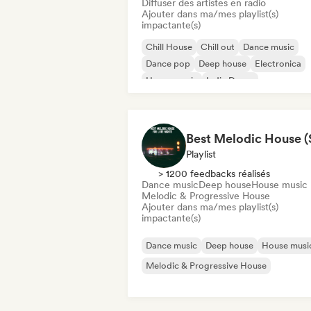
Diffuser des artistes en radio
Ajouter dans ma/mes playlist(s)
impactante(s)
Chill House
Chill out
Dance music
Dance pop
Deep house
Electronica
House music
Indie Dance
Playlist
> 1200 feedbacks réalisés
Dance music
Deep house
House music
Melodic & Progressive House
Ajouter dans ma/mes playlist(s)
impactante(s)
Dance music
Deep house
House musi
Melodic & Progressive House