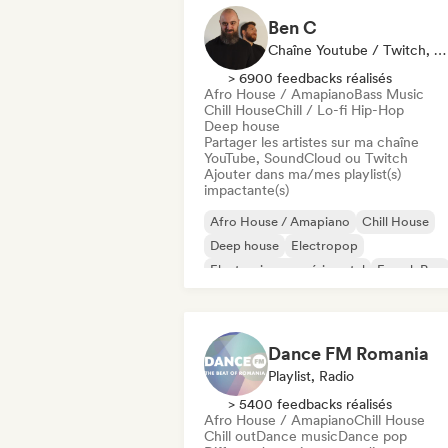
Ben C
Chaîne Youtube / Twitch, Playlist
> 6900 feedbacks réalisés
Afro House / Amapiano
Bass Music
Chill House
Chill / Lo-fi Hip-Hop
Deep house
Partager les artistes sur ma chaîne
YouTube, SoundCloud ou Twitch
Ajouter dans ma/mes playlist(s)
impactante(s)
Afro House / Amapiano
Chill House
Deep house
Electropop
Electronique expérimental
French Pop
Future house
House music
Dance FM Romania
Playlist, Radio
> 5400 feedbacks réalisés
Afro House / Amapiano
Chill House
Chill out
Dance music
Dance pop