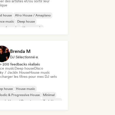
er des artistes et/ou sortir leur
ique
id house
Afro House / Amapiano
nce music
Deep house
se française
House music
odic & Progressive House
Tech House
Brenda M
DJ Sélectionné·e
> 200 feedbacks réalisés
ce music
Deep house
Disco
ky / Jackin House
House music
charger les titres pour mes DJ sets
ep house
House music
odic & Progressive House
Minimal
ganic House / Downtempo
Tech House
nce music
Disco