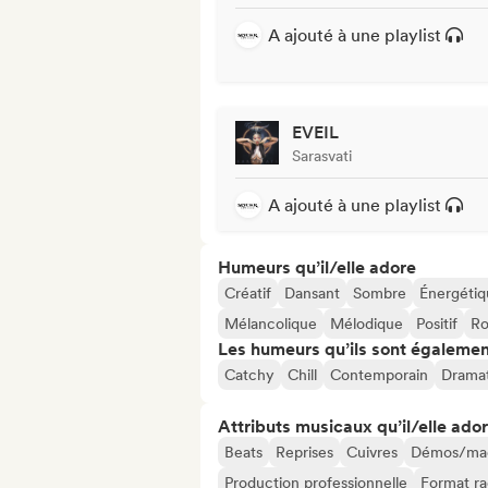
A ajouté à une playlist
EVEIL
Sarasvati
A ajouté à une playlist
Humeurs qu’il/elle adore
Créatif
Dansant
Sombre
Énergétiq
Mélancolique
Mélodique
Positif
Ro
Les humeurs qu’ils sont égalemen
Catchy
Chill
Contemporain
Drama
Attributs musicaux qu’il/elle ado
Beats
Reprises
Cuivres
Démos/maq
Production professionnelle
Format ra