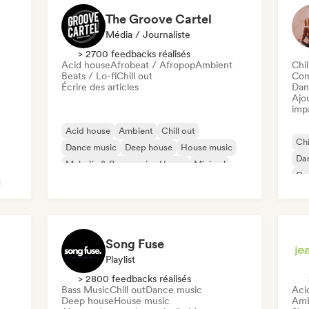
The Groove Cartel
Média / Journaliste
> 2700 feedbacks réalisés
Acid house
Afrobeat / Afropop
Ambient
Chi
Beats / Lo-fi
Chill out
Com
Écrire des articles
Dan
Ajo
imp
Acid house
Ambient
Chill out
Chi
Dance music
Deep house
House music
Da
Melodic & Progressive House
Minimal
Co
Song Fuse
Playlist
> 2800 feedbacks réalisés
Bass Music
Chill out
Dance music
Aci
Deep house
House music
Amb