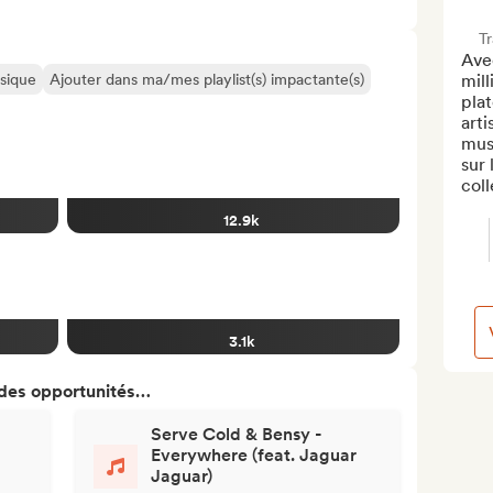
T
Avec
usique
Ajouter dans ma/mes playlist(s) impactante(s)
mill
plat
arti
musi
sur 
coll
12.9k
3.1k
 des opportunités…
Serve Cold & Bensy -
Everywhere (feat. Jaguar
Jaguar)