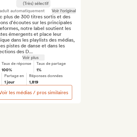
(Très) sélectif
raduit automatiquement
Voir l'original
 plus de 300 titres sortis et des 
ions d'écoutes sur les principales 
eformes, notre label soutient les 
stes émergents et place leur 
que dans les playlists des médias, 
les pistes de danse et dans les 
ections des D...
Voir plus
Taux de réponse
Taux de partage
100%
1%
Partage en
Réponses données
1 jour
1,819
Voir les médias / pros similaires