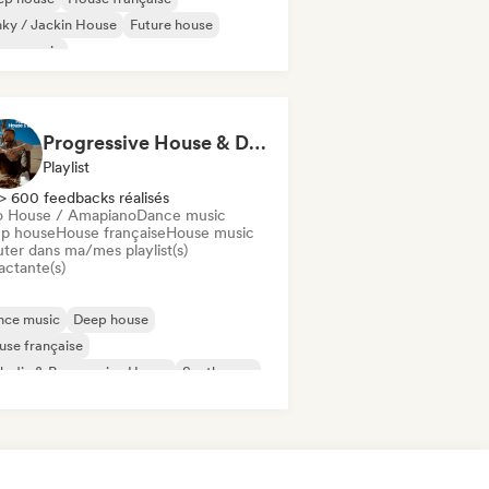
ky / Jackin House
Future house
use music
odic & Progressive House
Minimal
ganic House / Downtempo
Progressive House & Dance
Playlist
> 600 feedbacks réalisés
o House / Amapiano
Dance music
p house
House française
House music
uter dans ma/mes playlist(s)
actante(s)
nce music
Deep house
se française
odic & Progressive House
Synthwave
ro House / Amapiano
House music
ch House