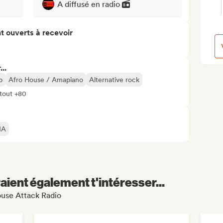
A diffusé en radio
t ouverts à recevoir
..
p
Afro House / Amapiano
Alternative rock
 tout +80
IA
aient également t'intéresser...
ouse Attack Radio