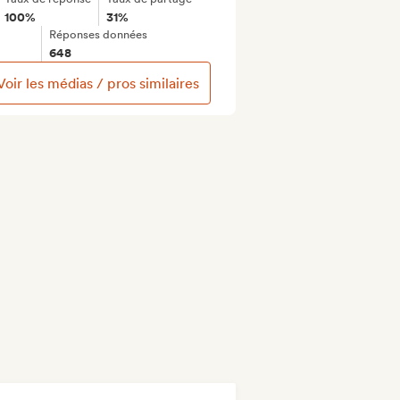
100%
31%
Réponses données
648
Voir les médias / pros similaires