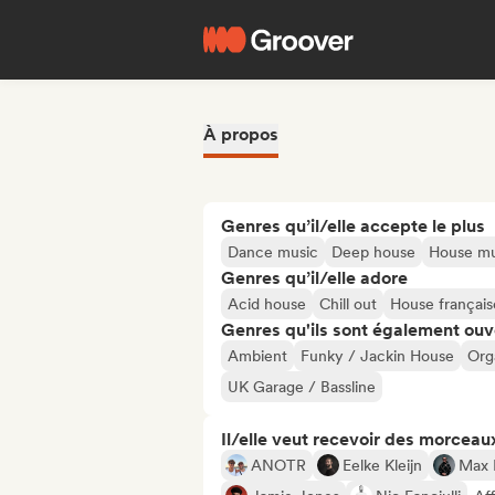
À propos
Genres qu’il/elle accepte le plus
Dance music
Deep house
House mu
Genres qu’il/elle adore
Acid house
Chill out
House français
Genres qu'ils sont également ouv
Ambient
Funky / Jackin House
Org
UK Garage / Bassline
Il/elle veut recevoir des morceaux
ANOTR
Eelke Kleijn
Max 