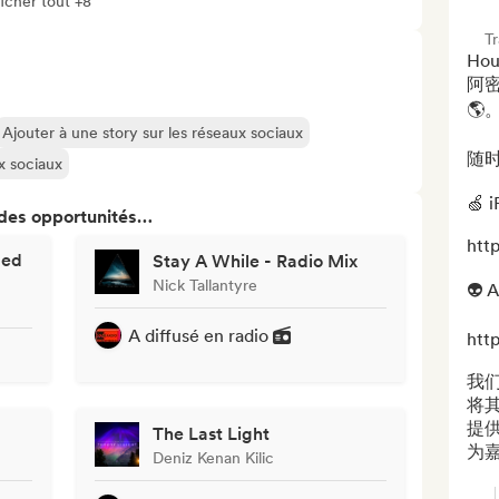
icher tout +8
T
Ho
阿
🌎
Ajouter à une story sur les réseaux sociaux
随时
ux sociaux
🍏 i
 des opportunités…
htt
ded
Stay A While - Radio Mix
Nick Tallantyre
👽 A
A diffusé en radio
http
我
将
提
The Last Light
为嘉
Deniz Kenan Kilic