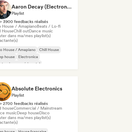
Aaron Decay (Electronic Dream & Chill Electronic Dream playlists)
Playlist
> 3900 feedbacks réalisés
o House / Amapiano
Beats / Lo-fi
ll House
Chill out
Dance music
uter dans ma/mes playlist(s)
actante(s)
ro House / Amapiano
Chill House
ep house
Electronica
ctronique expérimental
se française
Future house
use music
Absolute Electronics
Playlist
> 2700 feedbacks réalisés
d house
Commercial / Mainstream
ce music
Deep house
Disco
uter dans ma/mes playlist(s)
actante(s)
ep house
House française