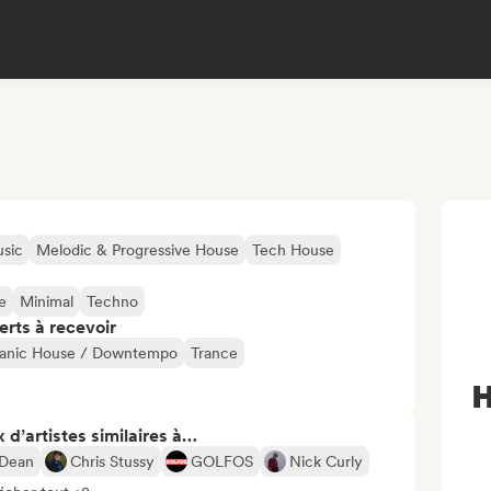
sic
Melodic & Progressive House
Tech House
e
Minimal
Techno
erts à recevoir
anic House / Downtempo
Trance
H
 d’artistes similaires à…
Dean
Chris Stussy
GOLFOS
Nick Curly