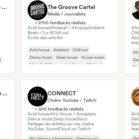
Emerging Progressive and Melodic House Artists
The Groove Cartel
Média / Journaliste
> 2700 feedbacks réalisés
Acid house
Afrobeat / Afropop
Ambient
Afr
Beats / Lo-fi
Chill out
Chi
Écrire des articles
Ajo
imp
Acid house
Ambient
Chill out
Af
Dance music
Deep house
House music
l
De
Melodic & Progressive House
Minimal
Ele
Hou
Ho
KaneFM Radio: Future of Electronic
CONNECT
Chaîne Youtube / Twitch
> 300 feedbacks réalisés
Acid house
Afro House / Amapiano
Aci
Dance music
Deep house
Disco
Dan
Partager les artistes sur ma chaîne
Ajo
YouTube, SoundCloud ou Twitch
imp
Afro House / Amapiano
Deep house
De