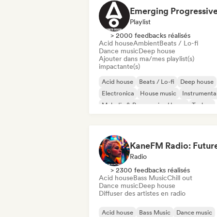
Playlist
> 2000 feedbacks réalisés
Acid house
Ambient
Beats / Lo-fi
Dance music
Deep house
Ajouter dans ma/mes playlist(s)
impactante(s)
Acid house
Beats / Lo-fi
Deep house
Electronica
House music
Instrumenta
Melodic & Progressive House
Techno
Radio
> 2300 feedbacks réalisés
Acid house
Bass Music
Chill out
Dance music
Deep house
Diffuser des artistes en radio
Acid house
Bass Music
Dance music