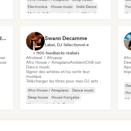
Electronica
House music
Indie Dance
Fun
Melodic & Progressive House
Minimal
Ho
Organic House / Downtempo
Mel
Or
The house of HOUSE 2026 🏠 (by J.Rooms)
Swann Decamme
Label, DJ Sélectionné·e
> 1100 feedbacks réalisés
use
Afrobeat / Afropop
Afr
ouse
Afro House / Amapiano
Ambient
Chill out
Dee
Dance music
Ajo
Signer des artistes et/ou sortir leur
imp
musique
Télécharger les titres pour mes DJ sets
Da
Afro House / Amapiano
Dance music
Hou
Deep house
House française
Mel
House music
Indie Dance
use
Af
Melodic & Progressive House
Minimal
Te