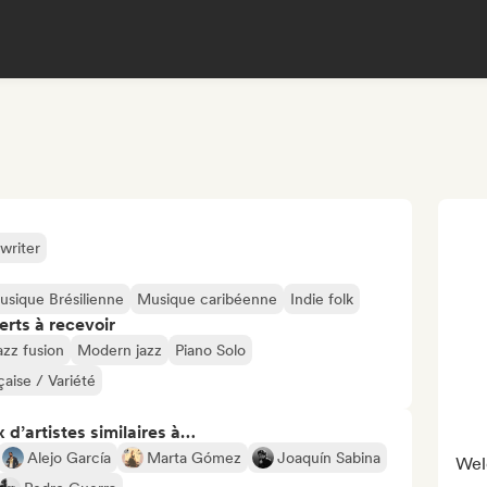
writer
usique Brésilienne
Musique caribéenne
Indie folk
erts à recevoir
azz fusion
Modern jazz
Piano Solo
aise / Variété
 d’artistes similaires à…
Alejo García
Marta Gómez
Joaquín Sabina
Wel