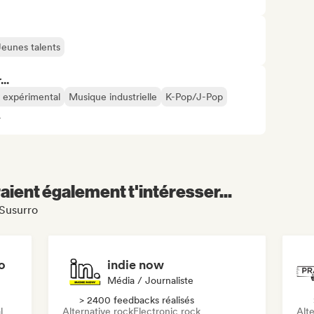
Jeunes talents
..
 expérimental
Musique industrielle
K-Pop/J-Pop
4
aient également t'intéresser...
 Susurro
o
indie now
Média / Journaliste
> 2400 feedbacks réalisés
l
Alternative rock
Electronic rock
Alte