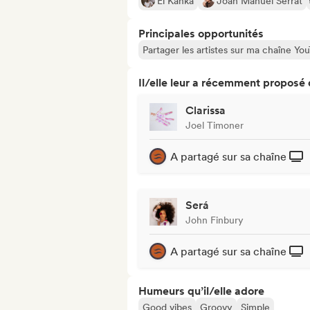
El Kanka
Joan Manuel Serrat
Principales opportunités
Partager les artistes sur ma chaîne Y
Il/elle leur a récemment proposé
Clarissa
Joel Timoner
A partagé sur sa chaîne
Será
John Finbury
A partagé sur sa chaîne
Humeurs qu’il/elle adore
Good vibes
Groovy
Simple