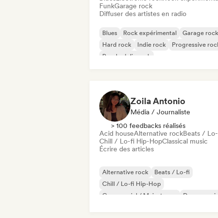
Funk
Garage rock
Diffuser des artistes en radio
Blues
Rock expérimental
Garage roc
Hard rock
Indie rock
Progressive roc
Psychedelic rock
Rock & Roll / Classic Rock
Zoila Antonio
Média / Journaliste
> 100 feedbacks réalisés
Acid house
Alternative rock
Beats / Lo-
Chill / Lo-fi Hip-Hop
Classical music
Écrire des articles
Alternative rock
Beats / Lo-fi
Chill / Lo-fi Hip-Hop
Commercial / Mainstream
Dance musi
Disco
Dream pop
House music