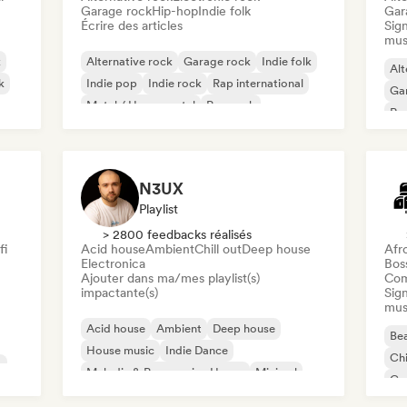
Garage rock
Hip-hop
Indie folk
Gar
Écrire des articles
Sign
mus
k
Alternative rock
Garage rock
Indie folk
Alt
k
Indie pop
Indie rock
Rap international
Ga
Metal / Heavy metal
Pop rock
Re
N3UX
Playlist
> 2800 feedbacks réalisés
fi
Acid house
Ambient
Chill out
Deep house
Afr
Electronica
Bos
Ajouter dans ma/mes playlist(s)
Com
impactante(s)
Sign
mus
Acid house
Ambient
Deep house
Bea
House music
Indie Dance
Chi
c
Melodic & Progressive House
Minimal
Co
Organic House / Downtempo
Da