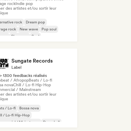
age rock
Indie pop
er des artistes et/ou sortir leur
ique
ernative rock
Dream pop
rage rock
New wave
Pop soul
ggae
Shoegaze
Soul
Sungate Records
Label
> 1300 feedbacks réalisés
obeat / Afropop
Beats / Lo-fi
sa nova
Chill / Lo-fi Hip-Hop
mercial / Mainstream
er des artistes et/ou sortir leur
ique
ts / Lo-fi
Bossa nova
ll / Lo-fi Hip-Hop
mmercial / Mainstream
Dancehall
nce pop
Hip-hop
Pop soul