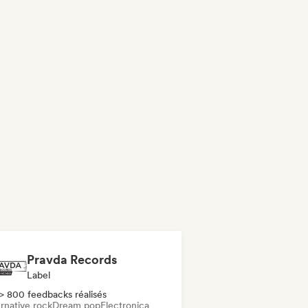
Pravda Records
Label
> 800 feedbacks réalisés
rnative rock
Dream pop
Electronica