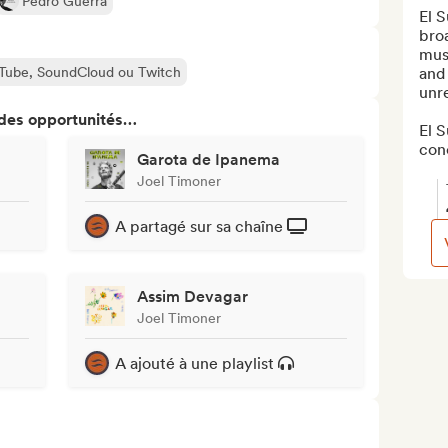
Pedro Guerra
El S
broa
musi
ouTube, SoundCloud ou Twitch
and 
unre
 des opportunités…
El S
conc
Garota de Ipanema
Joel Timoner
A partagé sur sa chaîne
Assim Devagar
Joel Timoner
A ajouté à une playlist