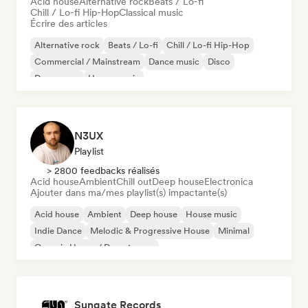
Acid house
Alternative rock
Beats / Lo-fi
Chill / Lo-fi Hip-Hop
Classical music
Écrire des articles
Alternative rock
Beats / Lo-fi
Chill / Lo-fi Hip-Hop
Commercial / Mainstream
Dance music
Disco
Dream pop
House music
N3UX
Playlist
> 2800 feedbacks réalisés
Acid house
Ambient
Chill out
Deep house
Electronica
Ajouter dans ma/mes playlist(s) impactante(s)
Acid house
Ambient
Deep house
House music
Indie Dance
Melodic & Progressive House
Minimal
Organic House / Downtempo
Sungate Records