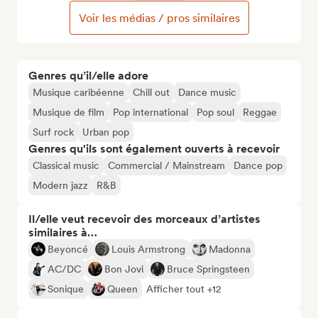
Voir les médias / pros similaires
Genres qu’il/elle adore
Musique caribéenne
Chill out
Dance music
Musique de film
Pop international
Pop soul
Reggae
Surf rock
Urban pop
Genres qu'ils sont également ouverts à recevoir
Classical music
Commercial / Mainstream
Dance pop
Modern jazz
R&B
Il/elle veut recevoir des morceaux d’artistes
similaires à…
Beyoncé
Louis Armstrong
Madonna
AC/DC
Bon Jovi
Bruce Springsteen
Sonique
Queen
Afficher tout +12