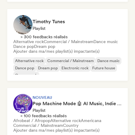
Timothy Tunes
Playlist
> 300 feedbacks réalisés
Alternative rock
Commercial / Mainstream
Dance music
Dance pop
Dream pop
Ajouter dans ma/mes playlist(s) impactante(s)
Alternative rock
Commercial / Mainstream
Dance music
Dance pop
Dream pop
Electronic rock
Future house
Garage rock
NOUVEAU
Pop Machine Mode 🤖 AI Music, Indie Pop & Dream Pop
Playlist
< 100 feedbacks réalisés
Afrobeat / Afropop
Alternative rock
Americana
Commercial / Mainstream
Country
Ajouter dans ma/mes playlist(s) impactante(s)