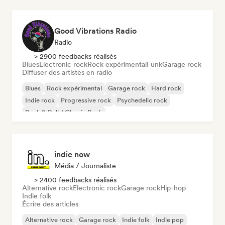
Good Vibrations Radio
Radio
> 2900 feedbacks réalisés
Blues
Electronic rock
Rock expérimental
Funk
Garage rock
Diffuser des artistes en radio
Blues
Rock expérimental
Garage rock
Hard rock
Indie rock
Progressive rock
Psychedelic rock
Rock & Roll / Classic Rock
indie now
Média / Journaliste
> 2400 feedbacks réalisés
Alternative rock
Electronic rock
Garage rock
Hip-hop
Indie folk
Écrire des articles
Alternative rock
Garage rock
Indie folk
Indie pop