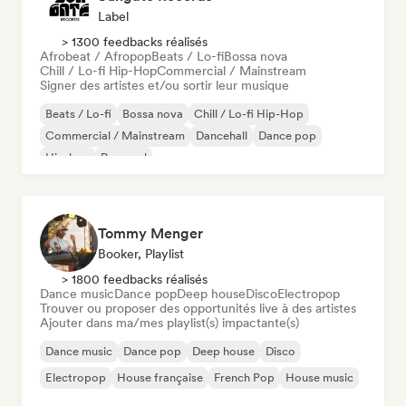
Label
> 1300 feedbacks réalisés
Afrobeat / Afropop
Beats / Lo-fi
Bossa nova
Chill / Lo-fi Hip-Hop
Commercial / Mainstream
Signer des artistes et/ou sortir leur musique
Beats / Lo-fi
Bossa nova
Chill / Lo-fi Hip-Hop
Commercial / Mainstream
Dancehall
Dance pop
Hip-hop
Pop soul
Tommy Menger
Booker, Playlist
> 1800 feedbacks réalisés
Dance music
Dance pop
Deep house
Disco
Electropop
Trouver ou proposer des opportunités live à des artistes
Ajouter dans ma/mes playlist(s) impactante(s)
Dance music
Dance pop
Deep house
Disco
Electropop
House française
French Pop
House music