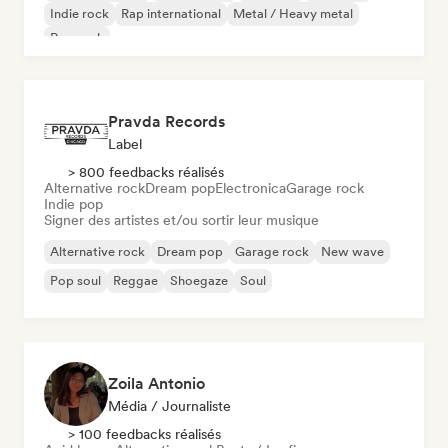
Indie rock
Rap international
Metal / Heavy metal
Pop rock
Pravda Records
Label
> 800 feedbacks réalisés
Alternative rock
Dream pop
Electronica
Garage rock
Indie pop
Signer des artistes et/ou sortir leur musique
Alternative rock
Dream pop
Garage rock
New wave
Pop soul
Reggae
Shoegaze
Soul
Zoila Antonio
Média / Journaliste
> 100 feedbacks réalisés