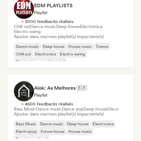
EDM PLAYLISTS
Playlist
> 3000 feedbacks réalisés
Chill out
Dance music
Deep house
Electronica
Electro swing
Ajouter dans ma/mes playlist(s) impactante(s)
Dance music
Deep house
House music
Trance
Chill out
Electronica
Electro swing
Electronique expérimental
Alok: As Melhores 🇧🇷
Playlist
> 4600 feedbacks réalisés
Bass Music
Dance music
Dance pop
Deep house
Disco
Ajouter dans ma/mes playlist(s) impactante(s)
Bass Music
Dance music
Deep house
Electronica
Electropop
Future house
House music
Pop international