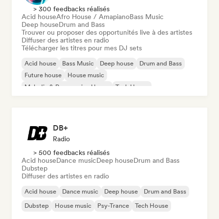
> 300 feedbacks réalisés
Acid house
Afro House / Amapiano
Bass Music
Deep house
Drum and Bass
Trouver ou proposer des opportunités live à des artistes
Diffuser des artistes en radio
Télécharger les titres pour mes DJ sets
Acid house
Bass Music
Deep house
Drum and Bass
Future house
House music
Melodic & Progressive House
Tech House
DB+
Radio
> 500 feedbacks réalisés
Acid house
Dance music
Deep house
Drum and Bass
Dubstep
Diffuser des artistes en radio
Acid house
Dance music
Deep house
Drum and Bass
Dubstep
House music
Psy-Trance
Tech House