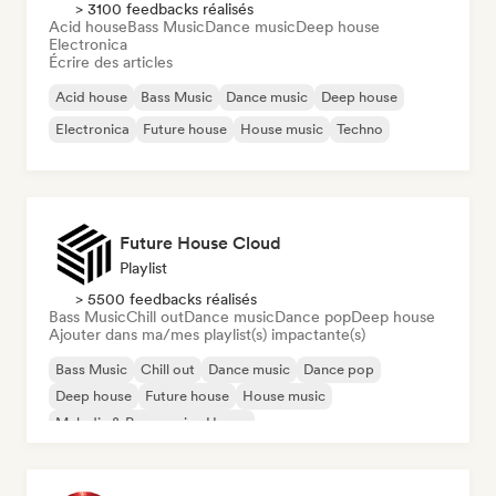
> 3100 feedbacks réalisés
Acid house
Bass Music
Dance music
Deep house
Electronica
Écrire des articles
Acid house
Bass Music
Dance music
Deep house
Electronica
Future house
House music
Techno
Future House Cloud
Playlist
> 5500 feedbacks réalisés
Bass Music
Chill out
Dance music
Dance pop
Deep house
Ajouter dans ma/mes playlist(s) impactante(s)
Bass Music
Chill out
Dance music
Dance pop
Deep house
Future house
House music
Melodic & Progressive House