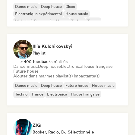
Dance music
Deep house
Disco
Electronique expérimental
House music
Melodic & Progressive House
Techno
Trance
Illia Kulchikovskyi
Playlist
> 400 feedbacks réalisés
Dance music
Deep house
Electronica
House française
Future house
Ajouter dans ma/mes playlist(s) impactante(s)
Dance music
Deep house
Future house
House music
Techno
Trance
Electronica
House française
ZIG
Booker, Radio, DJ Sélectionné·e