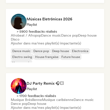
Músicas Eletrônicas 2026
Playlist
> 5900 feedbacks réalisés
Afrobeat / Afropop
Dance music
Dance pop
Deep house
Disco
Ajouter dans ma/mes playlist(s) impactante(s)
Dance music
Dance pop
Deep house
Electronica
Electro swing
House française
Future house
House music
DJ Party Remix 🎧💥
Playlist
> 1700 feedbacks réalisés
Musique Brésilienne
Musique caribéenne
Dance music
Dance pop
Deep house
Ajouter dans ma/mes playlist(s) impactante(s)