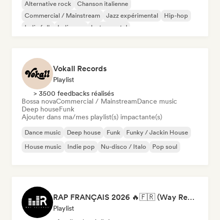
Alternative rock
Chanson italienne
Commercial / Mainstream
Jazz expérimental
Hip-hop
Indie folk
Indie pop
Instrumental
Vokall Records
Playlist
> 3500 feedbacks réalisés
Bossa nova
Commercial / Mainstream
Dance music
Deep house
Funk
Ajouter dans ma/mes playlist(s) impactante(s)
Dance music
Deep house
Funk
Funky / Jackin House
House music
Indie pop
Nu-disco / Italo
Pop soul
RAP FRANÇAIS 2026 🔥🇫🇷 (Way Records)
Playlist