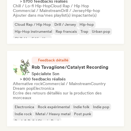
> 5700 feedbacks réalisés
Chill / Lo-fi Hip-Hop
Cloud Rap / Hip Hop
Commercial / Mainstream
Drill / Jersey
Hip-hop
Ajouter dans ma/mes playlist(s) impactante(s)
Cloud Rap / Hip Hop
Drill / Jersey
Hip-hop
Hip-Hop instrumental
Rap francais
Trap
Urban pop
Chill / Lo-fi Hip-Hop
Feedback détaillé
Rob Tavaglione/Catalyst Recording
Spécialiste Son
> 800 feedbacks réalisés
Alternative rock
Commercial / Mainstream
Country
Dream pop
Electronica
Ecrire des retours détaillés sur la production des
morceaux
Electronica
Rock expérimental
Indie folk
Indie pop
Indie rock
Metal / Heavy metal
Post punk
Rock & Roll / Classic Rock