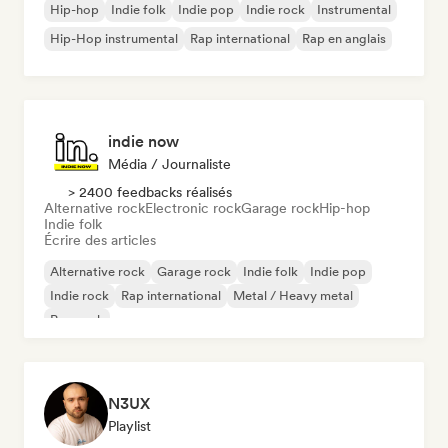
Hip-hop
Indie folk
Indie pop
Indie rock
Instrumental
Hip-Hop instrumental
Rap international
Rap en anglais
indie now
Média / Journaliste
> 2400 feedbacks réalisés
Alternative rock
Electronic rock
Garage rock
Hip-hop
Indie folk
Écrire des articles
Alternative rock
Garage rock
Indie folk
Indie pop
Indie rock
Rap international
Metal / Heavy metal
Pop rock
N3UX
Playlist