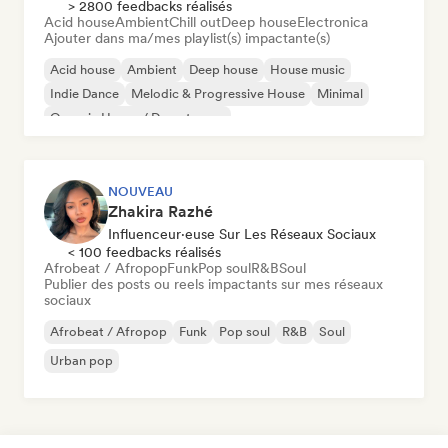
> 2800 feedbacks réalisés
Acid house
Ambient
Chill out
Deep house
Electronica
Ajouter dans ma/mes playlist(s) impactante(s)
Acid house
Ambient
Deep house
House music
Indie Dance
Melodic & Progressive House
Minimal
Organic House / Downtempo
NOUVEAU
Zhakira Razhé
Influenceur·euse Sur Les Réseaux Sociaux
< 100 feedbacks réalisés
Afrobeat / Afropop
Funk
Pop soul
R&B
Soul
Publier des posts ou reels impactants sur mes réseaux
sociaux
Afrobeat / Afropop
Funk
Pop soul
R&B
Soul
Urban pop