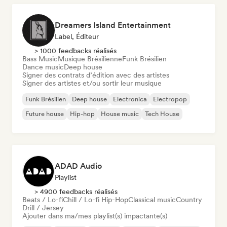
Dreamers Island Entertainment
Label, Éditeur
> 1000 feedbacks réalisés
Bass Music
Musique Brésilienne
Funk Brésilien
Dance music
Deep house
Signer des contrats d’édition avec des artistes
Signer des artistes et/ou sortir leur musique
Funk Brésilien
Deep house
Electronica
Electropop
Future house
Hip-hop
House music
Tech House
ADAD Audio
Playlist
> 4900 feedbacks réalisés
Beats / Lo-fi
Chill / Lo-fi Hip-Hop
Classical music
Country
Drill / Jersey
Ajouter dans ma/mes playlist(s) impactante(s)