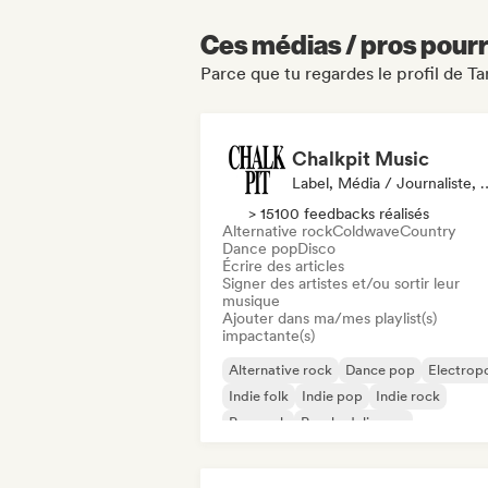
Ces médias / pros pourr
Parce que tu regardes le profil de 
Chalkpit Music
Label, Média / Journa
> 15100 feedbacks réalisés
Alternative rock
Coldwave
Country
Dance pop
Disco
Écrire des articles
Signer des artistes et/ou sortir leur
musique
Ajouter dans ma/mes playlist(s)
impactante(s)
Alternative rock
Dance pop
Electrop
Indie folk
Indie pop
Indie rock
Pop rock
Psychedelic pop