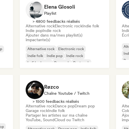
Elena Glosoli
Playlist
> 4800 feedbacks réalisés
Alternative rock
Electronic rock
Indie folk
Alte
Indie pop
Indie rock
Ind
Ajouter dans ma/mes playlist(s)
Écri
impactante(s)
Alt
op
Alternative rock
Electronic rock
Ind
Indie folk
Indie pop
Indie rock
Pu
Lofi bedroom
Pop rock
Post rock
Røzco
Chaîne Youtube / Twitch
> 1500 feedbacks réalisés
Alternative rock
Dance pop
Dream pop
Alte
Garage rock
Indie folk
Col
Partager les artistes sur ma chaîne
Ajo
YouTube, SoundCloud ou Twitch
imp
pop
Alternative rock
Dream pop
Indie folk
Alt