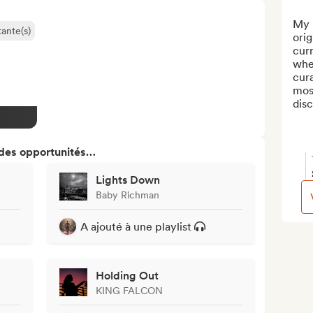
My n
ante(s)
orig
curr
wher
cura
most
dis
 des opportunités…
Lights Down
Baby Richman
A ajouté à une playlist
Holding Out
KING FALCON