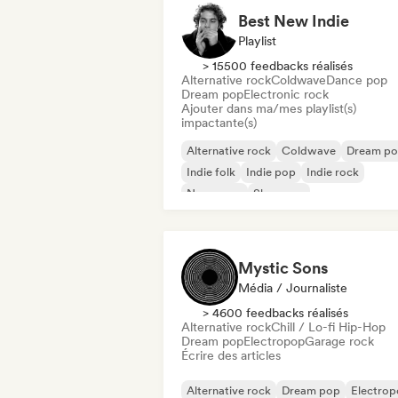
Best New Indie
Playlist
> 15500 feedbacks réalisés
Alternative rock
Coldwave
Dance pop
Dream pop
Electronic rock
Ajouter dans ma/mes playlist(s)
impactante(s)
Alternative rock
Coldwave
Dream p
Indie folk
Indie pop
Indie rock
New wave
Shoegaze
Mystic Sons
Média / Journaliste
> 4600 feedbacks réalisés
Alternative rock
Chill / Lo-fi Hip-Hop
Dream pop
Electropop
Garage rock
Écrire des articles
Alternative rock
Dream pop
Electro