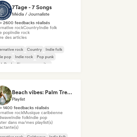
7Tage - 7 Songs
Média / Journaliste
> 2600 feedbacks réalisés
rnative rock
Country
Indie folk
ie pop
Indie rock
re des articles
ernative rock
Country
Indie folk
ie pop
Indie rock
Pop punk
nk Rock
Singer-songwriter
Beach vibes: Palm Tree Breezes 🌴 Indie Folk, Acoustic & Singer-Songwriter
Playlist
> 1400 feedbacks réalisés
rnative rock
Musique caribéenne
dwave
Indie folk
Indie pop
uter dans ma/mes playlist(s)
actante(s)
ernative rock
Coldwave
Indie folk