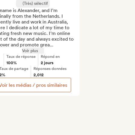
(Très) sélectif
ame is Alexander, and I’m 
inally from the Netherlands. I 
ently live and work in Australia, 
e I dedicate a lot of my time to 
ting fresh new music. I’m online 
 of the day and always excited to 
cover and promote grea...
Voir plus
Taux de réponse
Répond en
100%
2 jours
Taux de partage
Réponses données
2%
2,012
Voir les médias / pros similaires