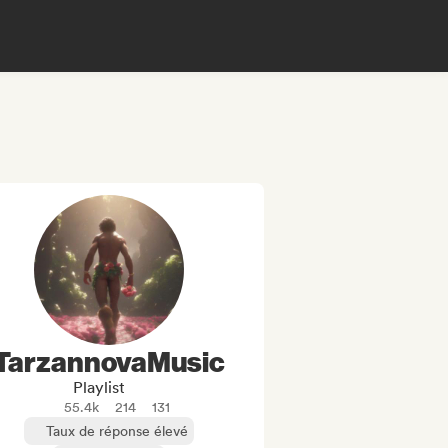
TarzannovaMusic
Playlist
55.4k
214
131
Taux de réponse élevé