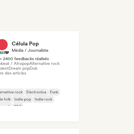
Célula Pop
Média / Journaliste
> 2400 feedbacks réalisés
obeat / Afropop
Alternative rock
ient
Dream pop
Dub
re des articles
ernative rock
Electronica
Funk
ie folk
Indie pop
Indie rock
p rock
R&B