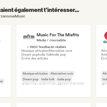
aient également t'intéresser...
TarzannovaMusic
Music For The Misfits
liste, Playlist
Média / Journaliste
> 3900 feedbacks réalisés
Musique africaine
Alternative rock
Afr
Dream pop
Indie folk
Indie pop
Amb
Écrire des articles
Écri
Musique africaine
Alternative rock
Alt
Dream pop
Indie folk
Indie pop
Ind
op
Indie rock
Latin music
Musique orientale
Po