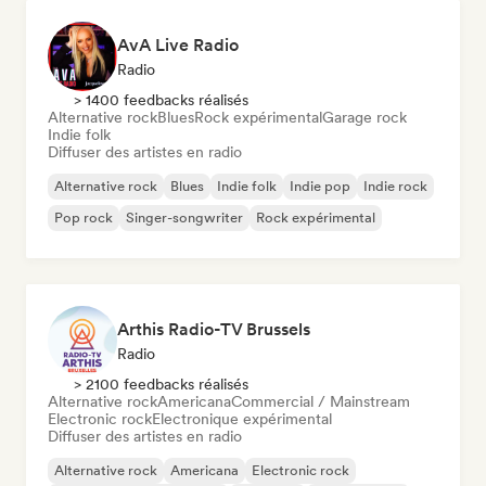
AvA Live Radio
Radio
> 1400 feedbacks réalisés
Alternative rock
Blues
Rock expérimental
Garage rock
Indie folk
Diffuser des artistes en radio
Alternative rock
Blues
Indie folk
Indie pop
Indie rock
Pop rock
Singer-songwriter
Rock expérimental
Arthis Radio-TV Brussels
Radio
> 2100 feedbacks réalisés
Alternative rock
Americana
Commercial / Mainstream
Electronic rock
Electronique expérimental
Diffuser des artistes en radio
Alternative rock
Americana
Electronic rock