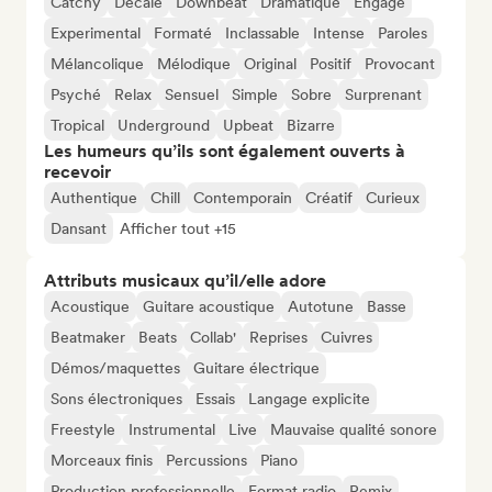
Catchy
Décalé
Downbeat
Dramatique
Engagé
Experimental
Formaté
Inclassable
Intense
Paroles
Mélancolique
Mélodique
Original
Positif
Provocant
Psyché
Relax
Sensuel
Simple
Sobre
Surprenant
Tropical
Underground
Upbeat
Bizarre
Les humeurs qu’ils sont également ouverts à
recevoir
Authentique
Chill
Contemporain
Créatif
Curieux
Dansant
Afficher tout +15
Attributs musicaux qu’il/elle adore
Acoustique
Guitare acoustique
Autotune
Basse
Beatmaker
Beats
Collab'
Reprises
Cuivres
Démos/maquettes
Guitare électrique
Sons électroniques
Essais
Langage explicite
Freestyle
Instrumental
Live
Mauvaise qualité sonore
Morceaux finis
Percussions
Piano
Production professionnelle
Format radio
Remix