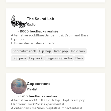
The Sound Lab
Radio
> 11000 feedbacks réalisés
Alternative rock
Blues
Dance music
Drum and Bass
Hip-hop
Diffuser des artistes en radio
Alternative rock
Hip-hop
Indie pop
Indie rock
Pop punk
Pop rock
Singer-songwriter
Blues
Copperstone
Playlist
> 8700 feedbacks réalisés
Alternative rock
Chill / Lo-fi Hip-Hop
Dream pop
Electronic rock
Rock expérimental
Ajouter dans ma/mes playlist(s) impactante(s)