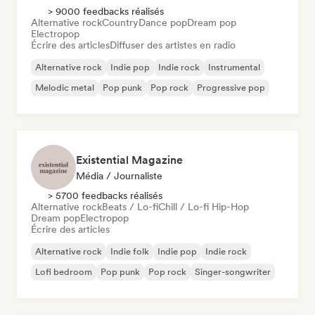
> 9000 feedbacks réalisés
Alternative rock
Country
Dance pop
Dream pop
Electropop
Écrire des articles
Diffuser des artistes en radio
Alternative rock
Indie pop
Indie rock
Instrumental
Melodic metal
Pop punk
Pop rock
Progressive pop
Existential Magazine
Média / Journaliste
> 5700 feedbacks réalisés
Alternative rock
Beats / Lo-fi
Chill / Lo-fi Hip-Hop
Dream pop
Electropop
Écrire des articles
Alternative rock
Indie folk
Indie pop
Indie rock
Lofi bedroom
Pop punk
Pop rock
Singer-songwriter