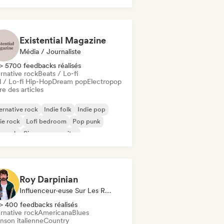
Existential Magazine
Média / Journaliste
> 5700 feedbacks réalisés
rnative rock
Beats / Lo-fi
l / Lo-fi Hip-Hop
Dream pop
Electropop
re des articles
ernative rock
Indie folk
Indie pop
ie rock
Lofi bedroom
Pop punk
p rock
Singer-songwriter
Roy Darpinian
Influenceur·euse Sur Les Réseaux Sociaux
> 400 feedbacks réalisés
rnative rock
Americana
Blues
nson italienne
Country