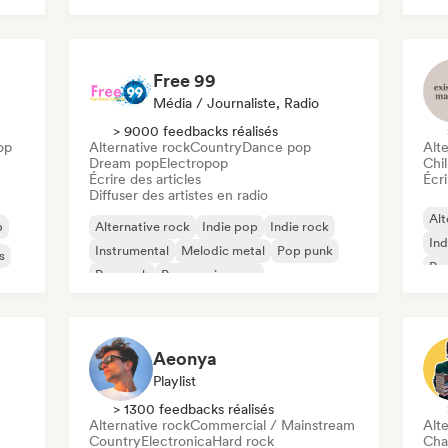
Free 99
Média / Journaliste, Radio
> 9000 feedbacks réalisés
op
Alternative rock
Country
Dance pop
Alte
Dream pop
Electropop
Chil
Écrire des articles
Écri
Diffuser des artistes en radio
Alt
p
Alternative rock
Indie pop
Indie rock
Ind
Instrumental
Melodic metal
Pop punk
s
Po
Pop rock
Progressive pop
Aeonya
Playlist
> 1300 feedbacks réalisés
Alternative rock
Commercial / Mainstream
Alte
Country
Electronica
Hard rock
Cha