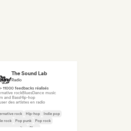
The Sound Lab
Radio
> 11000 feedbacks réalisés
rnative rock
Blues
Dance music
m and Bass
Hip-hop
user des artistes en radio
ernative rock
Hip-hop
Indie pop
ie rock
Pop punk
Pop rock
ger-songwriter
Blues