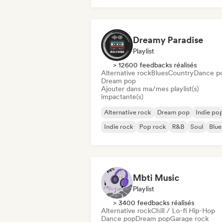
Dreamy Paradise
Playlist
> 12600 feedbacks réalisés
Alternative rock
Blues
Country
Dance p
Dream pop
Ajouter dans ma/mes playlist(s)
impactante(s)
Alternative rock
Dream pop
Indie po
Indie rock
Pop rock
R&B
Soul
Blue
Mbti Music
Playlist
> 3400 feedbacks réalisés
Alternative rock
Chill / Lo-fi Hip-Hop
Dance pop
Dream pop
Garage rock