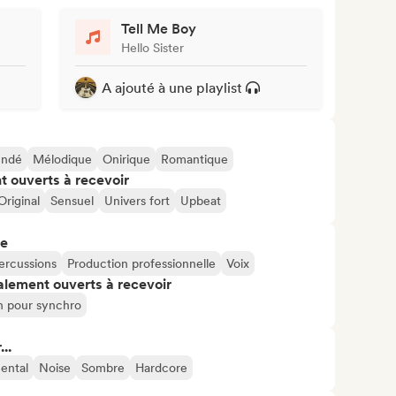
Tell Me Boy
Hello Sister
A ajouté à une playlist
Indé
Mélodique
Onirique
Romantique
t ouverts à recevoir
Original
Sensuel
Univers fort
Upbeat
re
ercussions
Production professionnelle
Voix
alement ouverts à recevoir
n pour synchro
..
ental
Noise
Sombre
Hardcore