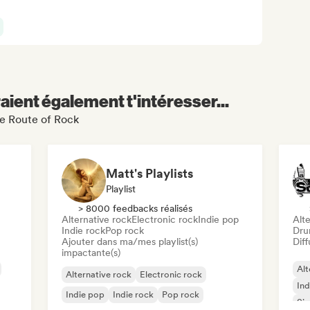
aient également t'intéresser...
he Route of Rock
Matt's Playlists
Playlist
> 8000 feedbacks réalisés
Alternative rock
Electronic rock
Indie pop
Alte
Indie rock
Pop rock
Dru
Ajouter dans ma/mes playlist(s)
Diff
impactante(s)
Alt
Alternative rock
Electronic rock
Ind
Indie pop
Indie rock
Pop rock
Sin