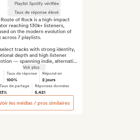
Playlist Spotify vérifiée
Taux de réponse élevé
Route of Rock is a high-impact 
tor reaching 130k+ listeners, 
used on the modern evolution of 
 across 7 playlists.

elect tracks with strong identity, 
ional depth and high listener 
ntion — spanning indie, alternati...
Voir plus
Taux de réponse
Répond en
100%
2 jours
Taux de partage
Réponses données
13%
5,421
Voir les médias / pros similaires