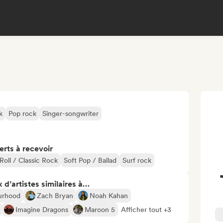
k
Pop rock
Singer-songwriter
erts à recevoir
Roll / Classic Rock
Soft Pop / Ballad
Surf rock
 d’artistes similaires à…
urhood
Zach Bryan
Noah Kahan
Imagine Dragons
Maroon 5
Afficher tout +3