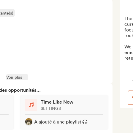
ante(s)
The 
cura
foc
rock
We s
emot
rete
Voir plus
 des opportunités…
Time Like Now
SETTINGS
A ajouté à une playlist