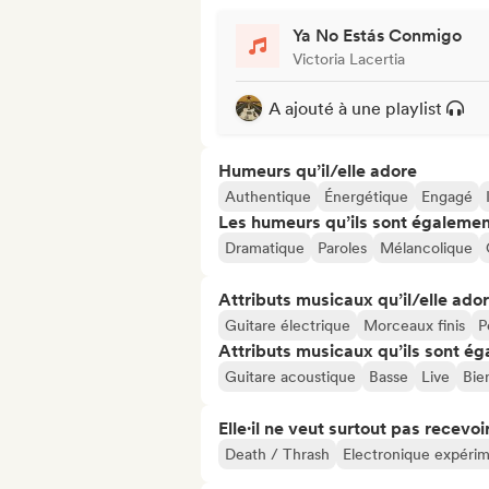
Ya No Estás Conmigo
Victoria Lacertia
A ajouté à une playlist
Humeurs qu’il/elle adore
Authentique
Énergétique
Engagé
Les humeurs qu’ils sont égalemen
Dramatique
Paroles
Mélancolique
Attributs musicaux qu’il/elle ado
Guitare électrique
Morceaux finis
P
Attributs musicaux qu’ils sont ég
Guitare acoustique
Basse
Live
Bie
Elle·il ne veut surtout pas recevoir.
Death / Thrash
Electronique expérim