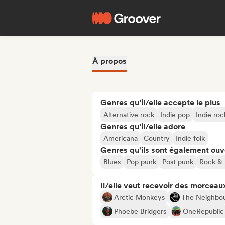
À propos
Genres qu’il/elle accepte le plus
Alternative rock
Indie pop
Indie roc
Genres qu’il/elle adore
Americana
Country
Indie folk
Genres qu'ils sont également ouv
Blues
Pop punk
Post punk
Rock & 
Il/elle veut recevoir des morceaux
Arctic Monkeys
The Neighbo
Phoebe Bridgers
OneRepublic