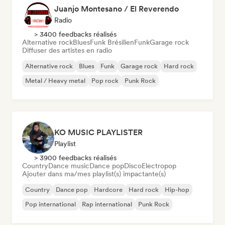
Juanjo Montesano / El Reverendo
Radio
> 3400 feedbacks réalisés
Alternative rock
Blues
Funk Brésilien
Funk
Garage rock
Diffuser des artistes en radio
Alternative rock
Blues
Funk
Garage rock
Hard rock
Metal / Heavy metal
Pop rock
Punk Rock
KO MUSIC PLAYLISTER
Playlist
> 3900 feedbacks réalisés
Country
Dance music
Dance pop
Disco
Electropop
Ajouter dans ma/mes playlist(s) impactante(s)
Country
Dance pop
Hardcore
Hard rock
Hip-hop
Pop international
Rap international
Punk Rock