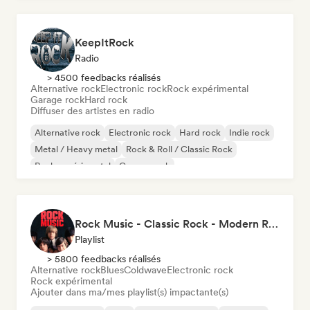
KeepItRock
Radio
> 4500 feedbacks réalisés
Alternative rock
Electronic rock
Rock expérimental
Garage rock
Hard rock
Diffuser des artistes en radio
Alternative rock
Electronic rock
Hard rock
Indie rock
Metal / Heavy metal
Rock & Roll / Classic Rock
Rock expérimental
Garage rock
Rock Music - Classic Rock - Modern Rock
Playlist
> 5800 feedbacks réalisés
Alternative rock
Blues
Coldwave
Electronic rock
Rock expérimental
Ajouter dans ma/mes playlist(s) impactante(s)