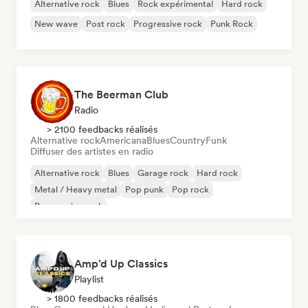
Alternative rock
Blues
Rock expérimental
Hard rock
New wave
Post rock
Progressive rock
Punk Rock
The Beerman Club
Radio
> 2100 feedbacks réalisés
Alternative rock
Americana
Blues
Country
Funk
Diffuser des artistes en radio
Alternative rock
Blues
Garage rock
Hard rock
Metal / Heavy metal
Pop punk
Pop rock
Progressive rock
Amp’d Up Classics
Playlist
> 1800 feedbacks réalisés