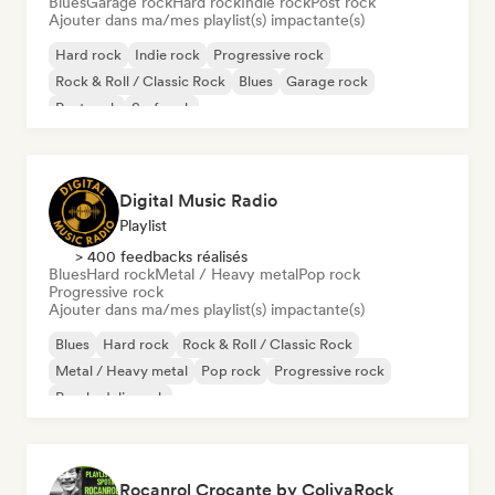
Blues
Garage rock
Hard rock
Indie rock
Post rock
Ajouter dans ma/mes playlist(s) impactante(s)
Hard rock
Indie rock
Progressive rock
Rock & Roll / Classic Rock
Blues
Garage rock
Post rock
Surf rock
Digital Music Radio
Playlist
> 400 feedbacks réalisés
Blues
Hard rock
Metal / Heavy metal
Pop rock
Progressive rock
Ajouter dans ma/mes playlist(s) impactante(s)
Blues
Hard rock
Rock & Roll / Classic Rock
Metal / Heavy metal
Pop rock
Progressive rock
Psychedelic rock
Rocanrol Crocante by ColiyaRock