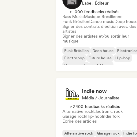
Label, Éditeur
> 1000 feedbacks réalisés
Bass Music
Musique Brésilienne
Funk Brésilien
Dance music
Deep hous
Signer des contrats d’édition avec des
artistes
Signer des artistes et/ou sortir leur
musique
Funk Brésilien
Deep house
Electronic
Electropop
Future house
Hip-hop
House music
Tech House
indie now
Média / Journaliste
> 2400 feedbacks réalisés
Alternative rock
Electronic rock
Garage rock
Hip-hop
Indie folk
Écrire des articles
Alternative rock
Garage rock
Indie fo