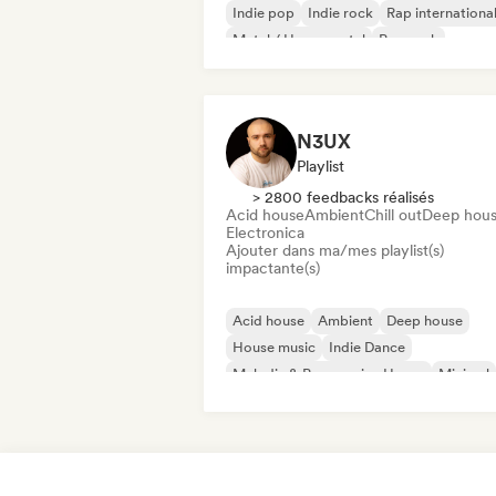
Indie pop
Indie rock
Rap internationa
Metal / Heavy metal
Pop rock
N3UX
Playlist
> 2800 feedbacks réalisés
Acid house
Ambient
Chill out
Deep hou
Electronica
Ajouter dans ma/mes playlist(s)
impactante(s)
Acid house
Ambient
Deep house
House music
Indie Dance
Melodic & Progressive House
Minimal
Organic House / Downtempo