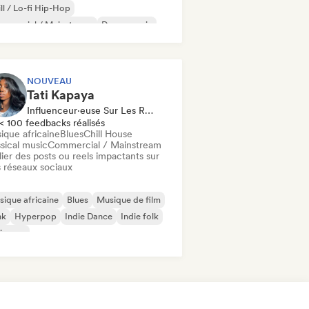
ll / Lo-fi Hip-Hop
mmercial / Mainstream
Dance music
sco
Dream pop
House music
NOUVEAU
Tati Kapaya
Influenceur·euse Sur Les Réseaux Sociaux
< 100 feedbacks réalisés
ique africaine
Blues
Chill House
sical music
Commercial / Mainstream
ier des posts ou reels impactants sur
 réseaux sociaux
ique africaine
Blues
Musique de film
nk
Hyperpop
Indie Dance
Indie folk
ie pop