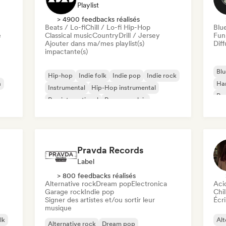
Playlist
> 4900 feedbacks réalisés
Beats / Lo-fi
Chill / Lo-fi Hip-Hop
Blu
e
Classical music
Country
Drill / Jersey
Fun
Ajouter dans ma/mes playlist(s)
Diff
impactante(s)
Blu
Hip-hop
Indie folk
Indie pop
Indie rock
a
Ha
Instrumental
Hip-Hop instrumental
Psy
Rap international
Rap en anglais
Roc
Pravda Records
Label
> 800 feedbacks réalisés
Alternative rock
Dream pop
Electronica
Aci
Garage rock
Indie pop
Chil
Signer des artistes et/ou sortir leur
Écri
musique
lk
Alt
Alternative rock
Dream pop