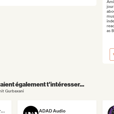
Ami
jour
abou
musi
ind
read
as B
aient également t'intéresser...
mit Gurbaxani
Dreamers Island Entertainment
ADAD Audio