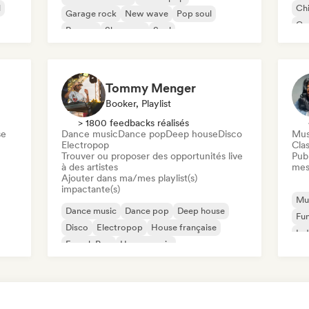
l
Chi
Garage rock
New wave
Pop soul
Co
Reggae
Shoegaze
Soul
Di
Tommy Menger
Booker, Playlist
> 1800 feedbacks réalisés
se
Dance music
Dance pop
Deep house
Disco
Mus
Electropop
Clas
Trouver ou proposer des opportunités live
Publ
à des artistes
mes
Ajouter dans ma/mes playlist(s)
impactante(s)
Mus
Dance music
Dance pop
Deep house
Fu
Disco
Electropop
House française
Ind
French Pop
House music