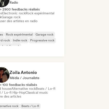
Radio
> 2900 feedbacks réalisés
es
Electronic rock
Rock expérimental
k
Garage rock
user des artistes en radio
es
Rock expérimental
Garage rock
rd rock
Indie rock
Progressive rock
chedelic rock
k & Roll / Classic Rock
Zoila Antonio
Média / Journaliste
> 100 feedbacks réalisés
d house
Alternative rock
Beats / Lo-fi
l / Lo-fi Hip-Hop
Classical music
re des articles
ernative rock
Beats / Lo-fi